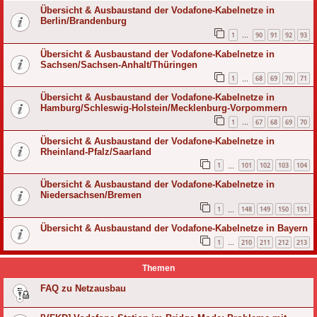
Übersicht & Ausbaustand der Vodafone-Kabelnetze in
Berlin/Brandenburg
1
90
91
92
93
…
Übersicht & Ausbaustand der Vodafone-Kabelnetze in
Sachsen/Sachsen-Anhalt/Thüringen
1
68
69
70
71
…
Übersicht & Ausbaustand der Vodafone-Kabelnetze in
Hamburg/Schleswig-Holstein/Mecklenburg-Vorpommern
1
67
68
69
70
…
Übersicht & Ausbaustand der Vodafone-Kabelnetze in
Rheinland-Pfalz/Saarland
1
101
102
103
104
…
Übersicht & Ausbaustand der Vodafone-Kabelnetze in
Niedersachsen/Bremen
1
148
149
150
151
…
Übersicht & Ausbaustand der Vodafone-Kabelnetze in Bayern
1
210
211
212
213
…
Themen
FAQ zu Netzausbau