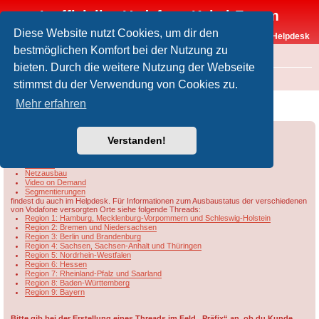
Inoffizielles Vodafone-Kabel-Forum
Diese Website nutzt Cookies, um dir den
Vodafone-Kabel-Helpdesk
bestmöglichen Komfort bei der Nutzung zu
FAQ
bieten. Durch die weitere Nutzung der Webseite
Foren-Übersicht
Rund um Vodafone / Aktuelles
Netzausbau
stimmst du der Verwendung von Cookies zu.
Netzausbau
Mehr erfahren
Forumsregeln
Forenregeln
Verstanden!
Informationen u.a. zu
DOCSIS
Netzausbau
Video on Demand
Segmentierungen
findest du auch im Helpdesk. Für Informationen zum Ausbaustatus der verschiedenen
von Vodafone versorgten Orte siehe folgende Threads:
Region 1: Hamburg, Mecklenburg-Vorpommern und Schleswig-Holstein
Region 2: Bremen und Niedersachsen
Region 3: Berlin und Brandenburg
Region 4: Sachsen, Sachsen-Anhalt und Thüringen
Region 5: Nordrhein-Westfalen
Region 6: Hessen
Region 7: Rheinland-Pfalz und Saarland
Region 8: Baden-Württemberg
Region 9: Bayern
Bitte gib bei der Erstellung eines Threads im Feld „Präfix“ an, ob du Kunde