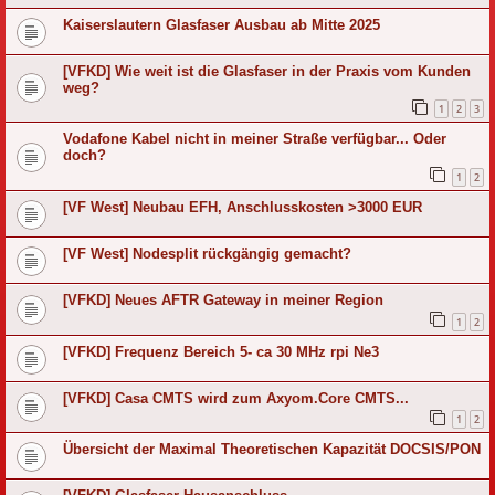
Kaiserslautern Glasfaser Ausbau ab Mitte 2025
[VFKD] Wie weit ist die Glasfaser in der Praxis vom Kunden
weg?
1
2
3
Vodafone Kabel nicht in meiner Straße verfügbar... Oder
doch?
1
2
[VF West] Neubau EFH, Anschlusskosten >3000 EUR
[VF West] Nodesplit rückgängig gemacht?
[VFKD] Neues AFTR Gateway in meiner Region
1
2
[VFKD] Frequenz Bereich 5- ca 30 MHz rpi Ne3
[VFKD] Casa CMTS wird zum Axyom.Core CMTS...
1
2
Übersicht der Maximal Theoretischen Kapazität DOCSIS/PON