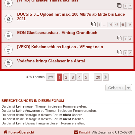
[VFKD] Glasfaser Hausanschluss
1
2
DOCSIS 3.1 Upload mit max. 100 Mbit/s ab Mitte bis Ende
2021
1
46
47
48
49
…
EON Glasfaserausbau - Eintrag Grundbuch
1
2
[VFKD] Kabelanschluss liegt an - VF sagt nein
1
2
Vodafone bringt Glasfaser ins Ahrtal
Seite
1
von
20
1
2
3
4
5
20
Nächste
478 Themen
…
Gehe zu
BERECHTIGUNGEN IN DIESEM FORUM
Du darfst
keine
neuen Themen in diesem Forum erstellen.
Du darfst
keine
Antworten zu Themen in diesem Forum erstellen.
Du darfst deine Beiträge in diesem Forum
nicht
ändern.
Du darfst deine Beiträge in diesem Forum
nicht
löschen.
Du darfst
keine
Dateianhänge in diesem Forum erstellen.
Foren-Übersicht
Kontakt
Alle Zeiten sind
UTC+02:00