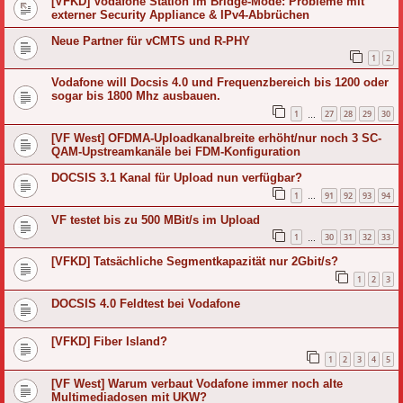
[VFKD] Vodafone Station im Bridge-Mode: Probleme mit
externer Security Appliance & IPv4-Abbrüchen
Neue Partner für vCMTS und R-PHY
1
2
Vodafone will Docsis 4.0 und Frequenzbereich bis 1200 oder
sogar bis 1800 Mhz ausbauen.
1
27
28
29
30
…
[VF West] OFDMA-Uploadkanalbreite erhöht/nur noch 3 SC-
QAM-Upstreamkanäle bei FDM-Konfiguration
DOCSIS 3.1 Kanal für Upload nun verfügbar?
1
91
92
93
94
…
VF testet bis zu 500 MBit/s im Upload
1
30
31
32
33
…
[VFKD] Tatsächliche Segmentkapazität nur 2Gbit/s?
1
2
3
DOCSIS 4.0 Feldtest bei Vodafone
[VFKD] Fiber Island?
1
2
3
4
5
[VF West] Warum verbaut Vodafone immer noch alte
Multimediadosen mit UKW?