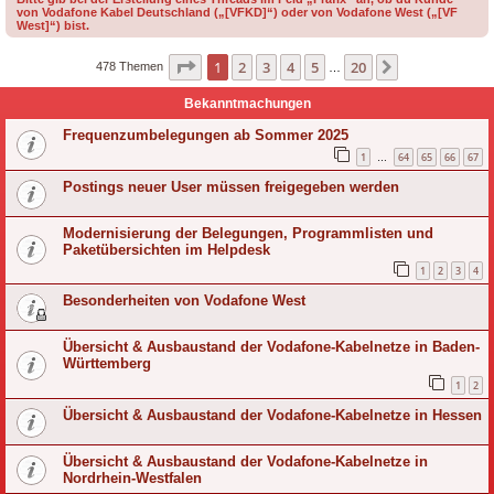
von Vodafone Kabel Deutschland („[VFKD]“) oder von Vodafone West („[VF
West]“) bist.
Seite
1
von
20
1
2
3
4
5
20
Nächste
478 Themen
…
Bekanntmachungen
Frequenzumbelegungen ab Sommer 2025
1
64
65
66
67
…
Postings neuer User müssen freigegeben werden
Modernisierung der Belegungen, Programmlisten und
Paketübersichten im Helpdesk
1
2
3
4
Besonderheiten von Vodafone West
Übersicht & Ausbaustand der Vodafone-Kabelnetze in Baden-
Württemberg
1
2
Übersicht & Ausbaustand der Vodafone-Kabelnetze in Hessen
Übersicht & Ausbaustand der Vodafone-Kabelnetze in
Nordrhein-Westfalen