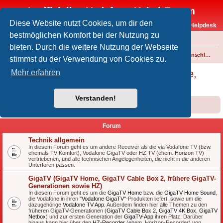
Inoffizielles Vodafone-Kabel-Forum
Diese Website nutzt Cookies, um dir den
Vodafone-Kabel-Helpdesk
bestmöglichen Komfort bei der Nutzung zu
FAQ
bieten. Durch die weitere Nutzung der Webseite
Foren-Übersicht
Fernsehen und Radio über Kabel
Technik (Kabelanschluss, Receiver, Module, Smartcards,...)
stimmst du der Verwendung von Cookies zu.
Technik (Kabelanschluss, Receiver, Module,
Mehr erfahren
Smartcards,...)
Verstanden!
Forumsregeln
Forenregeln
Forum
Technik allgemein
In diesem Forum geht es um andere Receiver als die via Vodafone TV (bzw.
ehemals TV Komfort), Vodafone GigaTV oder HZ TV (ehem. Horizon TV)
vertriebenen, und alle technischen Angelegenheiten, die nicht in die anderen
Unterforen passen.
GigaTV (GigaTV Home, GigaTV Cable Box 2, frühere GigaTV-
Generationen sowie HZ)
In diesem Forum geht es um die
GigaTV Home
bzw. die
GigaTV Home Sound
,
die Vodafone in ihren
"Vodafone GigaTV"
-Produkten liefert, sowie um die
dazugehörige
Vodafone TV App
. Außerdem finden hier alle Themen zu den
früheren GigaTV-Generationen (
GigaTV Cable Box 2
,
GigaTV 4K Box
,
GigaTV
Netbox
) und zur ersten Generation der
GigaTV-App
ihren Platz. Darüber
hinaus kann hier über den
HZ-Recorder
(ehem. Horizon-Recorder) von