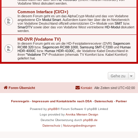
Vodafone West diskutiert werden.
Common Interface (CI/CI+)
In diesem Forum geht es um das AlphaCrypt-Modul und das von Vodafone
angebotene
CI+ Modul Smart
. Außerdem kann hier über die im Netzbereich
von Vodafone Deutschland offiziell unterstützten CI+-Module von
SMiT
bzw.
SmarDTV
sowie über das von Vodafone West vertriebene
HD-Modul
diskutiert
werden.
HD-DVR (Vodafone TV)
In diesem Forum geht es um die HD-Festplattenreceiver (DVR)
Sagemcom
RCI88 320
bzw.
Sagemcom RCI88 1000
,
Samsung SMT-C7200
und
Humax
HDR-4000C
bzw.
Humax HDR-4100C
, die Vodafone Kabel Deutschland in
ihren
"Vodafone TV"
-Produkten (ehemals TV Komfort bzw. Kabel Komfort)
geliefert hat.
Gehe zu
Foren-Übersicht
Kontakt
Alle Zeiten sind
UTC+02:00
Forenregeln
-
Impressum und Kontaktstelle nach DSA
-
Datenschutz
-
Partner
Powered by
phpBB
® Forum Software © phpBB Limited
Logo provided by
Annika Miersen Design
Deutsche Übersetzung durch
phpBB.de
Datenschutz
|
Nutzungsbedingungen