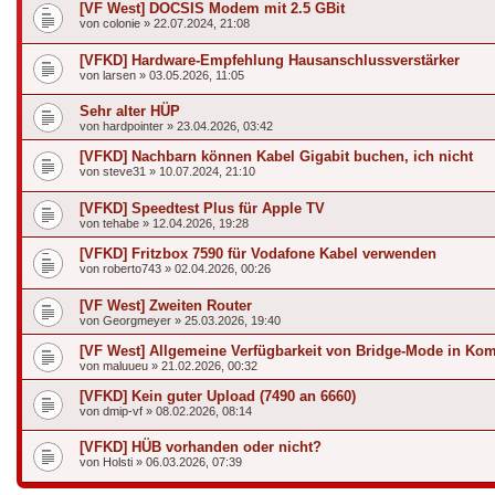
[VF West] DOCSIS Modem mit 2.5 GBit
von
colonie
»
22.07.2024, 21:08
[VFKD] Hardware-Empfehlung Hausanschlussverstärker
von
larsen
»
03.05.2026, 11:05
Sehr alter HÜP
von
hardpointer
»
23.04.2026, 03:42
[VFKD] Nachbarn können Kabel Gigabit buchen, ich nicht
von
steve31
»
10.07.2024, 21:10
[VFKD] Speedtest Plus für Apple TV
von
tehabe
»
12.04.2026, 19:28
[VFKD] Fritzbox 7590 für Vodafone Kabel verwenden
von
roberto743
»
02.04.2026, 00:26
[VF West] Zweiten Router
von
Georgmeyer
»
25.03.2026, 19:40
[VF West] Allgemeine Verfügbarkeit von Bridge-Mode in Komb
von
maluueu
»
21.02.2026, 00:32
[VFKD] Kein guter Upload (7490 an 6660)
von
dmip-vf
»
08.02.2026, 08:14
[VFKD] HÜB vorhanden oder nicht?
von
Holsti
»
06.03.2026, 07:39