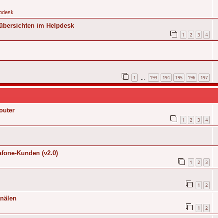
pdesk
übersichten im Helpdesk
1
2
3
4
1
193
194
195
196
197
…
outer
1
2
3
4
fone-Kunden (v2.0)
1
2
3
1
2
anälen
1
2