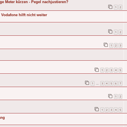
e Meter kürzen - Pegel nachjustieren?
1
2
Vodafone hilft nicht weiter
1
2
1
2
3
1
2
3
4
5
1
3
4
5
6
7
…
1
2
1
2
3
4
5
ang