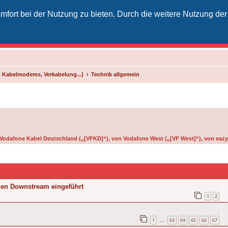
fort bei der Nutzung zu bieten. Durch die weitere Nutzung der
izielles Vodafone-Kabel-Forum
unkt für Kabelkunden von Vodafone - von Kunden für Kunden
 Kabelmodems, Verkabelung...)
Technik allgemein
n Vodafone Kabel Deutschland („[VFKD]“), von Vodafone West („[VF West]“), von eazy 
den Downstream eingeführt
1
2
1
63
64
65
66
67
…