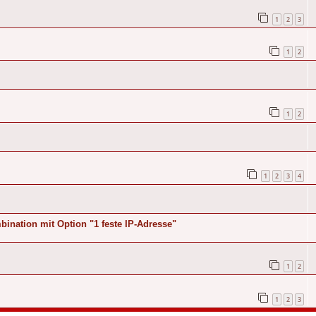
1
2
3
1
2
1
2
1
2
3
4
ination mit Option "1 feste IP-Adresse"
1
2
1
2
3