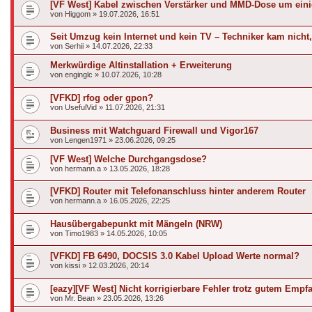
[VF West] Kabel zwischen Verstärker und MMD-Dose um einig
von
Higgom
»
19.07.2026, 16:51
Seit Umzug kein Internet und kein TV – Techniker kam nicht, 
von
Serhii
»
14.07.2026, 22:33
Merkwürdige Altinstallation + Erweiterung
von
enginglc
»
10.07.2026, 10:28
[VFKD] rfog oder gpon?
von
UsefulVid
»
11.07.2026, 21:31
Business mit Watchguard Firewall und Vigor167
von
Lengen1971
»
23.06.2026, 09:25
[VF West] Welche Durchgangsdose?
von
hermann.a
»
13.05.2026, 18:28
[VFKD] Router mit Telefonanschluss hinter anderem Router
von
hermann.a
»
16.05.2026, 22:25
Hausübergabepunkt mit Mängeln (NRW)
von
Timo1983
»
14.05.2026, 10:05
[VFKD] FB 6490, DOCSIS 3.0 Kabel Upload Werte normal?
von
kissi
»
12.03.2026, 20:14
[eazy][VF West] Nicht korrigierbare Fehler trotz gutem Empf
von
Mr. Bean
»
23.05.2026, 13:26