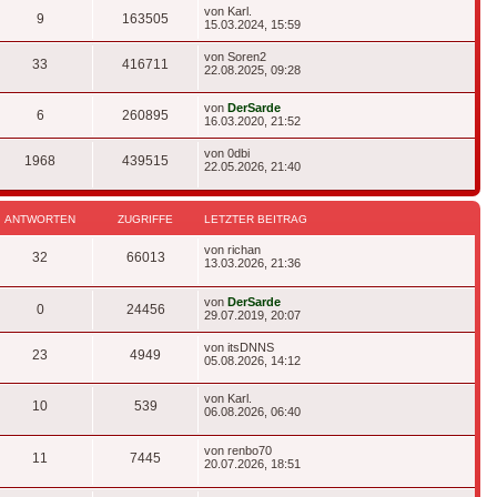
Letzter
von
Karl.
Antworten
Zugriffe
9
163505
Beitrag
15.03.2024, 15:59
Letzter
von
Soren2
Antworten
Zugriffe
33
416711
Beitrag
22.08.2025, 09:28
Letzter
von
DerSarde
Antworten
Zugriffe
6
260895
Beitrag
16.03.2020, 21:52
Letzter
von
0dbi
Antworten
Zugriffe
1968
439515
Beitrag
22.05.2026, 21:40
ANTWORTEN
ZUGRIFFE
LETZTER BEITRAG
Letzter
von
richan
Antworten
Zugriffe
32
66013
Beitrag
13.03.2026, 21:36
Letzter
von
DerSarde
Antworten
Zugriffe
0
24456
Beitrag
29.07.2019, 20:07
Letzter
von
itsDNNS
Antworten
Zugriffe
23
4949
Beitrag
05.08.2026, 14:12
Letzter
von
Karl.
Antworten
Zugriffe
10
539
Beitrag
06.08.2026, 06:40
Letzter
von
renbo70
Antworten
Zugriffe
11
7445
Beitrag
20.07.2026, 18:51