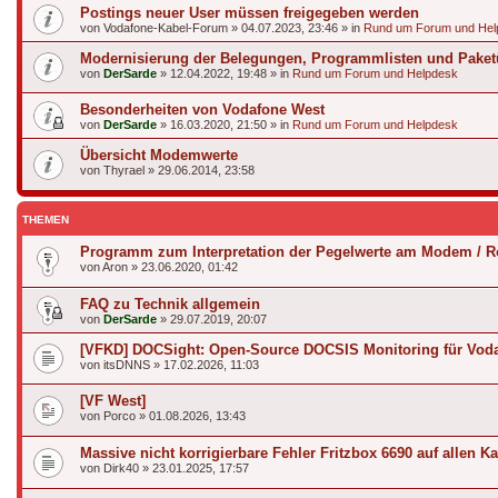
Postings neuer User müssen freigegeben werden
von
Vodafone-Kabel-Forum
»
04.07.2023, 23:46
» in
Rund um Forum und Hel
Modernisierung der Belegungen, Programmlisten und Paket
von
DerSarde
»
12.04.2022, 19:48
» in
Rund um Forum und Helpdesk
Besonderheiten von Vodafone West
von
DerSarde
»
16.03.2020, 21:50
» in
Rund um Forum und Helpdesk
Übersicht Modemwerte
von
Thyrael
»
29.06.2014, 23:58
THEMEN
Programm zum Interpretation der Pegelwerte am Modem / R
von
Aron
»
23.06.2020, 01:42
FAQ zu Technik allgemein
von
DerSarde
»
29.07.2019, 20:07
[VFKD] DOCSight: Open-Source DOCSIS Monitoring für Voda
von
itsDNNS
»
17.02.2026, 11:03
[VF West]
von
Porco
»
01.08.2026, 13:43
Massive nicht korrigierbare Fehler Fritzbox 6690 auf allen K
von
Dirk40
»
23.01.2025, 17:57