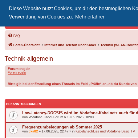
Diese Website nutzt Cookies, um dir den bestmöglichen Kom
Inoff
Verwendung von Cookies zu.
Mehr erfahren
Der Treffp
FAQ
Foren-Übersicht
Internet und Telefon über Kabel
Technik (WLAN-Router,
Technik allgemein
Forumsregeln
Forenregeln
Bitte gib bei der Erstellung eines Threads im Feld „Präfix“ an, ob du Kunde vo
BEKANNTMACHUNGEN
Low-Latency-DOCSIS wird im Vodafone-Kabelnetz auch für 
von
Vodafone-Kabel-Forum
»
19.05.2026, 10:00
Frequenzumbelegungen ab Sommer 2025
von
cka82
»
17.06.2025, 22:47
» in
Kabelanschluss und Vodafone Basic TV