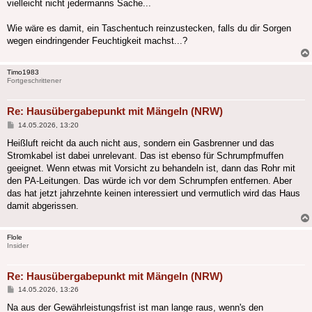
vielleicht nicht jedermanns Sache...
Wie wäre es damit, ein Taschentuch reinzustecken, falls du dir Sorgen
wegen eindringender Feuchtigkeit machst...?
Timo1983
Fortgeschrittener
Re: Hausübergabepunkt mit Mängeln (NRW)
Beitrag
14.05.2026, 13:20
Heißluft reicht da auch nicht aus, sondern ein Gasbrenner und das
Stromkabel ist dabei unrelevant. Das ist ebenso für Schrumpfmuffen
geeignet. Wenn etwas mit Vorsicht zu behandeln ist, dann das Rohr mit
den PA-Leitungen. Das würde ich vor dem Schrumpfen entfernen. Aber
das hat jetzt jahrzehnte keinen interessiert und vermutlich wird das Haus
damit abgerissen.
Flole
Insider
Re: Hausübergabepunkt mit Mängeln (NRW)
Beitrag
14.05.2026, 13:26
Na aus der Gewährleistungsfrist ist man lange raus, wenn's den