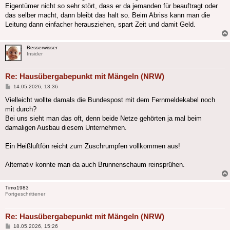
Eigentümer nicht so sehr stört, dass er da jemanden für beauftragt oder
das selber macht, dann bleibt das halt so. Beim Abriss kann man die
Leitung dann einfacher herausziehen, spart Zeit und damit Geld.
Besserwisser
Insider
Re: Hausübergabepunkt mit Mängeln (NRW)
Beitrag
14.05.2026, 13:36
Vielleicht wollte damals die Bundespost mit dem Fernmeldekabel noch
mit durch?
Bei uns sieht man das oft, denn beide Netze gehörten ja mal beim
damaligen Ausbau diesem Unternehmen.
Ein Heißluftfön reicht zum Zuschrumpfen vollkommen aus!
Alternativ konnte man da auch Brunnenschaum reinsprühen.
Timo1983
Fortgeschrittener
Re: Hausübergabepunkt mit Mängeln (NRW)
Beitrag
18.05.2026, 15:26