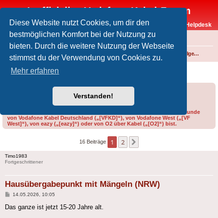
Inoffizielles Vodafone-Kabel-Forum
Diese Website nutzt Cookies, um dir den
Vodafone-Kabel-Helpdesk
bestmöglichen Komfort bei der Nutzung zu
FAQ
bieten. Durch die weitere Nutzung der Webseite
Foren-Übersicht
Internet und Telefon über Kabel
Technik (WLAN-Router, Kabelmodems, Verkabelung...)
Technik allgemein
stimmst du der Verwendung von Cookies zu.
Hausübergabepunkt mit Mängeln (NRW)
Mehr erfahren
Forumsregeln
Forenregeln
Verstanden!
Bitte gib bei der Erstellung eines Threads im Feld „Präfix“ an, ob du Kunde
von Vodafone Kabel Deutschland („[VFKD]“), von Vodafone West („[VF
West]“), von eazy („[eazy]“) oder von O2 über Kabel („[O2]“) bist.
1
2
Nächste
16 Beiträge
Timo1983
Fortgeschrittener
Hausübergabepunkt mit Mängeln (NRW)
Beitrag
14.05.2026, 10:05
Das ganze ist jetzt 15-20 Jahre alt.