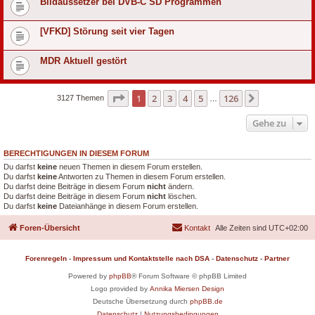
Bildaussetzer bei DVB-C SD Programmen
[VFKD] Störung seit vier Tagen
MDR Aktuell gestört
Seite
1
von
126
1
2
3
4
5
126
Nächste
3127 Themen
…
Gehe zu
BERECHTIGUNGEN IN DIESEM FORUM
Du darfst
keine
neuen Themen in diesem Forum erstellen.
Du darfst
keine
Antworten zu Themen in diesem Forum erstellen.
Du darfst deine Beiträge in diesem Forum
nicht
ändern.
Du darfst deine Beiträge in diesem Forum
nicht
löschen.
Du darfst
keine
Dateianhänge in diesem Forum erstellen.
Foren-Übersicht
Kontakt
Alle Zeiten sind
UTC+02:00
Forenregeln
-
Impressum und Kontaktstelle nach DSA
-
Datenschutz
-
Partner
Powered by
phpBB
® Forum Software © phpBB Limited
Logo provided by
Annika Miersen Design
Deutsche Übersetzung durch
phpBB.de
Datenschutz
|
Nutzungsbedingungen