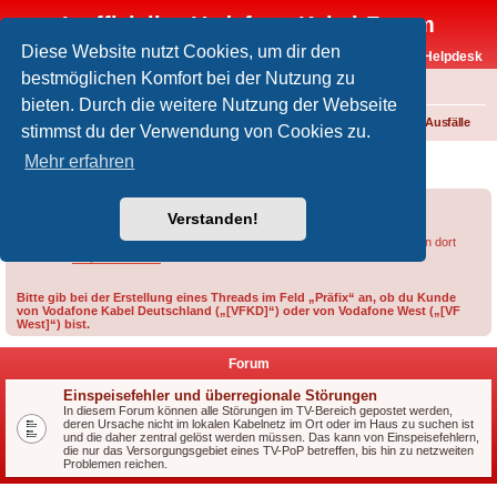
Inoffizielles Vodafone-Kabel-Forum
Diese Website nutzt Cookies, um dir den
Vodafone-Kabel-Helpdesk
bestmöglichen Komfort bei der Nutzung zu
FAQ
bieten. Durch die weitere Nutzung der Webseite
Foren-Übersicht
Fernsehen und Radio über Kabel
Störungen und Ausfälle
stimmst du der Verwendung von Cookies zu.
Störungen und Ausfälle
Mehr erfahren
Forumsregeln
Forenregeln
Verstanden!
Bei Empfangsproblemen lohnt sich u.U. ein
Blick in diesen Thread
bzw. in den dort
verlinkten
Helpdesk-Artikel
.
Bitte gib bei der Erstellung eines Threads im Feld „Präfix“ an, ob du Kunde
von Vodafone Kabel Deutschland („[VFKD]“) oder von Vodafone West („[VF
West]“) bist.
Forum
Einspeisefehler und überregionale Störungen
In diesem Forum können alle Störungen im TV-Bereich gepostet werden,
deren Ursache nicht im lokalen Kabelnetz im Ort oder im Haus zu suchen ist
und die daher zentral gelöst werden müssen. Das kann von Einspeisefehlern,
die nur das Versorgungsgebiet eines TV-PoP betreffen, bis hin zu netzweiten
Problemen reichen.