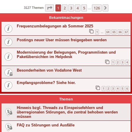
Seite
1
von
126
1
2
3
4
5
126
Nächste
3127 Themen
…
Bekanntmachungen
Frequenzumbelegungen ab Sommer 2025
1
64
65
66
67
…
Postings neuer User müssen freigegeben werden
Modernisierung der Belegungen, Programmlisten und
Paketübersichten im Helpdesk
1
2
3
4
Besonderheiten von Vodafone West
Empfangsprobleme? Siehe hier.
1
2
3
4
5
6
Themen
Hinweis bzgl. Threads zu Einspeisefehlern und
überregionalen Störungen, die zentral behoben werden
müssen
FAQ zu Störungen und Ausfälle