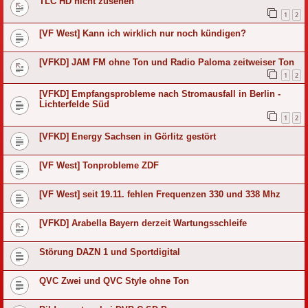
TLC HD nicht zusehen
1
2
[VF West] Kann ich wirklich nur noch kündigen?
[VFKD] JAM FM ohne Ton und Radio Paloma zeitweiser Ton
1
2
[VFKD] Empfangsprobleme nach Stromausfall in Berlin -
Lichterfelde Süd
1
2
[VFKD] Energy Sachsen in Görlitz gestört
[VF West] Tonprobleme ZDF
[VF West] seit 19.11. fehlen Frequenzen 330 und 338 Mhz
[VFKD] Arabella Bayern derzeit Wartungsschleife
Störung DAZN 1 und Sportdigital
QVC Zwei und QVC Style ohne Ton