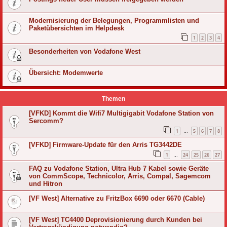
Modernisierung der Belegungen, Programmlisten und
Paketübersichten im Helpdesk
1
2
3
4
Besonderheiten von Vodafone West
Übersicht: Modemwerte
Themen
[VFKD] Kommt die Wifi7 Multigigabit Vodafone Station von
Sercomm?
1
5
6
7
8
…
[VFKD] Firmware-Update für den Arris TG3442DE
1
24
25
26
27
…
FAQ zu Vodafone Station, Ultra Hub 7 Kabel sowie Geräte
von CommScope, Technicolor, Arris, Compal, Sagemcom
und Hitron
[VF West] Alternative zu FritzBox 6690 oder 6670 (Cable)
[VF West] TC4400 Deprovisionierung durch Kunden bei