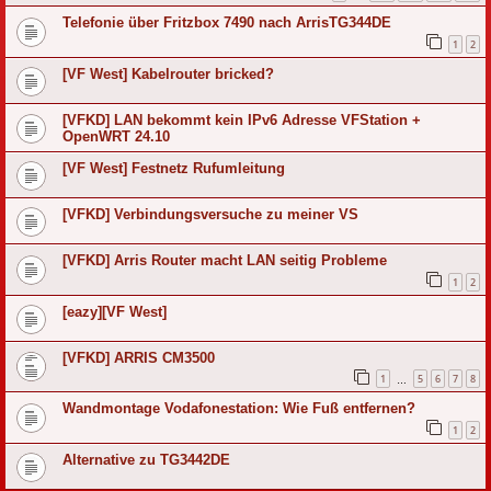
Telefonie über Fritzbox 7490 nach ArrisTG344DE
1
2
[VF West] Kabelrouter bricked?
[VFKD] LAN bekommt kein IPv6 Adresse VFStation +
OpenWRT 24.10
[VF West] Festnetz Rufumleitung
[VFKD] Verbindungsversuche zu meiner VS
[VFKD] Arris Router macht LAN seitig Probleme
1
2
[eazy][VF West]
[VFKD] ARRIS CM3500
1
5
6
7
8
…
Wandmontage Vodafonestation: Wie Fuß entfernen?
1
2
Alternative zu TG3442DE