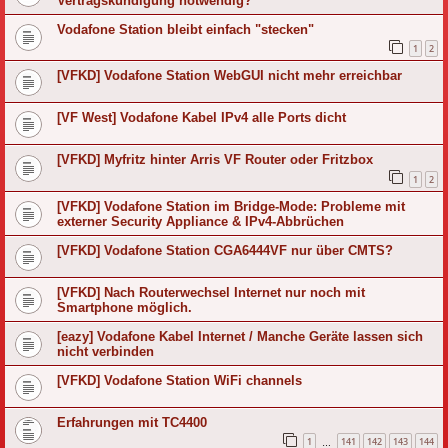
Vertragskündigung notwendig?
Vodafone Station bleibt einfach "stecken"
1
2
[VFKD] Vodafone Station WebGUI nicht mehr erreichbar
[VF West] Vodafone Kabel IPv4 alle Ports dicht
[VFKD] Myfritz hinter Arris VF Router oder Fritzbox
1
2
[VFKD] Vodafone Station im Bridge-Mode: Probleme mit
externer Security Appliance & IPv4-Abbrüchen
[VFKD] Vodafone Station CGA6444VF nur über CMTS?
[VFKD] Nach Routerwechsel Internet nur noch mit
Smartphone möglich.
[eazy] Vodafone Kabel Internet / Manche Geräte lassen sich
nicht verbinden
[VFKD] Vodafone Station WiFi channels
Erfahrungen mit TC4400
1
141
142
143
144
…