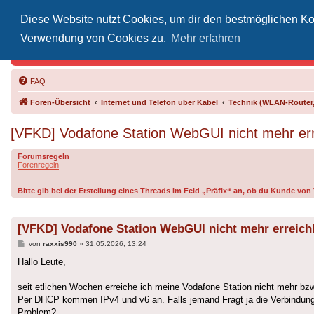
Diese Website nutzt Cookies, um dir den bestmöglichen Kom
Inoff
Verwendung von Cookies zu.
Mehr erfahren
Der Treffp
FAQ
Foren-Übersicht
Internet und Telefon über Kabel
Technik (WLAN-Router,
[VFKD] Vodafone Station WebGUI nicht mehr er
Forumsregeln
Forenregeln
Bitte gib bei der Erstellung eines Threads im Feld „Präfix“ an, ob du Kunde vo
[VFKD] Vodafone Station WebGUI nicht mehr erreich
Beitrag
von
raxxis990
»
31.05.2026, 13:24
Hallo Leute,
seit etlichen Wochen erreiche ich meine Vodafone Station nicht mehr bzw
Per DHCP kommen IPv4 und v6 an. Falls jemand Fragt ja die Verbindung 
Problem?