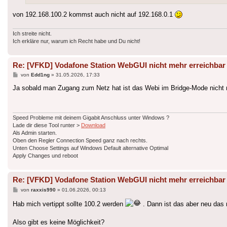
von 192.168.100.2 kommst auch nicht auf 192.168.0.1
Ich streite nicht.
Ich erkläre nur, warum ich Recht habe und Du nicht!
Re: [VFKD] Vodafone Station WebGUI nicht mehr erreichbar
Beitrag
von
Edd1ng
»
31.05.2026, 17:33
Ja sobald man Zugang zum Netz hat ist das Webi im Bridge-Mode nicht m
Speed Probleme mit deinem Gigabit Anschluss unter Windows ?
Lade dir diese Tool runter >
Download
Als Admin starten.
Oben den Regler Connection Speed ganz nach rechts.
Unten Choose Settings auf Windows Default alternative Optimal
Apply Changes und reboot
Re: [VFKD] Vodafone Station WebGUI nicht mehr erreichbar
Beitrag
von
raxxis990
»
01.06.2026, 00:13
Hab mich vertippt sollte 100.2 werden
. Dann ist das aber neu das 
Also gibt es keine Möglichkeit?