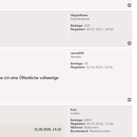
Na
ob
Hoppelhase
Kabelexperte
Beiträge:
920
Registriert:
26.07.2017, 18:42
Na
ob
raxxis990
Newbie
Beiträge:
45
Registriert:
11.01.2015, 12:41
ich eine Öffentliche vollwertige
Na
ob
Karl.
Insider
Beiträge:
8902
Registriert:
05.10.2018, 17:08
Wohnort:
Balkonien
31.05.2026, 14:18
Bundesland:
Niedersachsen