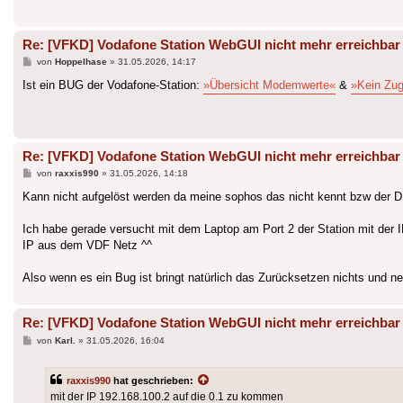
Re: [VFKD] Vodafone Station WebGUI nicht mehr erreichbar
Beitrag
von
Hoppelhase
»
31.05.2026, 14:17
Ist ein BUG der Vodafone-Station:
»Übersicht Modemwerte«
&
»Kein Zug
Re: [VFKD] Vodafone Station WebGUI nicht mehr erreichbar
Beitrag
von
raxxis990
»
31.05.2026, 14:18
Kann nicht aufgelöst werden da meine sophos das nicht kennt bzw der D
Ich habe gerade versucht mit dem Laptop am Port 2 der Station mit der 
IP aus dem VDF Netz ^^
Also wenn es ein Bug ist bringt natürlich das Zurücksetzen nichts und n
Re: [VFKD] Vodafone Station WebGUI nicht mehr erreichbar
Beitrag
von
Karl.
»
31.05.2026, 16:04
raxxis990
hat geschrieben:
mit der IP 192.168.100.2 auf die 0.1 zu kommen