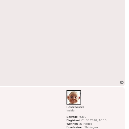
Na
ob
Besserwisser
Insider
Beiträge:
6390
Registriert:
01.08.2010, 16:15
Wohnort:
zu Hause
Bundesland:
Thüringen