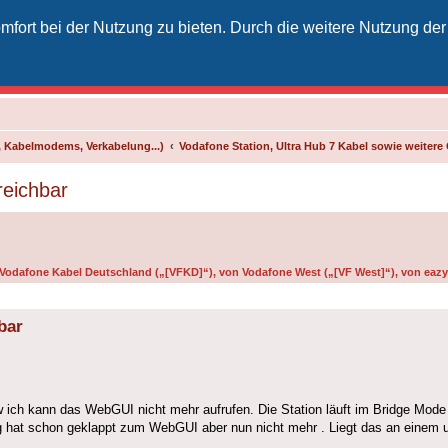
fort bei der Nutzung zu bieten. Durch die weitere Nutzung der
izielles Vodafone-Kabel-Forum
unkt für Kabelkunden von Vodafone - von Kunden für Kunden
 Kabelmodems, Verkabelung...)
Vodafone Station, Ultra Hub 7 Kabel sowie weiter
reichbar
n Vodafone Kabel Deutschland („[VFKD]“), von Vodafone West („[VF West]“), von eazy 
bar
 ich kann das WebGUI nicht mehr aufrufen. Die Station läuft im Bridge Mode 
hat schon geklappt zum WebGUI aber nun nicht mehr . Liegt das an einem up