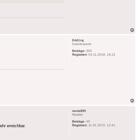
Na
ob
Edd1ng
Kabelexperte
Beiträge:
593
Registriert:
03.11.2018, 18:21
Na
ob
raxxis990
Newbie
Beiträge:
45
hr erreichbar.
Registriert:
11.01.2015, 12:41