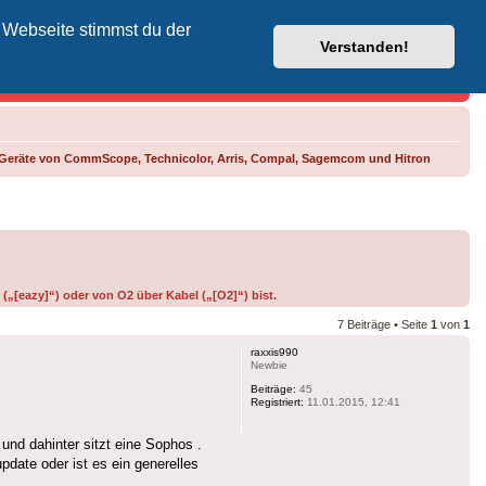
 Webseite stimmst du der
Vodafone-Kabel-Helpdesk
Verstanden!
e Geräte von CommScope, Technicolor, Arris, Compal, Sagemcom und Hitron
(„[eazy]“) oder von O2 über Kabel („[O2]“) bist.
7 Beiträge • Seite
1
von
1
raxxis990
Newbie
Beiträge:
45
Registriert:
11.01.2015, 12:41
und dahinter sitzt eine Sophos .
date oder ist es ein generelles