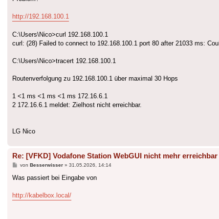
http://192.168.100.1
C:\Users\Nico>curl 192.168.100.1
curl: (28) Failed to connect to 192.168.100.1 port 80 after 21033 ms: Cou
C:\Users\Nico>tracert 192.168.100.1
Routenverfolgung zu 192.168.100.1 über maximal 30 Hops
1 <1 ms <1 ms <1 ms 172.16.6.1
2 172.16.6.1 meldet: Zielhost nicht erreichbar.
LG Nico
Re: [VFKD] Vodafone Station WebGUI nicht mehr erreichbar
Beitrag
von
Besserwisser
»
31.05.2026, 14:14
Was passiert bei Eingabe von
http://kabelbox.local/