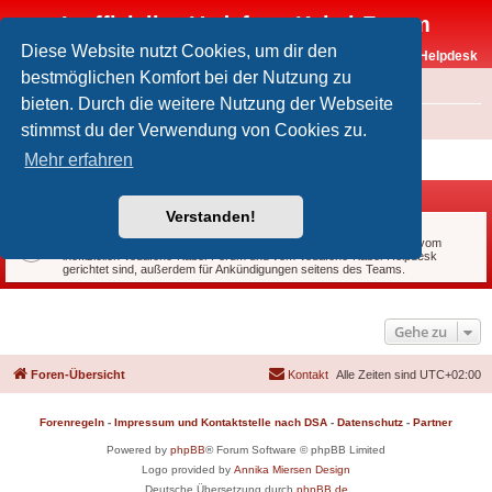
Inoffizielles Vodafone-Kabel-Forum
Diese Website nutzt Cookies, um dir den
Vodafone-Kabel-Helpdesk
bestmöglichen Komfort bei der Nutzung zu
FAQ
bieten. Durch die weitere Nutzung der Webseite
Foren-Übersicht
Intern
stimmst du der Verwendung von Cookies zu.
Intern
Mehr erfahren
Forum
Verstanden!
Rund um Forum und Helpdesk
Der Platz für Fragen, Anregungen, Kritik und Lob, die an das Team vom
inoffiziellen Vodafone-Kabel-Forum und vom Vodafone-Kabel-Helpdesk
gerichtet sind, außerdem für Ankündigungen seitens des Teams.
Gehe zu
Foren-Übersicht
Kontakt
Alle Zeiten sind
UTC+02:00
Forenregeln
-
Impressum und Kontaktstelle nach DSA
-
Datenschutz
-
Partner
Powered by
phpBB
® Forum Software © phpBB Limited
Logo provided by
Annika Miersen Design
Deutsche Übersetzung durch
phpBB.de