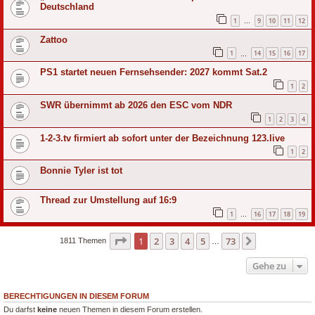
Deutschland
1
9
10
11
12
…
Zattoo
1
14
15
16
17
…
PS1 startet neuen Fernsehsender: 2027 kommt Sat.2
1
2
SWR übernimmt ab 2026 den ESC vom NDR
1
2
3
4
1-2-3.tv firmiert ab sofort unter der Bezeichnung 123.live
1
2
Bonnie Tyler ist tot
Thread zur Umstellung auf 16:9
1
16
17
18
19
…
Seite
1
von
73
1
2
3
4
5
73
Nächste
1811 Themen
…
Gehe zu
BERECHTIGUNGEN IN DIESEM FORUM
Du darfst
keine
neuen Themen in diesem Forum erstellen.