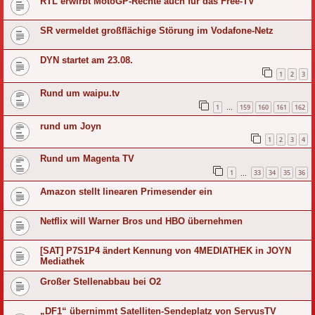
RTL erwirbt MotoGP-Rechte auch für das Free-TV
SR vermeldet großflächige Störung im Vodafone-Netz
DYN startet am 23.08.
1
2
3
Rund um waipu.tv
1
159
160
161
162
…
rund um Joyn
1
2
3
4
Rund um Magenta TV
1
33
34
35
36
…
Amazon stellt linearen Primesender ein
Netflix will Warner Bros und HBO übernehmen
[SAT] P7S1P4 ändert Kennung von 4MEDIATHEK in JOYN
Mediathek
Großer Stellenabbau bei O2
„DF1“ übernimmt Satelliten-Sendeplatz von ServusTV