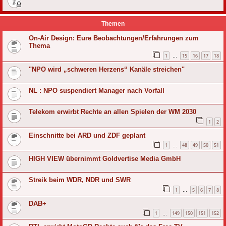
Themen
On-Air Design: Eure Beobachtungen/Erfahrungen zum
Thema
1
15
16
17
18
…
"NPO wird „schweren Herzens“ Kanäle streichen"
NL : NPO suspendiert Manager nach Vorfall
Telekom erwirbt Rechte an allen Spielen der WM 2030
1
2
Einschnitte bei ARD und ZDF geplant
1
48
49
50
51
…
HIGH VIEW übernimmt Goldvertise Media GmbH
Streik beim WDR, NDR und SWR
1
5
6
7
8
…
DAB+
1
149
150
151
152
…