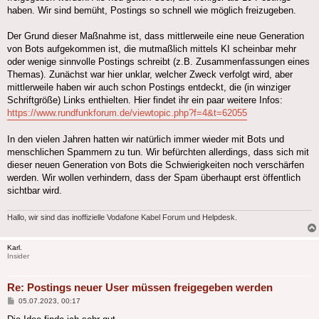
haben. Wir sind bemüht, Postings so schnell wie möglich freizugeben.
Der Grund dieser Maßnahme ist, dass mittlerweile eine neue Generation
von Bots aufgekommen ist, die mutmaßlich mittels KI scheinbar mehr
oder wenige sinnvolle Postings schreibt (z.B. Zusammenfassungen eines
Themas). Zunächst war hier unklar, welcher Zweck verfolgt wird, aber
mittlerweile haben wir auch schon Postings entdeckt, die (in winziger
Schriftgröße) Links enthielten. Hier findet ihr ein paar weitere Infos:
https://www.rundfunkforum.de/viewtopic.php?f=4&t=62055
In den vielen Jahren hatten wir natürlich immer wieder mit Bots und
menschlichen Spammern zu tun. Wir befürchten allerdings, dass sich mit
dieser neuen Generation von Bots die Schwierigkeiten noch verschärfen
werden. Wir wollen verhindern, dass der Spam überhaupt erst öffentlich
sichtbar wird.
Hallo, wir sind das inoffizielle Vodafone Kabel Forum und Helpdesk.
Karl.
Insider
Re: Postings neuer User müssen freigegeben werden
Beitrag
05.07.2023, 00:17