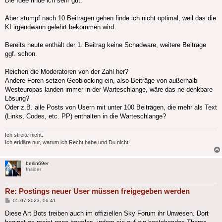
Die Idee finde ich sehr gut.
Aber stumpf nach 10 Beiträgen gehen finde ich nicht optimal, weil das die
KI irgendwann gelehrt bekommen wird.
Bereits heute enthält der 1. Beitrag keine Schadware, weitere Beiträge
ggf. schon.
Reichen die Moderatoren von der Zahl her?
Andere Foren setzen Geoblocking ein, also Beiträge von außerhalb
Westeuropas landen immer in der Warteschlange, wäre das ne denkbare
Lösung?
Oder z.B. alle Posts von Usern mit unter 100 Beiträgen, die mehr als Text
(Links, Codes, etc. PP) enthalten in die Warteschlange?
Ich streite nicht.
Ich erkläre nur, warum ich Recht habe und Du nicht!
berlin69er
Insider
Re: Postings neuer User müssen freigegeben werden
Beitrag
05.07.2023, 06:41
Diese Art Bots treiben auch im offiziellen Sky Forum ihr Unwesen. Dort