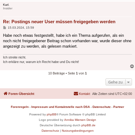
Karl.
Insider
Re: Postings neuer User müssen freigegeben werden
Beitrag
15.03.2024, 15:59
Habe noch etwas festgestellt, habe ich ein Thema aufgerufen, als ein
noch nicht freigegebener Beitrag schon vorhanden war, wurde dieser ohne
angezeigt zu werden, als gelesen markiert.
Ich streite nicht.
Ich erkläre nur, warum ich Recht habe und Du nicht!
10 Beiträge • Seite
1
von
1
Gehe zu
Foren-Übersicht
Kontakt
Alle Zeiten sind
UTC+02:00
Forenregeln
-
Impressum und Kontaktstelle nach DSA
-
Datenschutz
-
Partner
Powered by
phpBB
® Forum Software © phpBB Limited
Logo provided by
Annika Miersen Design
Deutsche Übersetzung durch
phpBB.de
Datenschutz
|
Nutzungsbedingungen