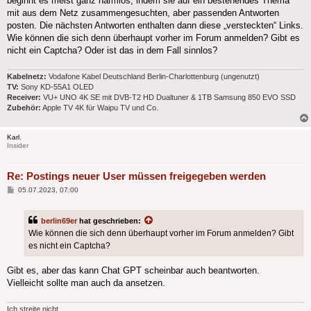
beginnt es meist ganz harmlos, indem sie auf ein bestehendes Thema
mit aus dem Netz zusammengesuchten, aber passenden Antworten
posten. Die nächsten Antworten enthalten dann diese „versteckten“ Links.
Wie können die sich denn überhaupt vorher im Forum anmelden? Gibt es
nicht ein Captcha? Oder ist das in dem Fall sinnlos?
Kabelnetz:
Vodafone Kabel Deutschland Berlin-Charlottenburg (ungenutzt)
TV:
Sony KD-55A1 OLED
Receiver:
VU+ UNO 4K SE mit DVB-T2 HD Dualtuner & 1TB Samsung 850 EVO SSD
Zubehör:
Apple TV 4K für Waipu TV und Co.
Karl.
Insider
Re: Postings neuer User müssen freigegeben werden
Beitrag
05.07.2023, 07:00
berlin69er
hat geschrieben:
Wie können die sich denn überhaupt vorher im Forum anmelden? Gibt
es nicht ein Captcha?
Gibt es, aber das kann Chat GPT scheinbar auch beantworten.
Vielleicht sollte man auch da ansetzen.
Ich streite nicht.