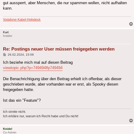
gut aussperrt, aber Menschen, die nur spammen wollen, nicht aufhalten
kann.
Vodafone-Kabel-Helpdesk
Karl.
Insider
Re: Postings neuer User müssen freigegeben werden
Beitrag
26.02.2024, 15:09
Ich beziehe mich mal auf diesen Beitrag
viewtopic.php?p=749494#p749494
Die Benachrichtigung über den Beitrag erhielt ich offenbar, als dieser
geschrieben wurde, aber vorhanden war er erst, als Spooky diesen
freigegeben hatte.
Ist das ein "Feature"?
Ich streite nicht.
Ich erkläre nur, warum ich Recht habe und Du nicht!
Knidel
Co-Admin