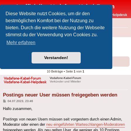
Inoffizielles Vodafone-Kabel-Forum
Diese Website nutzt Cookies, um dir den
Vodafone-Kabel-Helpdesk
bestmöglichen Komfort bei der Nutzung zu
FAQ
bieten. Durch die weitere Nutzung der Webseite
Foren-Übersicht
Intern
Rund um Forum und Helpdesk
stimmst du der Verwendung von Cookies zu.
Postings neuer User müssen freigegeben
Mehr erfahren
werden
Verstanden!
Forumsregeln
Forenregeln
10 Beiträge • Seite
1
von
1
Vodafone-Kabel-Forum
Verkünder und Mitteiler
Postings neuer User müssen freigegeben werden
Beitrag
04.07.2023, 23:46
Hallo zusammen,
Postings von neuen Usern müssen seit vorgestern durch einen Admin,
Moderator oder einen der
neu eingeführten Warteschlangen-Moderatoren
freigegeben werden. Als neu gelten User, die weniger als 10 Postings