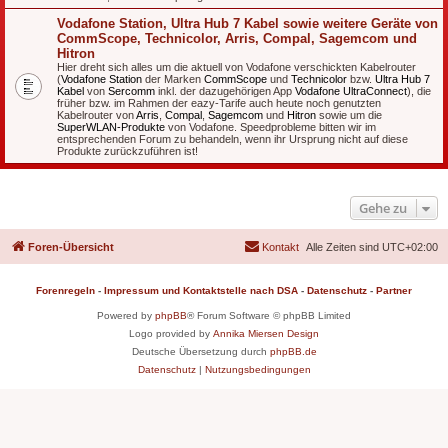
Vodafone Station, Ultra Hub 7 Kabel sowie weitere Geräte von
CommScope, Technicolor, Arris, Compal, Sagemcom und
Hitron
Hier dreht sich alles um die aktuell von Vodafone verschickten Kabelrouter
(
Vodafone Station
der Marken
CommScope
und
Technicolor
bzw.
Ultra Hub 7
Kabel
von
Sercomm
inkl. der dazugehörigen App
Vodafone UltraConnect
), die
früher bzw. im Rahmen der eazy-Tarife auch heute noch genutzten
Kabelrouter von
Arris
,
Compal
,
Sagemcom
und
Hitron
sowie um die
SuperWLAN-Produkte
von Vodafone. Speedprobleme bitten wir im
entsprechenden Forum zu behandeln, wenn ihr Ursprung nicht auf diese
Produkte zurückzuführen ist!
Gehe zu
Foren-Übersicht
Kontakt
Alle Zeiten sind
UTC+02:00
Forenregeln
-
Impressum und Kontaktstelle nach DSA
-
Datenschutz
-
Partner
Powered by
phpBB
® Forum Software © phpBB Limited
Logo provided by
Annika Miersen Design
Deutsche Übersetzung durch
phpBB.de
Datenschutz
|
Nutzungsbedingungen