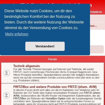
Inoffizielles Vodafone-Kabel-Forum
Diese Website nutzt Cookies, um dir den
Vodafone-Kabel-Helpdesk
bestmöglichen Komfort bei der Nutzung zu
FAQ
bieten. Durch die weitere Nutzung der Webseite
Foren-Übersicht
Internet und Telefon über Kabel
Technik (WLAN-Router, Kabelmodems, Verkabelung...)
stimmst du der Verwendung von Cookies zu.
Technik (WLAN-Router, Kabelmodems,
Mehr erfahren
Verkabelung...)
Verstanden!
Forumsregeln
Forenregeln
Forum
Technik allgemein
Für alle Technik-Themen bezogen auf Internet und Telefonie, die weder
FRITZ!- noch CommScope-/Technicolor-/Arris-/Compal-/Sagemcom- bzw.
Hitron-Produkte betreffen. Speedprobleme werden hier lediglich thematisiert,
wenn sie auf die verwendeten Geräte zurückzuführen sind (die nicht zu den
o.g. Produkten zählen).
FRITZ!Box und weitere Produkte von FRITZ! (ehem. AVM)
In diesem Forum dreht sich alles um die im Kabelnetz von Vodafone oder im
Rahmen der O2-Tarife über Kabel verwendeten Produkte von
FRITZ! (ehem.
AVM)
, insbesondere der WLAN-Router mit integriertem Kabelmodem, der als
FRITZ!Box
(im Rahmen der
HomeBox-Option
oder als kundeneigenes Gerät)
vertrieben wird. Speedprobleme bitten wir im entsprechenden Forum zu
behandeln, wenn ihr Ursprung nicht auf FRITZ!-Produkte zurückzuführen ist!