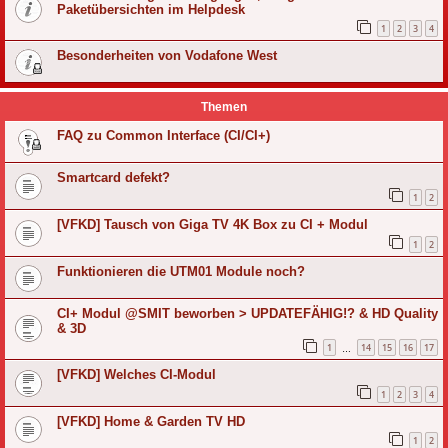
Paketübersichten im Helpdesk
1
2
3
4
Besonderheiten von Vodafone West
Themen
FAQ zu Common Interface (CI/CI+)
Smartcard defekt?
1
2
[VFKD] Tausch von Giga TV 4K Box zu CI + Modul
1
2
Funktionieren die UTM01 Module noch?
CI+ Modul @SMIT beworben > UPDATEFÄHIG!? & HD Quality
& 3D
1
14
15
16
17
…
[VFKD] Welches CI-Modul
1
2
3
4
[VFKD] Home & Garden TV HD
1
2