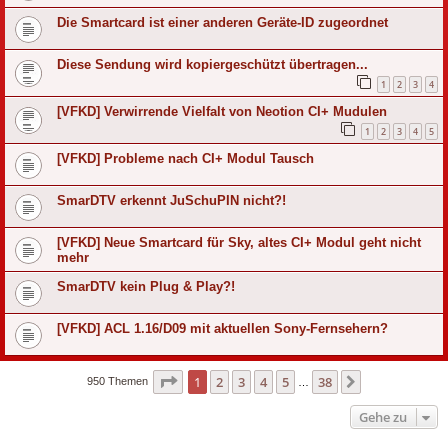
Die Smartcard ist einer anderen Geräte-ID zugeordnet
Diese Sendung wird kopiergeschützt übertragen...
1
2
3
4
[VFKD] Verwirrende Vielfalt von Neotion CI+ Mudulen
1
2
3
4
5
[VFKD] Probleme nach CI+ Modul Tausch
SmarDTV erkennt JuSchuPIN nicht?!
[VFKD] Neue Smartcard für Sky, altes CI+ Modul geht nicht
mehr
SmarDTV kein Plug & Play?!
[VFKD] ACL 1.16/D09 mit aktuellen Sony-Fernsehern?
Seite
1
von
38
1
2
3
4
5
38
Nächste
950 Themen
…
Gehe zu