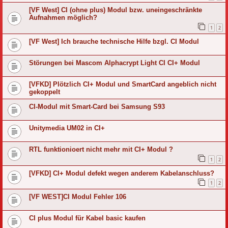
[VF West] CI (ohne plus) Modul bzw. uneingeschränkte
Aufnahmen möglich?
1
2
[VF West] Ich brauche technische Hilfe bzgl. CI Modul
Störungen bei Mascom Alphacrypt Light CI CI+ Modul
[VFKD] Plötzlich CI+ Modul und SmartCard angeblich nicht
gekoppelt
CI-Modul mit Smart-Card bei Samsung S93
Unitymedia UM02 in CI+
RTL funktionioert nicht mehr mit CI+ Modul ?
1
2
[VFKD] CI+ Modul defekt wegen anderem Kabelanschluss?
1
2
[VF WEST]CI Modul Fehler 106
CI plus Modul für Kabel basic kaufen