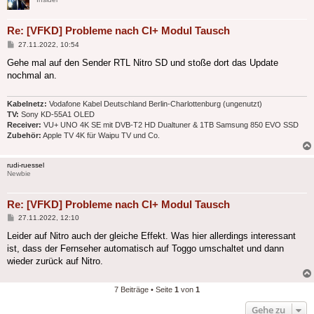
Re: [VFKD] Probleme nach CI+ Modul Tausch
Beitrag
27.11.2022, 10:54
Gehe mal auf den Sender RTL Nitro SD und stoße dort das Update
nochmal an.
Kabelnetz:
Vodafone Kabel Deutschland Berlin-Charlottenburg (ungenutzt)
TV:
Sony KD-55A1 OLED
Receiver:
VU+ UNO 4K SE mit DVB-T2 HD Dualtuner & 1TB Samsung 850 EVO SSD
Zubehör:
Apple TV 4K für Waipu TV und Co.
rudi-ruessel
Newbie
Re: [VFKD] Probleme nach CI+ Modul Tausch
Beitrag
27.11.2022, 12:10
Leider auf Nitro auch der gleiche Effekt. Was hier allerdings interessant
ist, dass der Fernseher automatisch auf Toggo umschaltet und dann
wieder zurück auf Nitro.
7 Beiträge • Seite
1
von
1
Gehe zu