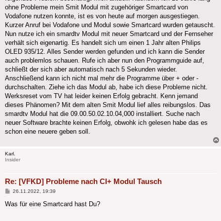
ohne Probleme mein Smit Modul mit zugehöriger Smartcard von
Vodafone nutzen konnte, ist es von heute auf morgen ausgestiegen.
Kurzer Anruf bei Vodafone und Modul sowie Smartcard wurden getauscht.
Nun nutze ich ein smardtv Modul mit neuer Smartcard und der Fernseher
verhält sich eigenartig. Es handelt sich um einen 1 Jahr alten Philips
OLED 935/12. Alles Sender werden gefunden und ich kann die Sender
auch problemlos schauen. Rufe ich aber nun den Programmguide auf,
schließt der sich aber automatisch nach 5 Sekunden wieder.
Anschließend kann ich nicht mal mehr die Programme über + oder -
durchschalten. Ziehe ich das Modul ab, habe ich diese Probleme nicht.
Werksreset vom TV hat leider keinen Erfolg gebracht. Kenn jemand
dieses Phänomen? Mit dem alten Smit Modul lief alles reibungslos. Das
smardtv Modul hat die 09.00.50.02.10.04,000 installiert. Suche nach
neuer Software brachte keinen Erfolg, obwohk ich gelesen habe das es
schon eine neuere geben soll.
Karl.
Insider
Re: [VFKD] Probleme nach CI+ Modul Tausch
Beitrag
26.11.2022, 19:39
Was für eine Smartcard hast Du?