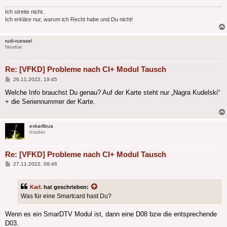
Ich streite nicht.
Ich erkläre nur, warum ich Recht habe und Du nicht!
rudi-ruessel
Newbie
Re: [VFKD] Probleme nach CI+ Modul Tausch
Beitrag
26.11.2022, 19:45
Welche Info brauchst Du genau? Auf der Karte steht nur „Nagra Kudelski“
+ die Seriennummer der Karte.
exkarlibua
Insider
Re: [VFKD] Probleme nach CI+ Modul Tausch
Beitrag
27.11.2022, 08:46
Karl.
hat geschrieben:
Was für eine Smartcard hast Du?
Wenn es ein SmarDTV Modul ist, dann eine D08 bzw die entsprechende
D03.