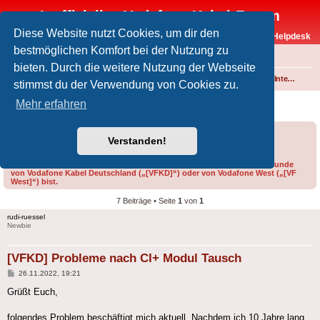
Inoffizielles Vodafone-Kabel-Forum
Diese Website nutzt Cookies, um dir den
Vodafone-Kabel-Helpdesk
bestmöglichen Komfort bei der Nutzung zu
FAQ
bieten. Durch die weitere Nutzung der Webseite
Foren-Übersicht
Fernsehen und Radio über Kabel
Technik (Kabelanschluss, Receiver, Module, Smartcards,...)
Common Interface (CI/CI+)
stimmst du der Verwendung von Cookies zu.
[VFKD] Probleme nach CI+ Modul Tausch
Mehr erfahren
Forumsregeln
Forenregeln
Verstanden!
Bitte gib bei der Erstellung eines Threads im Feld „Präfix“ an, ob du Kunde
von Vodafone Kabel Deutschland („[VFKD]“) oder von Vodafone West („[VF
West]“) bist.
7 Beiträge • Seite
1
von
1
rudi-ruessel
Newbie
[VFKD] Probleme nach CI+ Modul Tausch
Beitrag
26.11.2022, 19:21
Grüßt Euch,
folgendes Problem beschäftigt mich aktuell. Nachdem ich 10 Jahre lang