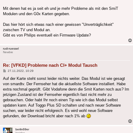
Mit denen hat es ja seit eh und je mehr Probleme als mit den SmiT
Modulen und den G0x Karten gegeben.
Das hier hört sich etwas nach einer gewissen "Unverträglichkeit"
zwischen TV und Modul an.
Gibt es von Philips eventuell ein Firmware Update?
rudi-ruessel
Newbie
Re: [VFKD] Probleme nach CI+ Modul Tausch
Beitrag
27.11.2022, 10:29
Auf der Karte steht sonst leider nichts weiter. Das Modul ist wie gesagt
von smardtv. Der Fernseher hat die aktuellste Software installiert. Habe
extra nochmal geprüft. Gibt Vodafone denn die Smit Karten noch aus? Im
jetzigen Zustand ist der Fernseher eigentlich fast nicht mehr zu
gebrauchen. Oder habt Ihr noch einen Tip wie ich das Modul selbst
updaten kann. Auf Toggo Plus SD schalten und nach neuer Software
suchen, war leider nicht erfolgreich. Es wird wohl neue Software
gefunden, der Download bricht aber nach 1% ab
berlin69er
Insider