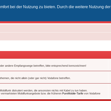
fort bei der Nutzung zu bieten. Durch die weitere Nutzung der
izielles Vodafone-Kabel-Forum
unkt für Kabelkunden von Vodafone - von Kunden für Kunden
t oder andere Empfangswege betreffen, bitte entsprechend kennzeichnen!
hemen, die nicht allein (oder gar nicht) Vodafone betreffen.
obilfunk diskutiert werden, die ansonsten nichts mit Kabel zu tun haben.
 vermarkteten Mobilfunkangebote bzw. die früheren
PureMobile-Tarife
von Vodafone