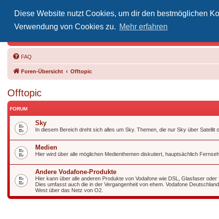
Diese Website nutzt Cookies, um dir den bestmöglichen Kom
Inoff
Verwendung von Cookies zu.
Mehr erfahren
Der Treffp
FAQ
Foren-Übersicht
Offtopic
Offtopic
FORUM
Sky
In diesem Bereich dreht sich alles um Sky. Themen, die nur Sky über Satelli
Medien
Hier wird über alle möglichen Medienthemen diskutiert, hauptsächlich Fernseht
Andere Vodafone-Produkte
Hier kann über alle anderen Produkte von Vodafone wie DSL, Glasfaser oder M
Dies umfasst auch die in der Vergangenheit von ehem. Vodafone Deutschland
West über das Netz von O2.