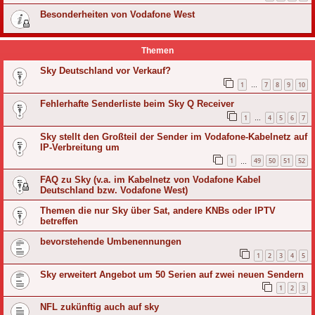
Besonderheiten von Vodafone West
Themen
Sky Deutschland vor Verkauf?
1
7
8
9
10
…
Fehlerhafte Senderliste beim Sky Q Receiver
1
4
5
6
7
…
Sky stellt den Großteil der Sender im Vodafone-Kabelnetz auf
IP-Verbreitung um
1
49
50
51
52
…
FAQ zu Sky (v.a. im Kabelnetz von Vodafone Kabel
Deutschland bzw. Vodafone West)
Themen die nur Sky über Sat, andere KNBs oder IPTV
betreffen
bevorstehende Umbenennungen
1
2
3
4
5
Sky erweitert Angebot um 50 Serien auf zwei neuen Sendern
1
2
3
NFL zukünftig auch auf sky