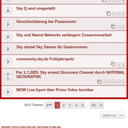
1
2
3
4
Sky Q wird eingestellt
1
2
3
Verschlechterung bei Paramount+
1
2
Sky und Hearst Networks verlängern Zusammenarbeit
Sky startet Sky Stream für Gastronomen
community.sky.de Frühjahrsputz
1
2
Per 1.7.2025: Sky ersetzt Discovery Channel durch NATIONAL
GEOGRAPHIC
1
2
3
4
5
WOW Live-Sport über Prime Video buchbar
Seite
1
von
65
1
2
3
4
5
65
Nächste
1614 Themen
…
Gehe zu
BERECHTIGUNGEN IN DIESEM FORUM