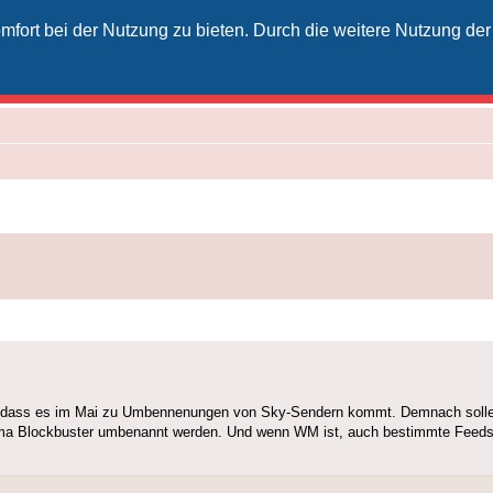
fort bei der Nutzung zu bieten. Durch die weitere Nutzung der
izielles Vodafone-Kabel-Forum
unkt für Kabelkunden von Vodafone - von Kunden für Kunden
nt, dass es im Mai zu Umbennenungen von Sky-Sendern kommt. Demnach sol
ma Blockbuster umbenannt werden. Und wenn WM ist, auch bestimmte Feeds 