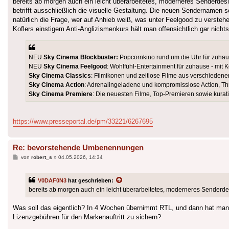
bereits ab morgen auch ein leicht überarbeitetes, moderneres Senderdesig
betrifft ausschließlich die visuelle Gestaltung. Die neuen Sendernamen so
natürlich die Frage, wer auf Anhieb weiß, was unter Feelgood zu versteh
Koflers einstigem Anti-Anglizismenkurs hält man offensichtlich gar nicht
NEU
Sky Cinema Blockbuster:
Popcornkino rund um die Uhr für zuhaus
NEU
Sky Cinema Feelgood
: Wohlfühl-Entertainment für zuhause - m
Sky Cinema Classics
: Filmikonen und zeitlose Filme aus verschieden
Sky Cinema Action
: Adrenalingeladene und kompromisslose Action, Thr
Sky Cinema Premiere
: Die neuesten Filme, Top-Premieren sowie kurati
https://www.presseportal.de/pm/33221/6267695
Re: bevorstehende Umbenennungen
Beitrag
von
robert_s
»
04.05.2026, 14:34
V0DAF0N3
hat geschrieben:
bereits ab morgen auch ein leicht überarbeitetes, moderneres Senderdesi
Was soll das eigentlich? In 4 Wochen übernimmt RTL, und dann hat ma
Lizenzgebühren für den Markenauftritt zu sichern?