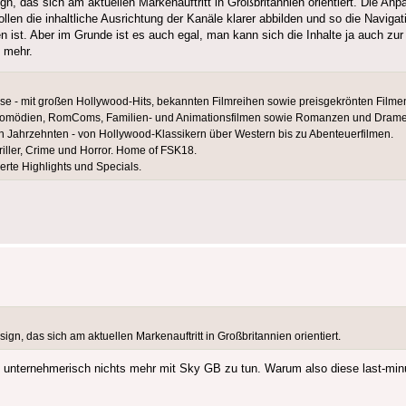
n, das sich am aktuellen Markenauftritt in Großbritannien orientiert. Die Anp
llen die inhaltliche Ausrichtung der Kanäle klarer abbilden und so die Navigat
en ist. Aber im Grunde ist es auch egal, man kann sich die Inhalte ja auch z
s mehr.
e - mit großen Hollywood-Hits, bekannten Filmreihen sowie preisgekrönten Filme
it Komödien, RomComs, Familien- und Animationsfilmen sowie Romanzen und Dram
en Jahrzehnten - von Hollywood-Klassikern über Western bis zu Abenteuerfilmen.
iller, Crime und Horror. Home of FSK18.
erte Highlights und Specials.
gn, das sich am aktuellen Markenauftritt in Großbritannien orientiert.
n unternehmerisch nichts mehr mit Sky GB zu tun. Warum also diese last-m