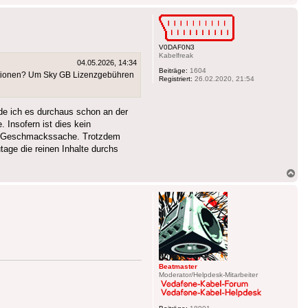
ob
V0DAF0N3
Kabelfreak
04.05.2026, 14:34
Beiträge:
1604
Aktionen? Um Sky GB Lizenzgebühren
Registriert:
26.02.2020, 21:54
de ich es durchaus schon an der
Insofern ist dies kein
und Geschmackssache. Trotzdem
tage die reinen Inhalte durchs
Na
ob
Beatmaster
Moderator/Helpdesk-Mitarbeiter