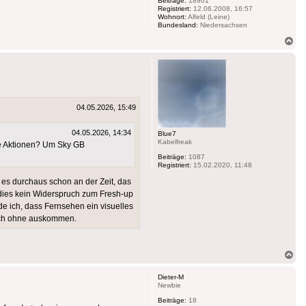
Beiträge:
18901
Registriert:
12.06.2008, 16:57
Wohnort:
Alfeld (Leine)
Bundesland:
Niedersachsen
Na
ob
04.05.2026, 15:49
04.05.2026, 14:34
Blue7
Kabelfreak
te Aktionen? Um Sky GB
Beiträge:
1087
Registriert:
15.02.2020, 11:48
 es durchaus schon an der Zeit, das
 dies kein Widerspruch zum Fresh-up
e ich, dass Fernsehen ein visuelles
auch ohne auskommen.
Na
ob
Dieter-M
Newbie
Beiträge:
18