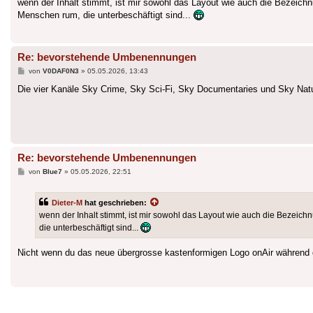
wenn der Inhalt stimmt, ist mir sowohl das Layout wie auch die Bezeichnu
Menschen rum, die unterbeschäftigt sind...
Re: bevorstehende Umbenennungen
Beitrag
von
V0DAF0N3
»
05.05.2026, 13:43
Die vier Kanäle Sky Crime, Sky Sci-Fi, Sky Documentaries und Sky Natu
Re: bevorstehende Umbenennungen
Beitrag
von
Blue7
»
05.05.2026, 22:51
Dieter-M
hat geschrieben:
wenn der Inhalt stimmt, ist mir sowohl das Layout wie auch die Bezeichn
die unterbeschäftigt sind...
Nicht wenn du das neue übergrosse kastenformigen Logo onAir während 