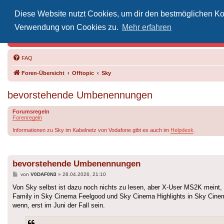
Diese Website nutzt Cookies, um dir den bestmöglichen Kom
Inoff
Verwendung von Cookies zu.
Mehr erfahren
Der Treffp
FAQ
Foren-Übersicht
Offtopic
Sky
bevorstehende Umbenennungen
Forumsregeln
Forenregeln
Informationen zu Sky im Kabelnetz von Vodafone gibt es auch im
Helpdesk
.
bevorstehende Umbenennungen
Beitrag
von
V0DAF0N3
»
28.04.2026, 21:10
Von Sky selbst ist dazu noch nichts zu lesen, aber X-User MS2K mei
Family in Sky Cinema Feelgood und Sky Cinema Highlights in Sky Cine
wenn, erst im Juni der Fall sein.