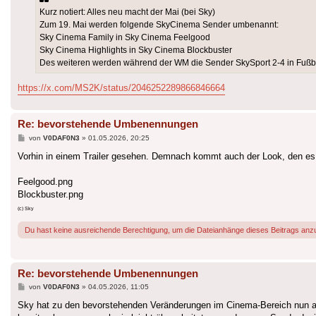
Kurz notiert: Alles neu macht der Mai (bei Sky)
Zum 19. Mai werden folgende SkyCinema Sender umbenannt:
Sky Cinema Family in Sky Cinema Feelgood
Sky Cinema Highlights in Sky Cinema Blockbuster
Des weiteren werden während der WM die Sender SkySport 2-4 in Fußb
https://x.com/MS2K/status/2046252289866846664
Re: bevorstehende Umbenennungen
Beitrag
von
V0DAF0N3
»
01.05.2026, 20:25
Vorhin in einem Trailer gesehen. Demnach kommt auch der Look, den es i
Feelgood.png
Blockbuster.png
(c) Sky
Du hast keine ausreichende Berechtigung, um die Dateianhänge dieses Beitrags anz
Re: bevorstehende Umbenennungen
Beitrag
von
V0DAF0N3
»
04.05.2026, 11:05
Sky hat zu den bevorstehenden Veränderungen im Cinema-Bereich nun a