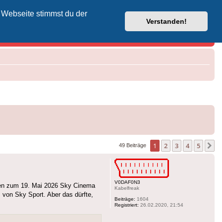
 Webseite stimmst du der
Vodafone-Kabel-Helpdesk
Verstanden!
1
2
3
4
5
N
49 Beiträge
V0DAF0N3
len zum 19. Mai 2026 Sky Cinema
Kabelfreak
von Sky Sport. Aber das dürfte,
Beiträge:
1604
Registriert:
26.02.2020, 21:54