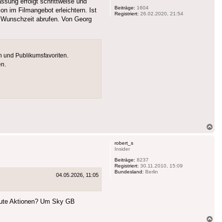
assung erfolgt schrittweise und
Beiträge:
1604
ion im Filmangebot erleichtern. Ist
Registriert:
26.02.2020, 21:54
ur Wunschzeit abrufen. Von Georg
n und Publikumsfavoriten.
en.
Na
ob
robert_s
Insider
Beiträge:
8237
Registriert:
30.11.2010, 15:09
Bundesland:
Berlin
04.05.2026, 11:05
inute Aktionen? Um Sky GB
Na