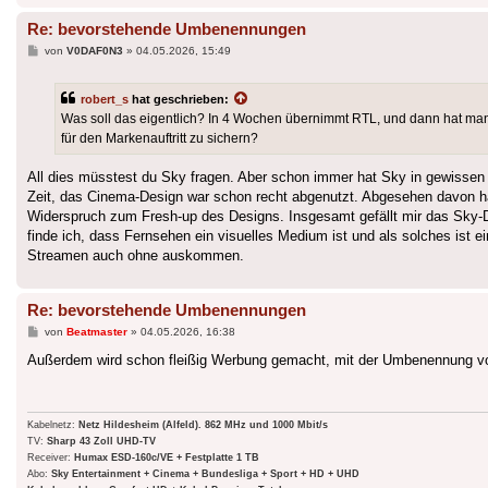
Re: bevorstehende Umbenennungen
Beitrag
von
V0DAF0N3
»
04.05.2026, 15:49
robert_s
hat geschrieben:
Was soll das eigentlich? In 4 Wochen übernimmt RTL, und dann hat ma
für den Markenauftritt zu sichern?
All dies müsstest du Sky fragen. Aber schon immer hat Sky in gewissen
Zeit, das Cinema-Design war schon recht abgenutzt. Abgesehen davon hat
Widerspruch zum Fresh-up des Designs. Insgesamt gefällt mir das Sky-
finde ich, dass Fernsehen ein visuelles Medium ist und als solches ist 
Streamen auch ohne auskommen.
Re: bevorstehende Umbenennungen
Beitrag
von
Beatmaster
»
04.05.2026, 16:38
Außerdem wird schon fleißig Werbung gemacht, mit der Umbenennung v
Kabelnetz:
Netz Hildesheim (Alfeld). 862 MHz und 1000 Mbit/s
TV:
Sharp 43 Zoll UHD-TV
Receiver:
Humax ESD-160c/VE + Festplatte 1 TB
Abo:
Sky Entertainment + Cinema + Bundesliga + Sport + HD + UHD