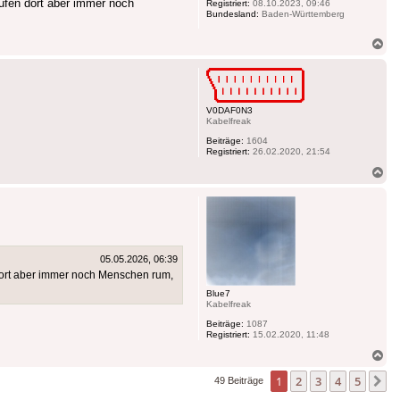
aufen dort aber immer noch
Registriert:
08.10.2023, 09:46
Bundesland:
Baden-Württemberg
Na
ob
V0DAF0N3
Kabelfreak
Beiträge:
1604
Registriert:
26.02.2020, 21:54
Na
ob
05.05.2026, 06:39
n dort aber immer noch Menschen rum,
Blue7
Kabelfreak
Beiträge:
1087
Registriert:
15.02.2020, 11:48
Na
ob
1
2
3
4
5
N
49 Beiträge