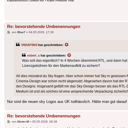
Kabelanschluss Comfort HD + Kabel Premium Total
Re: bevorstehende Umbenennungen
Beitrag
von
Blue7
»
04.05.2026, 17:39
V0DAF0N3
hat geschrieben:
robert_s
hat geschrieben:
Was soll das eigentlich? In 4 Wochen übernimmt RTL, und dann hat
Lizenzgebühren für den Markenauftritt zu sichern?
All dies müsstest du Sky fragen. Aber schon immer hat Sky in gewissen
Cinema-Design war schon recht abgenutzt. Abgesehen davon hat der RTL
des Designs. Insgesamt gefällt mir das Sky-Design besser als das RTL-
Medium ist und als solches ist eine ansprechende Verpackung sicherli
Nur sind die neuen sky Logos aus UK todhässlich. Hätte man gut darauf
Re: bevorstehende Umbenennungen
Beitrag
von
Dieter-M
»
05.05.2026, 06:39