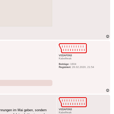
Na
ob
V0DAF0N3
Kabelfreak
Beiträge:
1604
Registriert:
26.02.2020, 21:54
Na
ob
V0DAF0N3
ennungen im Mai geben, sondern
Kabelfreak