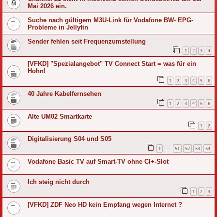
Mai 2026 ein.
Suche nach gültigem M3U-Link für Vodafone BW- EPG-
Probleme in Jellyfin
Sender fehlen seit Frequenzumstellung
1
2
3
4
[VFKD] "Spezialangebot" TV Connect Start = was für ein
Hohn!
1
2
3
4
5
6
40 Jahre Kabelfernsehen
1
2
3
4
5
6
Alte UM02 Smartkarte
1
2
Digitalisierung S04 und S05
1
51
52
53
54
…
Vodafone Basic TV auf Smart-TV ohne CI+-Slot
Ich steig nicht durch
1
2
3
[VFKD] ZDF Neo HD kein Empfang wegen Internet ?