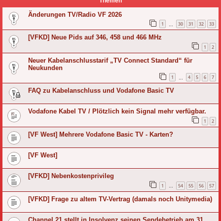
Themen
Änderungen TV/Radio VF 2026
1
30
31
32
33
…
[VFKD] Neue Pids auf 346, 458 und 466 MHz
1
2
Neuer Kabelanschlusstarif „TV Connect Standard“ für
Neukunden
1
4
5
6
7
…
FAQ zu Kabelanschluss und Vodafone Basic TV
Vodafone Kabel TV / Plötzlich kein Signal mehr verfügbar.
1
2
[VF West] Mehrere Vodafone Basic TV - Karten?
[VF West]
[VFKD] Nebenkostenprivileg
1
54
55
56
57
…
[VFKD] Frage zu altem TV-Vertrag (damals noch Unitymedia)
Channel 21 stellt in Insolvenz seinen Sendebetrieb am 31.