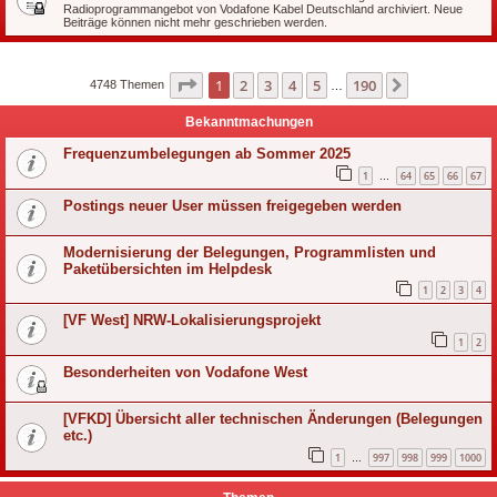
Radioprogrammangebot von Vodafone Kabel Deutschland archiviert. Neue
Beiträge können nicht mehr geschrieben werden.
Seite
1
von
190
1
2
3
4
5
190
Nächste
4748 Themen
…
Bekanntmachungen
Frequenzumbelegungen ab Sommer 2025
1
64
65
66
67
…
Postings neuer User müssen freigegeben werden
Modernisierung der Belegungen, Programmlisten und
Paketübersichten im Helpdesk
1
2
3
4
[VF West] NRW-Lokalisierungsprojekt
1
2
Besonderheiten von Vodafone West
[VFKD] Übersicht aller technischen Änderungen (Belegungen
etc.)
1
997
998
999
1000
…