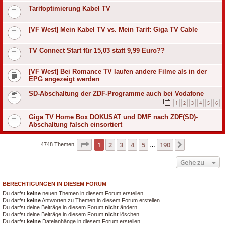
Tarifoptimierung Kabel TV
[VF West] Mein Kabel TV vs. Mein Tarif: Giga TV Cable
TV Connect Start für 15,03 statt 9,99 Euro??
[VF West] Bei Romance TV laufen andere Filme als in der
EPG angezeigt werden
SD-Abschaltung der ZDF-Programme auch bei Vodafone
1
2
3
4
5
6
Giga TV Home Box DOKUSAT und DMF nach ZDF(SD)-
Abschaltung falsch einsortiert
Seite
1
von
190
1
2
3
4
5
190
Nächste
4748 Themen
…
Gehe zu
BERECHTIGUNGEN IN DIESEM FORUM
Du darfst
keine
neuen Themen in diesem Forum erstellen.
Du darfst
keine
Antworten zu Themen in diesem Forum erstellen.
Du darfst deine Beiträge in diesem Forum
nicht
ändern.
Du darfst deine Beiträge in diesem Forum
nicht
löschen.
Du darfst
keine
Dateianhänge in diesem Forum erstellen.