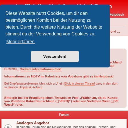
Inoffizielles Vodafone-Kabel-Forum
Diese Website nutzt Cookies, um dir den
Vodafone-Kabel-Helpdesk
bestmöglichen Komfort bei der Nutzung zu
FAQ
bieten. Durch die weitere Nutzung der Webseite
Foren-Übersicht
Fernsehen und Radio über Kabel
Kabelanschluss und Vodafone Basic TV
stimmst du der Verwendung von Cookies zu.
Kabelanschluss und Vodafone Basic TV
Mehr erfahren
Forumsregeln
Forenregeln
Verstanden!
Die HD-Sender von RTL werden im Netzbereich von ehem.
Vodafone Deutschland
nur auf Smartcards des Typs
D03, D08, G02 oder G09
freigeschaltet (nicht auf
D02/D09!).
Weitere Informationen hier!
Informationen zu HDTV im Kabelnetz von Vodafone gibt es
im Helpdesk
!
Bei Empfangsproblemen lohnt sich u.U. ein
Blick in diesen Thread
bzw. in den dort
verlinkten
Helpdesk-Artikel
.
Bitte gib bei der Erstellung eines Threads im Feld „Präfix“ an, ob du Kunde
von Vodafone Kabel Deutschland („[VFKD]“) oder von Vodafone West („[VF
West]“) bist.
Forum
Analoges Angebot
In diesem Forum sind die Diskussionen über das analoge Fernseh- und