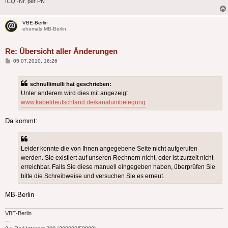
ICQ.-Nr. per PN
VBE-Berlin
ehemals MB-Berlin
Re: Übersicht aller Änderungen
Beitrag
05.07.2010, 16:26
schnullimulli hat geschrieben:
Unter anderem wird dies mit angezeigt :
www.kabeldeutschland.de/kanalumbelegung
Da kommt:
Leider konnte die von Ihnen angegebene Seite nicht aufgerufen
werden. Sie existiert auf unseren Rechnern nicht, oder ist zurzeit nicht
erreichbar. Falls Sie diese manuell eingegeben haben, überprüfen Sie
bitte die Schreibweise und versuchen Sie es erneut.
MB-Berlin
VBE-Berlin
--