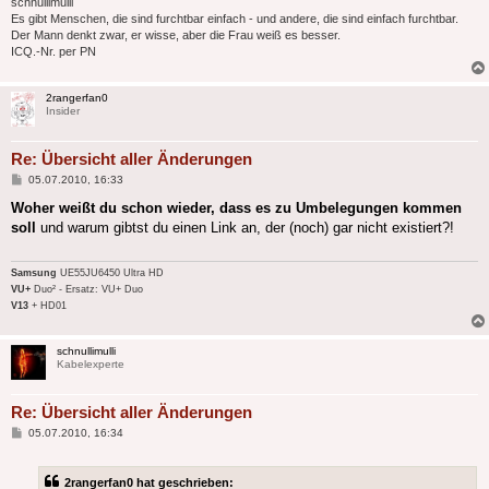
schnullimulli
Es gibt Menschen, die sind furchtbar einfach - und andere, die sind einfach furchtbar.
Der Mann denkt zwar, er wisse, aber die Frau weiß es besser.
ICQ.-Nr. per PN
2rangerfan0
Insider
Re: Übersicht aller Änderungen
Beitrag
05.07.2010, 16:33
Woher weißt du schon wieder, dass es zu Umbelegungen kommen
soll
und warum gibtst du einen Link an, der (noch) gar nicht existiert?!
Samsung
UE55JU6450 Ultra HD
VU+
Duo² - Ersatz: VU+ Duo
V13
+ HD01
schnullimulli
Kabelexperte
Re: Übersicht aller Änderungen
Beitrag
05.07.2010, 16:34
2rangerfan0 hat geschrieben: