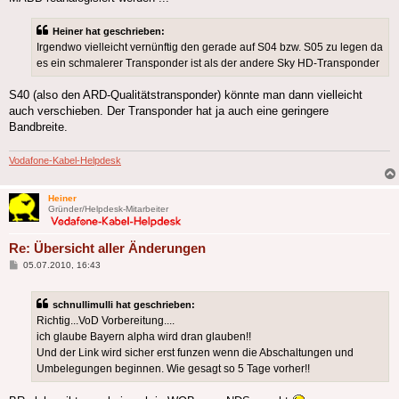
Heiner hat geschrieben:
Irgendwo vielleicht vernünftig den gerade auf S04 bzw. S05 zu legen da
es ein schmalerer Transponder ist als der andere Sky HD-Transponder
S40 (also den ARD-Qualitätstransponder) könnte man dann vielleicht
auch verschieben. Der Transponder hat ja auch eine geringere
Bandbreite.
Vodafone-Kabel-Helpdesk
Heiner
Gründer/Helpdesk-Mitarbeiter
Re: Übersicht aller Änderungen
Beitrag
05.07.2010, 16:43
schnullimulli hat geschrieben:
Richtig...VoD Vorbereitung....
ich glaube Bayern alpha wird dran glauben!!
Und der Link wird sicher erst funzen wenn die Abschaltungen und
Umbelegungen beginnen. Wie gesagt so 5 Tage vorher!!