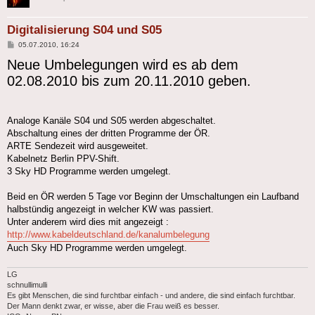
Digitalisierung S04 und S05
Beitrag
05.07.2010, 16:24
Neue Umbelegungen wird es ab dem
02.08.2010 bis zum 20.11.2010 geben.
Analoge Kanäle S04 und S05 werden abgeschaltet.
Abschaltung eines der dritten Programme der ÖR.
ARTE Sendezeit wird ausgeweitet.
Kabelnetz Berlin PPV-Shift.
3 Sky HD Programme werden umgelegt.
Beid en ÖR werden 5 Tage vor Beginn der Umschaltungen ein Laufband
halbstündig angezeigt in welcher KW was passiert.
Unter anderem wird dies mit angezeigt :
http://www.kabeldeutschland.de/kanalumbelegung
Auch Sky HD Programme werden umgelegt.
LG
schnullimulli
Es gibt Menschen, die sind furchtbar einfach - und andere, die sind einfach furchtbar.
Der Mann denkt zwar, er wisse, aber die Frau weiß es besser.