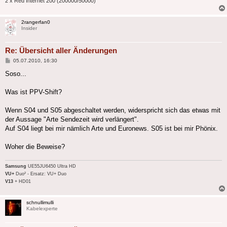
2 x Red Internet 200 (200000/50000)
2rangerfan0
Insider
Re: Übersicht aller Änderungen
Beitrag
05.07.2010, 16:30
Soso...
Was ist PPV-Shift?
Wenn S04 und S05 abgeschaltet werden, widerspricht sich das etwas mit
der Aussage "Arte Sendezeit wird verlängert".
Auf S04 liegt bei mir nämlich Arte und Euronews. S05 ist bei mir Phönix.
Woher die Beweise?
Samsung
UE55JU6450 Ultra HD
VU+
Duo² - Ersatz: VU+ Duo
V13
+ HD01
schnullimulli
Kabelexperte