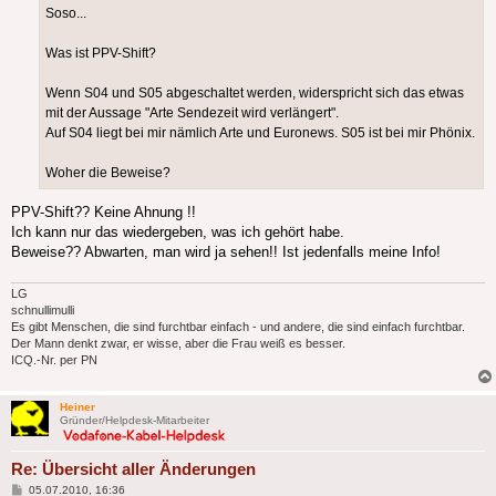
Soso...
Was ist PPV-Shift?
Wenn S04 und S05 abgeschaltet werden, widerspricht sich das etwas
mit der Aussage "Arte Sendezeit wird verlängert".
Auf S04 liegt bei mir nämlich Arte und Euronews. S05 ist bei mir Phönix.
Woher die Beweise?
PPV-Shift?? Keine Ahnung !!
Ich kann nur das wiedergeben, was ich gehört habe.
Beweise?? Abwarten, man wird ja sehen!! Ist jedenfalls meine Info!
LG
schnullimulli
Es gibt Menschen, die sind furchtbar einfach - und andere, die sind einfach furchtbar.
Der Mann denkt zwar, er wisse, aber die Frau weiß es besser.
ICQ.-Nr. per PN
Heiner
Gründer/Helpdesk-Mitarbeiter
Re: Übersicht aller Änderungen
Beitrag
05.07.2010, 16:36