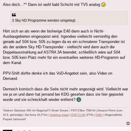
Also doch...^^ Dann ist wohl bald Schicht mit TV5 analog
3 Sky HD Programme werden umgelegt.
Hört sich an als wenn der bisherige E40 dann auch in Nicht-
Ausbaugebieten eingespeist wird. Irgendwo vielleicht vernünftig den
gerade auf S04 bzw. S05 zu legen da es ein schmalerer Transponder ist
als der andere Sky HD-Transponder - vielleicht wird dann auch die
Doppelausstrahlung auf ASTRA 3A beendet, schließlich wäre auf S04
bzw. S05 kein Platz mehr für ein eventuelles weiteres HD-Programm auf
dem Kanal.
PPV-Shift dürfte denke ich das VoD-Angebot sein, also Video on
Demand.
Dennoch komisch dass die Seite nicht mehr angezeigt wird. Vielleicht war
sie ja on und dann hat jemand bei KDG gesehen dass sie hier gepostet
wurde und sie schreckhaft wieder entfernt?
Telekom Glasfaser 600 mit MagentaTV Smart Stream / FRITZ!Box 7590 AX | Amazon Prime (zum
20.9. gekündigt) | Sat Astra 19,2°Ost |
Vodafone Kabel
|
DVB-T2 HD
(FTA) |
DAB+
| MagentaMobil
Prepaid Jahrestarif