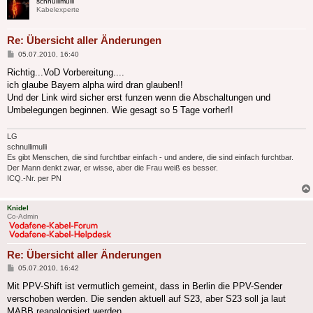
schnullimulli
Kabelexperte
Re: Übersicht aller Änderungen
Beitrag
05.07.2010, 16:40
Richtig...VoD Vorbereitung....
ich glaube Bayern alpha wird dran glauben!!
Und der Link wird sicher erst funzen wenn die Abschaltungen und
Umbelegungen beginnen. Wie gesagt so 5 Tage vorher!!
LG
schnullimulli
Es gibt Menschen, die sind furchtbar einfach - und andere, die sind einfach furchtbar.
Der Mann denkt zwar, er wisse, aber die Frau weiß es besser.
ICQ.-Nr. per PN
Knidel
Co-Admin
Re: Übersicht aller Änderungen
Beitrag
05.07.2010, 16:42
Mit PPV-Shift ist vermutlich gemeint, dass in Berlin die PPV-Sender
verschoben werden. Die senden aktuell auf S23, aber S23 soll ja laut
MABB reanalogisiert werden ...