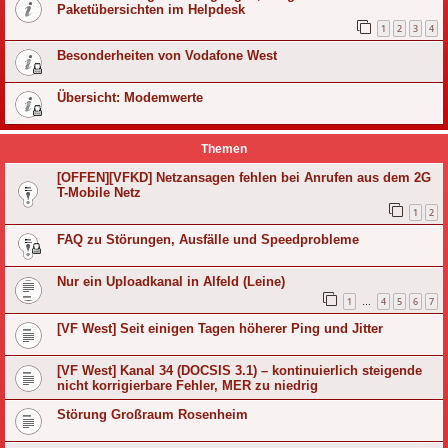
Paketübersichten im Helpdesk
1
2
3
4
Besonderheiten von Vodafone West
Übersicht: Modemwerte
Themen
[OFFEN][VFKD] Netzansagen fehlen bei Anrufen aus dem 2G
T-Mobile Netz
1
2
FAQ zu Störungen, Ausfälle und Speedprobleme
Nur ein Uploadkanal in Alfeld (Leine)
1
4
5
6
7
…
[VF West] Seit einigen Tagen höherer Ping und Jitter
[VF West] Kanal 34 (DOCSIS 3.1) – kontinuierlich steigende
nicht korrigierbare Fehler, MER zu niedrig
Störung Großraum Rosenheim