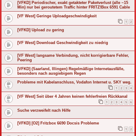
[VFKD] Periodischer, exakt getakteter Paketverlust (alle ~15
Min) nur bei geroutetem Traffic hinter FRITZ!Box 6591 Cable
[VF West] Geringe Uploadgeschwindigkeit
1
2
[VFKD] Upload zu gering
[VF West] Download Geschwindigkeit zu niedrig
[VF West] langsame Verbindung, nicht korrigierbare Fehler,
Peering
[VFKD] (Saarland, Illingen) Regelmäßige Internetausfälle,
besonders nach ausgiebigem Regen
Probleme mit Kabelanschluss, Vodafon Internet u. SKY weg.
1
2
3
4
[VF West] Seit über 4 Jahren keinen fehlerfreien Rückkanal
1
2
3
4
5
6
Suche verzweifelt nach Hilfe
[VFKD] [O2] Fritzbox 6690 Docsis Probleme
1
2