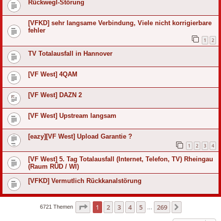
Rückwegl-Störung
[VFKD] sehr langsame Verbindung, Viele nicht korrigierbare
fehler
1
2
TV Totalausfall in Hannover
[VF West] 4QAM
[VF West] DAZN 2
[VF West] Upstream langsam
[eazy][VF West] Upload Garantie ?
1
2
3
4
[VF West] 5. Tag Totalausfall (Internet, Telefon, TV) Rheingau
(Raum RÜD / WI)
[VFKD] Vermutlich Rückkanalstörung
Seite
1
von
269
1
2
3
4
5
269
Nächste
6721 Themen
…