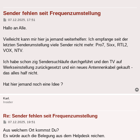
Sender fehlen seit Frequenzumstellung
Beitrag
07.12.2025, 17:51
Hallo an Alle.
Vielleicht kann mir hier ja jemand weiterhelfen: Ich empfange seit der
letzten Senderumstellung viele Sender nicht mehr: Pro7, Sixx, RTL2,
VOX, NTV.
Ich habe schon zig Sendersuchläufe durchgeführt und den TV auf
Werkseinstellung zurückgesetzt und ein neues Antennenkabel gekauft -
das alles half nicht.
Hat hier jemand noch eine Idee ?
Karl.
Insider
Re: Sender fehlen seit Frequenzumstellung
Beitrag
07.12.2025, 19:51
Aus welchem Ort kommst Du?
Es würde auch die Belegung aus dem Helpdesk reichen.