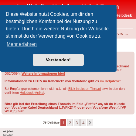
Inoffizielles Vodafone-Kabel-Forum
Diese Website nutzt Cookies, um dir den
Vodafone-Kabel-Helpdesk
bestmöglichen Komfort bei der Nutzung zu
FAQ
bieten. Durch die weitere Nutzung der Webseite
Foren-Übersicht
Fernsehen und Radio über Kabel
Kabelanschluss und Vodafone Basic TV
stimmst du der Verwendung von Cookies zu.
Sender fehlen seit Frequenzumstellung
Mehr erfahren
Forumsregeln
Forenregeln
Verstanden!
Die HD-Sender von RTL werden im Netzbereich von ehem.
Vodafone Deutschland
nur auf Smartcards des Typs
D03, D08, G02 oder G09
freigeschaltet (nicht auf
D02/D09!).
Weitere Informationen hier!
Informationen zu HDTV im Kabelnetz von Vodafone gibt es
im Helpdesk
!
Bei Empfangsproblemen lohnt sich u.U. ein
Blick in diesen Thread
bzw. in den dort
verlinkten
Helpdesk-Artikel
.
Bitte gib bei der Erstellung eines Threads im Feld „Präfix“ an, ob du Kunde
von Vodafone Kabel Deutschland („[VFKD]“) oder von Vodafone West („[VF
West]“) bist.
1
2
3
4
Nächste
39 Beiträge
nicjalein
Newbie