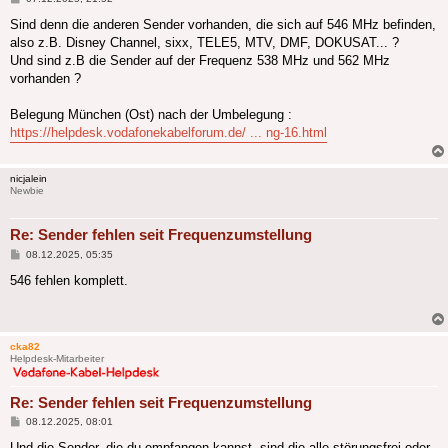
Sind denn die anderen Sender vorhanden, die sich auf 546 MHz befinden,
also z.B. Disney Channel, sixx, TELE5, MTV, DMF, DOKUSAT... ?
Und sind z.B die Sender auf der Frequenz 538 MHz und 562 MHz
vorhanden ?
Belegung München (Ost) nach der Umbelegung :
https://helpdesk.vodafonekabelforum.de/ ... ng-16.html
nicjalein
Newbie
Re: Sender fehlen seit Frequenzumstellung
Beitrag
08.12.2025, 05:35
546 fehlen komplett.
cka82
Helpdesk-Mitarbeiter
Re: Sender fehlen seit Frequenzumstellung
Beitrag
08.12.2025, 08:01
Und die Sender, die du empfangen kannst, sind die alle störungsfrei oder