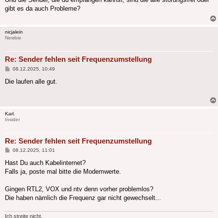
gibt es da auch Probleme?
nicjalein
Newbie
Re: Sender fehlen seit Frequenzumstellung
Beitrag
08.12.2025, 10:49
Die laufen alle gut.
Karl.
Insider
Re: Sender fehlen seit Frequenzumstellung
Beitrag
08.12.2025, 11:01
Hast Du auch Kabelinternet?
Falls ja, poste mal bitte die Modemwerte.
Gingen RTL2, VOX und ntv denn vorher problemlos?
Die haben nämlich die Frequenz gar nicht gewechselt...
Ich streite nicht.