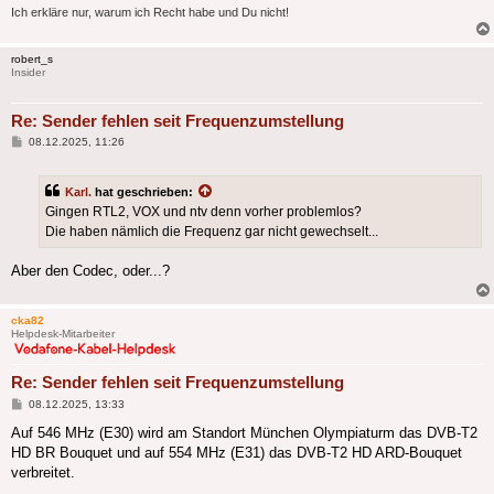
Ich erkläre nur, warum ich Recht habe und Du nicht!
robert_s
Insider
Re: Sender fehlen seit Frequenzumstellung
Beitrag
08.12.2025, 11:26
Karl.
hat geschrieben:
Gingen RTL2, VOX und ntv denn vorher problemlos?
Die haben nämlich die Frequenz gar nicht gewechselt...
Aber den Codec, oder...?
cka82
Helpdesk-Mitarbeiter
Re: Sender fehlen seit Frequenzumstellung
Beitrag
08.12.2025, 13:33
Auf 546 MHz (E30) wird am Standort München Olympiaturm das DVB-T2
HD BR Bouquet und auf 554 MHz (E31) das DVB-T2 HD ARD-Bouquet
verbreitet.