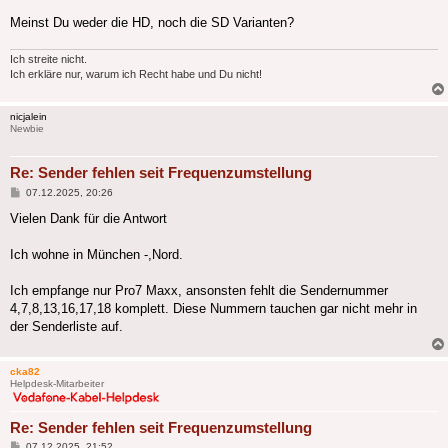
Meinst Du weder die HD, noch die SD Varianten?
Ich streite nicht.
Ich erkläre nur, warum ich Recht habe und Du nicht!
nicjalein
Newbie
Re: Sender fehlen seit Frequenzumstellung
Beitrag
07.12.2025, 20:26
Vielen Dank für die Antwort
Ich wohne in München -,Nord.
Ich empfange nur Pro7 Maxx, ansonsten fehlt die Sendernummer
4,7,8,13,16,17,18 komplett. Diese Nummern tauchen gar nicht mehr in
der Senderliste auf.
cka82
Helpdesk-Mitarbeiter
Re: Sender fehlen seit Frequenzumstellung
Beitrag
07.12.2025, 21:52