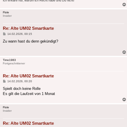
Ich erkläre nur, warum ich Recht habe und Du nicht!
Flole
Insider
Re: Alte UM02 Smartkarte
Beitrag
14.02.2026, 00:15
Zu wann hast du denn gekündigt?
Timo1983
Fortgeschrittener
Re: Alte UM02 Smartkarte
Beitrag
14.02.2026, 00:20
Spielt doch keine Rolle
Es gilt die Laufzeit von 1 Monat
Flole
Insider
Re: Alte UM02 Smartkarte