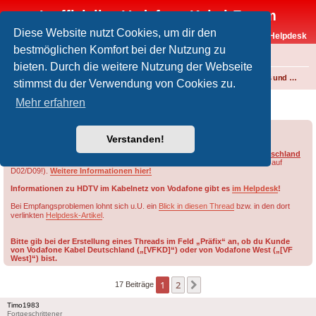
Inoffizielles Vodafone-Kabel-Forum
Diese Website nutzt Cookies, um dir den
Vodafone-Kabel-Helpdesk
bestmöglichen Komfort bei der Nutzung zu
FAQ
bieten. Durch die weitere Nutzung der Webseite
Foren-Übersicht
Fernsehen und Radio über Kabel
Kabelanschluss und Vodafone Basic TV
stimmst du der Verwendung von Cookies zu.
Alte UM02 Smartkarte
Mehr erfahren
Forumsregeln
Forenregeln
Verstanden!
Die HD-Sender von RTL werden im Netzbereich von ehem.
Vodafone Deutschland
nur auf Smartcards des Typs
D03, D08, G02 oder G09
freigeschaltet (nicht auf
D02/D09!).
Weitere Informationen hier!
Informationen zu HDTV im Kabelnetz von Vodafone gibt es
im Helpdesk
!
Bei Empfangsproblemen lohnt sich u.U. ein
Blick in diesen Thread
bzw. in den dort
verlinkten
Helpdesk-Artikel
.
Bitte gib bei der Erstellung eines Threads im Feld „Präfix“ an, ob du Kunde
von Vodafone Kabel Deutschland („[VFKD]“) oder von Vodafone West („[VF
West]“) bist.
1
2
Nächste
17 Beiträge
Timo1983
Fortgeschrittener