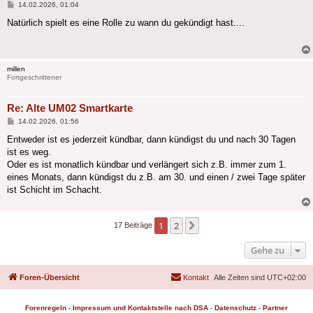
Beitrag
14.02.2026, 01:04
Natürlich spielt es eine Rolle zu wann du gekündigt hast....
millen
Fortgeschrittener
Re: Alte UM02 Smartkarte
Beitrag
14.02.2026, 01:56
Entweder ist es jederzeit kündbar, dann kündigst du und nach 30 Tagen
ist es weg.
Oder es ist monatlich kündbar und verlängert sich z.B. immer zum 1.
eines Monats, dann kündigst du z.B. am 30. und einen / zwei Tage später
ist Schicht im Schacht.
1
2
Nächste
17 Beiträge
Gehe zu
Foren-Übersicht
Kontakt
Alle Zeiten sind
UTC+02:00
Forenregeln
-
Impressum und Kontaktstelle nach DSA
-
Datenschutz
-
Partner