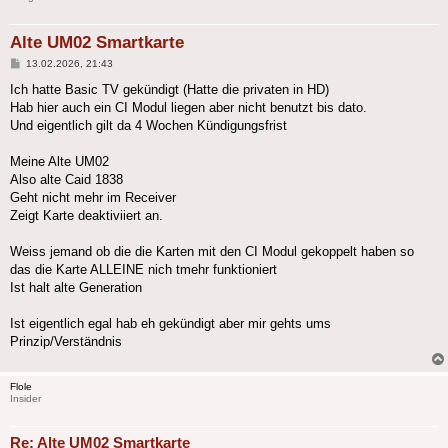
Alte UM02 Smartkarte
Beitrag
13.02.2026, 21:43
Ich hatte Basic TV gekündigt (Hatte die privaten in HD)
Hab hier auch ein CI Modul liegen aber nicht benutzt bis dato.
Und eigentlich gilt da 4 Wochen Kündigungsfrist
Meine Alte UM02
Also alte Caid 1838
Geht nicht mehr im Receiver
Zeigt Karte deaktiviiert an.
Weiss jemand ob die die Karten mit den CI Modul gekoppelt haben so
das die Karte ALLEINE nich tmehr funktioniert
Ist halt alte Generation
Ist eigentlich egal hab eh gekündigt aber mir gehts ums
Prinzip/Verständnis
Flole
Insider
Re: Alte UM02 Smartkarte