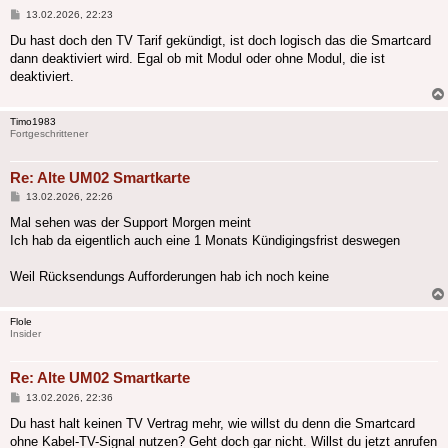
Beitrag
13.02.2026, 22:23
Du hast doch den TV Tarif gekündigt, ist doch logisch das die Smartcard
dann deaktiviert wird. Egal ob mit Modul oder ohne Modul, die ist
deaktiviert.
Timo1983
Fortgeschrittener
Re: Alte UM02 Smartkarte
Beitrag
13.02.2026, 22:26
Mal sehen was der Support Morgen meint
Ich hab da eigentlich auch eine 1 Monats Kündigingsfrist deswegen
Weil Rücksendungs Aufforderungen hab ich noch keine
Flole
Insider
Re: Alte UM02 Smartkarte
Beitrag
13.02.2026, 22:36
Du hast halt keinen TV Vertrag mehr, wie willst du denn die Smartcard
ohne Kabel-TV-Signal nutzen? Geht doch gar nicht. Willst du jetzt anrufen