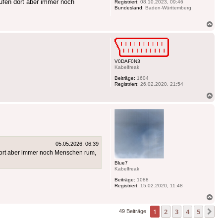
aufen dort aber immer noch
Registriert:
08.10.2023, 09:46
Bundesland:
Baden-Württemberg
Na
ob
V0DAF0N3
Kabelfreak
Beiträge:
1604
Registriert:
26.02.2020, 21:54
Na
ob
05.05.2026, 06:39
n dort aber immer noch Menschen rum,
Blue7
Kabelfreak
Beiträge:
1088
Registriert:
15.02.2020, 11:48
Na
ob
1
2
3
4
5
N
49 Beiträge