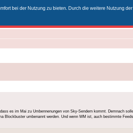
fort bei der Nutzung zu bieten. Durch die weitere Nutzung der
izielles Vodafone-Kabel-Forum
unkt für Kabelkunden von Vodafone - von Kunden für Kunden
nt, dass es im Mai zu Umbennenungen von Sky-Sendern kommt. Demnach sol
ma Blockbuster umbenannt werden. Und wenn WM ist, auch bestimmte Feeds 