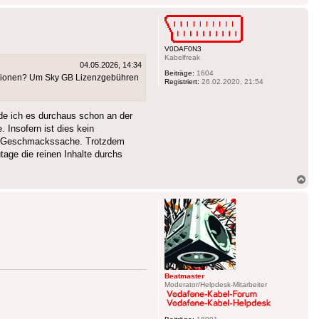
ob
V0DAF0N3
Kabelfreak
04.05.2026, 14:34
Beiträge:
1604
Aktionen? Um Sky GB Lizenzgebühren
Registriert:
26.02.2020, 21:54
de ich es durchaus schon an der
Insofern ist dies kein
und Geschmackssache. Trotzdem
tage die reinen Inhalte durchs
Na
ob
Beatmaster
Moderator/Helpdesk-Mitarbeiter