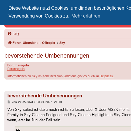
Diese Website nutzt Cookies, um dir den bestmöglichen Kom
Inoff
Verwendung von Cookies zu.
Mehr erfahren
Der Treffp
FAQ
Foren-Übersicht
Offtopic
Sky
bevorstehende Umbenennungen
Forumsregeln
Forenregeln
Informationen zu Sky im Kabelnetz von Vodafone gibt es auch im
Helpdesk
.
bevorstehende Umbenennungen
Beitrag
von
V0DAF0N3
»
28.04.2026, 21:10
Von Sky selbst ist dazu noch nichts zu lesen, aber X-User MS2K mei
Family in Sky Cinema Feelgood und Sky Cinema Highlights in Sky Cine
wenn, erst im Juni der Fall sein.