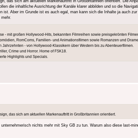
n, das sich am aktuellen Markenauftritt in Großbritannien orientiert. Die Anp
llen die inhaltliche Ausrichtung der Kanäle klarer abbilden und so die Navigat
en ist. Aber im Grunde ist es auch egal, man kann sich die Inhalte ja auch z
s mehr.
e - mit großen Hollywood-Hits, bekannten Filmreihen sowie preisgekrönten Filme
it Komödien, RomComs, Familien- und Animationsfilmen sowie Romanzen und Dram
en Jahrzehnten - von Hollywood-Klassikern über Western bis zu Abenteuerfilmen.
iller, Crime und Horror. Home of FSK18.
erte Highlights und Specials.
gn, das sich am aktuellen Markenauftritt in Großbritannien orientiert.
n unternehmerisch nichts mehr mit Sky GB zu tun. Warum also diese last-m