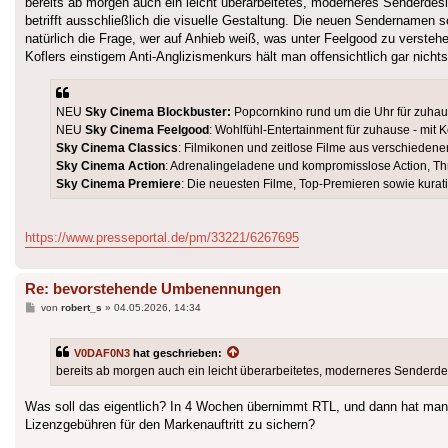
bereits ab morgen auch ein leicht überarbeitetes, moderneres Senderdesig
betrifft ausschließlich die visuelle Gestaltung. Die neuen Sendernamen so
natürlich die Frage, wer auf Anhieb weiß, was unter Feelgood zu versteh
Koflers einstigem Anti-Anglizismenkurs hält man offensichtlich gar nicht
NEU
Sky Cinema Blockbuster:
Popcornkino rund um die Uhr für zuhaus
NEU
Sky Cinema Feelgood
: Wohlfühl-Entertainment für zuhause - m
Sky Cinema Classics
: Filmikonen und zeitlose Filme aus verschieden
Sky Cinema Action
: Adrenalingeladene und kompromisslose Action, Thr
Sky Cinema Premiere
: Die neuesten Filme, Top-Premieren sowie kurati
https://www.presseportal.de/pm/33221/6267695
Re: bevorstehende Umbenennungen
Beitrag
von
robert_s
»
04.05.2026, 14:34
V0DAF0N3
hat geschrieben:
bereits ab morgen auch ein leicht überarbeitetes, moderneres Senderdesi
Was soll das eigentlich? In 4 Wochen übernimmt RTL, und dann hat ma
Lizenzgebühren für den Markenauftritt zu sichern?