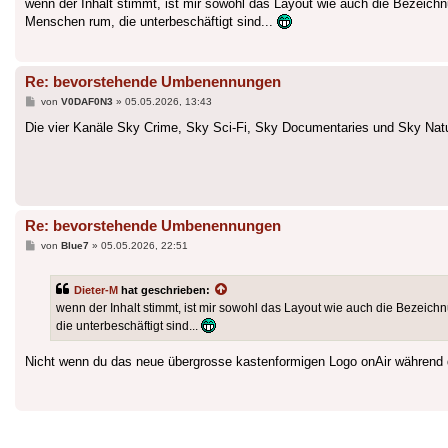
wenn der Inhalt stimmt, ist mir sowohl das Layout wie auch die Bezeichnu
Menschen rum, die unterbeschäftigt sind...
Re: bevorstehende Umbenennungen
Beitrag
von
V0DAF0N3
»
05.05.2026, 13:43
Die vier Kanäle Sky Crime, Sky Sci-Fi, Sky Documentaries und Sky Natu
Re: bevorstehende Umbenennungen
Beitrag
von
Blue7
»
05.05.2026, 22:51
Dieter-M
hat geschrieben:
wenn der Inhalt stimmt, ist mir sowohl das Layout wie auch die Bezeichn
die unterbeschäftigt sind...
Nicht wenn du das neue übergrosse kastenformigen Logo onAir während 