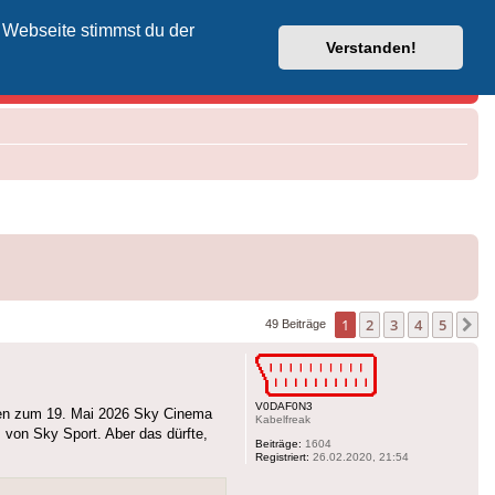
 Webseite stimmst du der
Vodafone-Kabel-Helpdesk
Verstanden!
1
2
3
4
5
N
49 Beiträge
V0DAF0N3
len zum 19. Mai 2026 Sky Cinema
Kabelfreak
von Sky Sport. Aber das dürfte,
Beiträge:
1604
Registriert:
26.02.2020, 21:54