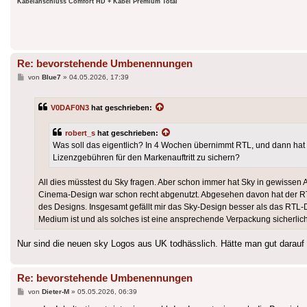
Kabelanschluss Comfort HD + Kabel Premium Total
Re: bevorstehende Umbenennungen
Beitrag
von
Blue7
»
04.05.2026, 17:39
V0DAF0N3
hat geschrieben:
robert_s
hat geschrieben:
Was soll das eigentlich? In 4 Wochen übernimmt RTL, und dann hat
Lizenzgebühren für den Markenauftritt zu sichern?
All dies müsstest du Sky fragen. Aber schon immer hat Sky in gewissen
Cinema-Design war schon recht abgenutzt. Abgesehen davon hat der RTL
des Designs. Insgesamt gefällt mir das Sky-Design besser als das RTL-
Medium ist und als solches ist eine ansprechende Verpackung sicherli
Nur sind die neuen sky Logos aus UK todhässlich. Hätte man gut darauf
Re: bevorstehende Umbenennungen
Beitrag
von
Dieter-M
»
05.05.2026, 06:39