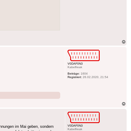
Na
ob
V0DAF0N3
Kabelfreak
Beiträge:
1604
Registriert:
26.02.2020, 21:54
Na
ob
V0DAF0N3
ennungen im Mai geben, sondern
Kabelfreak