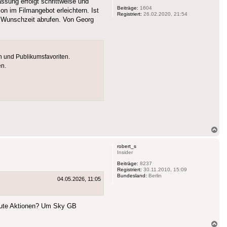
assung erfolgt schrittweise und
Beiträge:
1604
ion im Filmangebot erleichtern. Ist
Registriert:
26.02.2020, 21:54
ur Wunschzeit abrufen. Von Georg
n und Publikumsfavoriten.
en.
Na
ob
robert_s
Insider
Beiträge:
8237
Registriert:
30.11.2010, 15:09
Bundesland:
Berlin
04.05.2026, 11:05
inute Aktionen? Um Sky GB
Na