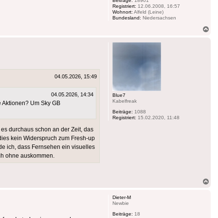
Beiträge:
18901
Registriert:
12.06.2008, 16:57
Wohnort:
Alfeld (Leine)
Bundesland:
Niedersachsen
Na
ob
04.05.2026, 15:49
04.05.2026, 14:34
Blue7
Kabelfreak
te Aktionen? Um Sky GB
Beiträge:
1088
Registriert:
15.02.2020, 11:48
 es durchaus schon an der Zeit, das
 dies kein Widerspruch zum Fresh-up
e ich, dass Fernsehen ein visuelles
auch ohne auskommen.
Na
ob
Dieter-M
Newbie
Beiträge:
18