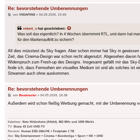
Re: bevorstehende Umbenennungen
Beitrag
von
V0DAF0N3
»
04.05.2026, 15:49
robert_s
hat geschrieben:
Was soll das eigentlich? In 4 Wochen übernimmt RTL, und dann hat ma
für den Markenauftritt zu sichern?
All dies müsstest du Sky fragen. Aber schon immer hat Sky in gewissen
Zeit, das Cinema-Design war schon recht abgenutzt. Abgesehen davon hat
Widerspruch zum Fresh-up des Designs. Insgesamt gefällt mir das Sky-
finde ich, dass Fernsehen ein visuelles Medium ist und als solches ist 
Streamen auch ohne auskommen.
Re: bevorstehende Umbenennungen
Beitrag
von
Beatmaster
»
04.05.2026, 16:38
Außerdem wird schon fleißig Werbung gemacht, mit der Umbenennung v
Kabelnetz:
Netz Hildesheim (Alfeld). 862 MHz und 1000 Mbit/s
TV:
Sharp 43 Zoll UHD-TV
Receiver:
Humax ESD-160c/VE + Festplatte 1 TB
Abo:
Sky Entertainment + Cinema + Bundesliga + Sport + HD + UHD