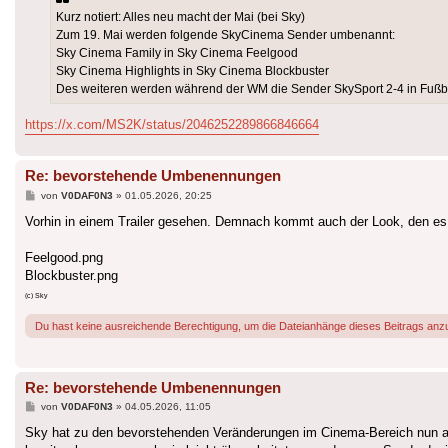
Kurz notiert: Alles neu macht der Mai (bei Sky)
Zum 19. Mai werden folgende SkyCinema Sender umbenannt:
Sky Cinema Family in Sky Cinema Feelgood
Sky Cinema Highlights in Sky Cinema Blockbuster
Des weiteren werden während der WM die Sender SkySport 2-4 in Fußb
https://x.com/MS2K/status/2046252289866846664
Re: bevorstehende Umbenennungen
Beitrag
von
V0DAF0N3
»
01.05.2026, 20:25
Vorhin in einem Trailer gesehen. Demnach kommt auch der Look, den es i
Feelgood.png
Blockbuster.png
(c) Sky
Du hast keine ausreichende Berechtigung, um die Dateianhänge dieses Beitrags anz
Re: bevorstehende Umbenennungen
Beitrag
von
V0DAF0N3
»
04.05.2026, 11:05
Sky hat zu den bevorstehenden Veränderungen im Cinema-Bereich nun a