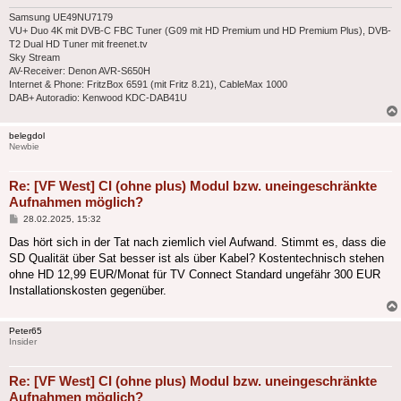
Samsung UE49NU7179
VU+ Duo 4K mit DVB-C FBC Tuner (G09 mit HD Premium und HD Premium Plus), DVB-
T2 Dual HD Tuner mit freenet.tv
Sky Stream
AV-Receiver: Denon AVR-S650H
Internet & Phone: FritzBox 6591 (mit Fritz 8.21), CableMax 1000
DAB+ Autoradio: Kenwood KDC-DAB41U
belegdol
Newbie
Re: [VF West] CI (ohne plus) Modul bzw. uneingeschränkte
Aufnahmen möglich?
Beitrag
28.02.2025, 15:32
Das hört sich in der Tat nach ziemlich viel Aufwand. Stimmt es, dass die
SD Qualität über Sat besser ist als über Kabel? Kostentechnisch stehen
ohne HD 12,99 EUR/Monat für TV Connect Standard ungefähr 300 EUR
Installationskosten gegenüber.
Peter65
Insider
Re: [VF West] CI (ohne plus) Modul bzw. uneingeschränkte
Aufnahmen möglich?