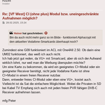
Peter65
Insider
Re: [VF West] CI (ohne plus) Modul bzw. uneingeschränkte
Aufnahmen möglich?
Beitrag
28.02.2025, 15:24
Heiner
hat geschrieben:
Bin da auch nicht mehr ganz so im Bilde - funktioniert Alphacrypt mit
den aktuellen Vodafone-Smartcards überhaupt noch?
Zumindest eine G09 funktioniert im ACL mit One4All 2.50. Ob darin eine
UM02 funktioniert, das weiß ich auch nicht.
Ich hab jetzt gut reden, da VU+ mit Smartcard, aber ob sich der Aufwand
wirklich lohnt, nur weil man die Werbung überspulen möchte?
Um eine Karte zu bekommen, da wird ein geeignetes CI+Modul oder ein
geeigneter Receiver benötigt, nicht jede Vodafone Karte ist ohne
CI+Modul in einem freien Receiver nutzbar.
Dann, entweder freies CI-Modul oder eben eine VU+, kostet auch.
Vielleicht ist da Sat die einfachere Möglichkeit. Wobei die Privaten in SD
bei Kabel TV Empfang sich auch mit jeden freien PVR fähigen DVB-C
Receiver aufnehmen lassen.
mfg Peter