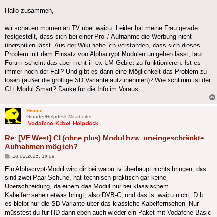
Hallo zusammen,
wir schauen momentan TV über waipu. Leider hat meine Frau gerade
festgestellt, dass sich bei einer Pro 7 Aufnahme die Werbung nicht
überspülen lässt. Aus der Wiki habe ich verstanden, dass sich dieses
Problem mit dem Einsatz von Alphacrypt Modulen umgehen lässt, laut
Forum scheint das aber nicht in ex-UM Gebiet zu funktionieren. Ist es
immer noch der Fall? Und gibt es dann eine Möglichkeit das Problem zu
lösen (außer die grottige SD Variante aufzunehmen)? Wie schlimm ist der
CI+ Modul Smart? Danke für die Info im Voraus.
Heiner
Gründer/Helpdesk-Mitarbeiter
Re: [VF West] CI (ohne plus) Modul bzw. uneingeschränkte
Aufnahmen möglich?
Beitrag
28.02.2025, 10:09
Ein Alphacrypt-Modul wird dir bei waipu.tv überhaupt nichts bringen, das
sind zwei Paar Schuhe, hat technisch praktisch gar keine
Überschneidung, da einem das Modul nur bei klassischem
Kabelfernsehen etwas bringt, also DVB-C, und das ist waipu nicht. D.h.
es bleibt nur die SD-Variante über das klassiche Kabelfernsehen. Nur
müsstest du für HD dann eben auch wieder ein Paket mit Vodafone Basic