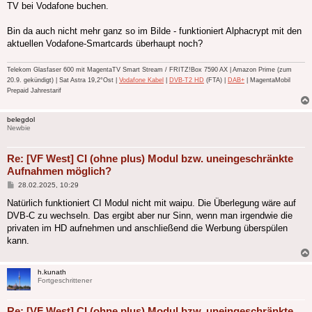
TV bei Vodafone buchen.
Bin da auch nicht mehr ganz so im Bilde - funktioniert Alphacrypt mit den
aktuellen Vodafone-Smartcards überhaupt noch?
Telekom Glasfaser 600 mit MagentaTV Smart Stream / FRITZ!Box 7590 AX | Amazon Prime (zum
20.9. gekündigt) | Sat Astra 19,2°Ost |
Vodafone Kabel
|
DVB-T2 HD
(FTA) |
DAB+
| MagentaMobil
Prepaid Jahrestarif
belegdol
Newbie
Re: [VF West] CI (ohne plus) Modul bzw. uneingeschränkte
Aufnahmen möglich?
Beitrag
28.02.2025, 10:29
Natürlich funktioniert CI Modul nicht mit waipu. Die Überlegung wäre auf
DVB-C zu wechseln. Das ergibt aber nur Sinn, wenn man irgendwie die
privaten im HD aufnehmen und anschließend die Werbung überspülen
kann.
h.kunath
Fortgeschrittener
Re: [VF West] CI (ohne plus) Modul bzw. uneingeschränkte