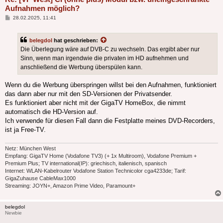
Aufnahmen möglich?
Beitrag
28.02.2025, 11:41
belegdol
hat geschrieben:
Die Überlegung wäre auf DVB-C zu wechseln. Das ergibt aber nur
Sinn, wenn man irgendwie die privaten im HD aufnehmen und
anschließend die Werbung überspülen kann.
Wenn du die Werbung überspringen willst bei den Aufnahmen, funktioniert
das dann aber nur mit den SD-Versionen der Privatsender.
Es funktioniert aber nicht mit der GigaTV HomeBox, die nimmt
automatisch die HD-Version auf.
Ich verwende für diesen Fall dann die Festplatte meines DVD-Recorders,
ist ja Free-TV.
Netz: München West
Empfang: GigaTV Home (Vodafone TV3) (+ 1x Multiroom), Vodafone Premium +
Premium Plus; TV international(IP): griechisch, italienisch, spanisch
Internet: WLAN-Kabelrouter Vodafone Station Technicolor cga4233de; Tarif:
GigaZuhause CableMax1000
Streaming: JOYN+, Amazon Prime Video, Paramount+
belegdol
Newbie