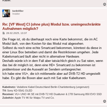
Kabel.
berlin69er
Insider
Re: [VF West] CI (ohne plus) Modul bzw. uneingeschränkte
Aufnahmen möglich?
Beitrag
28.02.2025, 13:37
Die Frage ist, ob du überhaupt noch eine Karte bekommst, die im AC
Modul läuft, von den Kosten für das Modul mal abgesehen.
Solltest du noch eine echte Smartcard bekommen, könntest du diese in
einer Linux Box betreiben und damit die Restriktionen umgehen. Jede
Kabelsmartcard läuft aber nicht in alternativer Hardware.
Deshalb würde ich in dem Fall aber tatsächlich gleich zu Sat raten, wenn
das bei dir möglich ist, denn eine HD+ Smartcard zu bekommen ist
problemloser und die Auswahl an Sendern umfangreicher.
Ich habe eine VU+, die ich mittlerweile aber auf DVB-T2 HD umgestellt
habe. Es gibt die Boxen aber auch mit Sat oder Kabeltunern.
Kabelnetz:
Vodafone Kabel Deutschland Berlin-Charlottenburg (ungenutzt)
TV:
Sony KD-55A1 OLED
Receiver:
VU+ UNO 4K SE mit DVB-T2 HD Dualtuner & 1TB Samsung 850 EVO SSD
Zubehör:
Apple TV 4K für Waipu TV und Co.