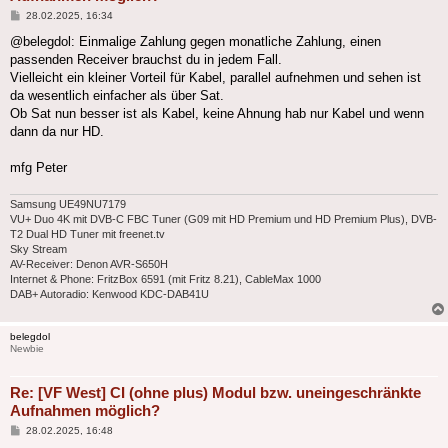
Beitrag
28.02.2025, 16:34
@belegdol: Einmalige Zahlung gegen monatliche Zahlung, einen
passenden Receiver brauchst du in jedem Fall.
Vielleicht ein kleiner Vorteil für Kabel, parallel aufnehmen und sehen ist
da wesentlich einfacher als über Sat.
Ob Sat nun besser ist als Kabel, keine Ahnung hab nur Kabel und wenn
dann da nur HD.
mfg Peter
Samsung UE49NU7179
VU+ Duo 4K mit DVB-C FBC Tuner (G09 mit HD Premium und HD Premium Plus), DVB-
T2 Dual HD Tuner mit freenet.tv
Sky Stream
AV-Receiver: Denon AVR-S650H
Internet & Phone: FritzBox 6591 (mit Fritz 8.21), CableMax 1000
DAB+ Autoradio: Kenwood KDC-DAB41U
belegdol
Newbie
Re: [VF West] CI (ohne plus) Modul bzw. uneingeschränkte
Aufnahmen möglich?
Beitrag
28.02.2025, 16:48