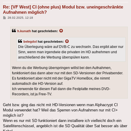
Re: [VF West] CI (ohne plus) Modul bzw. uneingeschränkte
Aufnahmen möglich?
Beitrag
28.02.2025, 12:18
h.kunath
hat geschrieben:
belegdol
hat geschrieben:
Die Überlegung wäre auf DVB-C zu wechseln. Das ergibt aber nur
Sinn, wenn man irgendwie die privaten im HD aufnehmen und
anschließend die Werbung überspülen kann.
Wenn du die Werbung überspringen willst bei den Aufnahmen,
funktioniert das dann aber nur mit den SD-Versionen der Privatsender.
Es funktioniert aber nicht mit der GigaTV HomeBox, die nimmt
automatisch die HD-Version auf.
Ich verwende für diesen Fall dann die Festplatte meines DVD-
Recorders, ist ja Free-TV.
Geht bzw. ging das nicht mit HD-Versionen wenn man Alphacrypt CI
Modul verwendet hat? Weil das Sperren von Aufnahmen nur mit CI+
möglich ist?
Wenn es nur mit SD funktioniert dann installiere ich vielleicht doch ein
Satellitenschüssel, angeblich ist die SD Qualität über Sat besser als über