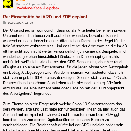
Heiner
Gründer/Helpdesk-Mitarbeiter
Re: Einschnitte bei ARD und ZDF geplant
Beitrag
19.09.2024, 16:08
Der Unterschied ist womöglich, dass du als Mitarbeiter bei einem privaten
Unternehmen dich tendenziell auch eher woanders bewerben kannst,
während du nach Jahrzehnten im öffentlichen Dienst in der Regel für die
freie Wirtschaft verbrannt bist. Und das ist bei der Arbeitsweise die im öD
oft herrscht auch nicht weiter verwunderlich (ich kenne da Beispiele, mich
wundert so gesehen hinsichtlich Bürokratie in D überhaupt gar nichts
mehr). Ich weiß nicht wie das bei den ÖRR-Sendern ist, aber hier (auch
öD) gibt es so eine Art Betriebsrente, für die jeden Monat vom Nettogehalt
ein Betrag X abgezogen wird. Würde in meinem Fall bedeuten dass ich
statt von ungefähr 63% meines derzeitigen Gehalts statt von ca. 42% als
Rentner überleben könnte (von Leben redet hier noch keiner). Vielfach
wird sowas wie eine Betriebsrente oder Pension mit der "Fürsorgepflicht
des Arbeitgebers" begründet.
Zum Thema an sich: Frage mich welche 5 von 10 Spartensendern das
sein werden. arte und 3sat halte ich für gesichert linear, da hier auch das
Ausland mit im Spiel ist. Ich weiß nicht, inwiefern man beim ZDF ggf.
bereit ist sich von seinen Digitalkanälen im linearen Bereich zu
verabschieden. Die Bereitschaft dürfte bei der ARD ungleich höher sein.
Ich glaube auch nicht dass das soviel Etat ausmacht weil da eh nur