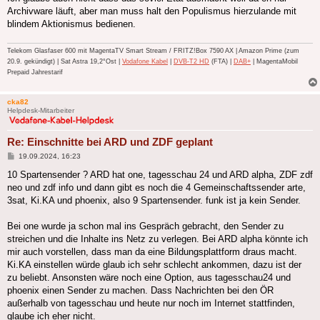
Archivware läuft, aber man muss halt den Populismus hierzulande mit
blindem Aktionismus bedienen.
Telekom Glasfaser 600 mit MagentaTV Smart Stream / FRITZ!Box 7590 AX | Amazon Prime (zum
20.9. gekündigt) | Sat Astra 19,2°Ost |
Vodafone Kabel
|
DVB-T2 HD
(FTA) |
DAB+
| MagentaMobil
Prepaid Jahrestarif
cka82
Helpdesk-Mitarbeiter
Re: Einschnitte bei ARD und ZDF geplant
Beitrag
19.09.2024, 16:23
10 Spartensender ? ARD hat one, tagesschau 24 und ARD alpha, ZDF zdf
neo und zdf info und dann gibt es noch die 4 Gemeinschaftssender arte,
3sat, Ki.KA und phoenix, also 9 Spartensender. funk ist ja kein Sender.
Bei one wurde ja schon mal ins Gespräch gebracht, den Sender zu
streichen und die Inhalte ins Netz zu verlegen. Bei ARD alpha könnte ich
mir auch vorstellen, dass man da eine Bildungsplattform draus macht.
Ki.KA einstellen würde glaub ich sehr schlecht ankommen, dazu ist der
zu beliebt. Ansonsten wäre noch eine Option, aus tagesschau24 und
phoenix einen Sender zu machen. Dass Nachrichten bei den ÖR
außerhalb von tagesschau und heute nur noch im Internet stattfinden,
glaube ich eher nicht.