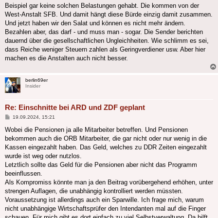
Beispiel gar keine solchen Belastungen gehabt. Die kommen von der
West-Anstalt SFB. Und damit hängt diese Bürde einzig damit zusammen.
Und jetzt haben wir den Salat und können es nicht mehr ändern.
Bezahlen aber, das darf - und muss man - sogar. Die Sender berichten
dauernd über die gesellschaftlichen Ungleichheiten. Wie schlimm es sei,
dass Reiche weniger Steuern zahlen als Geringverdiener usw. Aber hier
machen es die Anstalten auch nicht besser.
berlin69er
Insider
Re: Einschnitte bei ARD und ZDF geplant
Beitrag
19.09.2024, 15:21
Wobei die Pensionen ja alle Mitarbeiter betreffen. Und Pensionen
bekommen auch die ORB Mitarbeiter, die gar nicht oder nur wenig in die
Kassen eingezahlt haben. Das Geld, welches zu DDR Zeiten eingezahlt
wurde ist weg oder nutzlos.
Letztlich sollte das Geld für die Pensionen aber nicht das Programm
beeinflussen.
Als Kompromiss könnte man ja den Beitrag vorübergehend erhöhen, unter
strengen Auflagen, die unabhängig kontrolliert werden müssten.
Voraussetzung ist allerdings auch ein Sparwille. Ich frage mich, warum
nicht unabhängige Wirtschaftsprüfer den Intendanten mal auf die Finger
schauen. Für mich gibt es dort einfach zu viel Selbstverwaltung. Da hilft