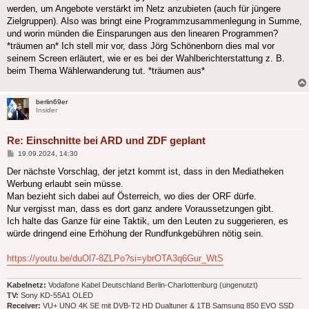
werden, um Angebote verstärkt im Netz anzubieten (auch für jüngere
Zielgruppen). Also was bringt eine Programmzusammenlegung in Summe,
und worin münden die Einsparungen aus den linearen Programmen?
*träumen an* Ich stell mir vor, dass Jörg Schönenborn dies mal vor
seinem Screen erläutert, wie er es bei der Wahlberichterstattung z. B.
beim Thema Wählerwanderung tut. *träumen aus*
berlin69er
Insider
Re: Einschnitte bei ARD und ZDF geplant
Beitrag
19.09.2024, 14:30
Der nächste Vorschlag, der jetzt kommt ist, dass in den Mediatheken
Werbung erlaubt sein müsse.
Man bezieht sich dabei auf Österreich, wo dies der ORF dürfe.
Nur vergisst man, dass es dort ganz andere Voraussetzungen gibt.
Ich halte das Ganze für eine Taktik, um den Leuten zu suggerieren, es
würde dringend eine Erhöhung der Rundfunkgebühren nötig sein.
https://youtu.be/duOl7-8ZLPo?si=ybrOTA3q6Gur_WtS
Kabelnetz:
Vodafone Kabel Deutschland Berlin-Charlottenburg (ungenutzt)
TV:
Sony KD-55A1 OLED
Receiver:
VU+ UNO 4K SE mit DVB-T2 HD Dualtuner & 1TB Samsung 850 EVO SSD