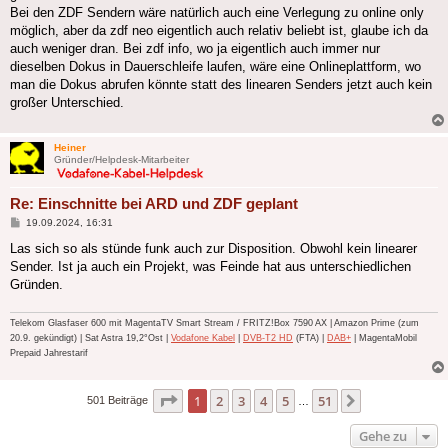
Bei den ZDF Sendern wäre natürlich auch eine Verlegung zu online only
möglich, aber da zdf neo eigentlich auch relativ beliebt ist, glaube ich da
auch weniger dran. Bei zdf info, wo ja eigentlich auch immer nur
dieselben Dokus in Dauerschleife laufen, wäre eine Onlineplattform, wo
man die Dokus abrufen könnte statt des linearen Senders jetzt auch kein
großer Unterschied.
Heiner
Gründer/Helpdesk-Mitarbeiter
Re: Einschnitte bei ARD und ZDF geplant
Beitrag
19.09.2024, 16:31
Las sich so als stünde funk auch zur Disposition. Obwohl kein linearer
Sender. Ist ja auch ein Projekt, was Feinde hat aus unterschiedlichen
Gründen.
Telekom Glasfaser 600 mit MagentaTV Smart Stream / FRITZ!Box 7590 AX | Amazon Prime (zum
20.9. gekündigt) | Sat Astra 19,2°Ost |
Vodafone Kabel
|
DVB-T2 HD
(FTA) |
DAB+
| MagentaMobil
Prepaid Jahrestarif
Seite
1
von
51
1
2
3
4
5
51
Nächste
501 Beiträge
…
Gehe zu