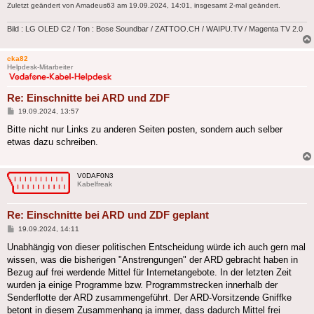
Zuletzt geändert von
Amadeus63
am 19.09.2024, 14:01, insgesamt 2-mal geändert.
Bild : LG OLED C2 / Ton : Bose Soundbar / ZATTOO.CH / WAIPU.TV / Magenta TV 2.0
cka82
Helpdesk-Mitarbeiter
Re: Einschnitte bei ARD und ZDF
Beitrag
19.09.2024, 13:57
Bitte nicht nur Links zu anderen Seiten posten, sondern auch selber
etwas dazu schreiben.
V0DAF0N3
Kabelfreak
Re: Einschnitte bei ARD und ZDF geplant
Beitrag
19.09.2024, 14:11
Unabhängig von dieser politischen Entscheidung würde ich auch gern mal
wissen, was die bisherigen "Anstrengungen" der ARD gebracht haben in
Bezug auf frei werdende Mittel für Internetangebote. In der letzten Zeit
wurden ja einige Programme bzw. Programmstrecken innerhalb der
Senderflotte der ARD zusammengeführt. Der ARD-Vorsitzende Gniffke
betont in diesem Zusammenhang ja immer, dass dadurch Mittel frei