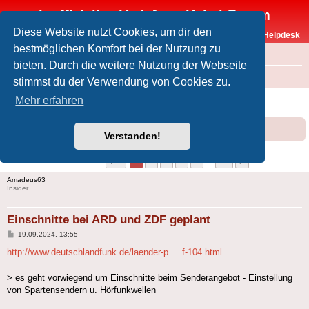
Inoffizielles Vodafone-Kabel-Forum
Diese Website nutzt Cookies, um dir den
Vodafone-Kabel-Helpdesk
bestmöglichen Komfort bei der Nutzung zu
FAQ
bieten. Durch die weitere Nutzung der Webseite
Foren-Übersicht
Offtopic
Medien
stimmst du der Verwendung von Cookies zu.
Einschnitte bei ARD und ZDF geplant
Mehr erfahren
Forumsregeln
Forenregeln
Verstanden!
Seite
1
von
51
1
2
3
4
5
51
Nächste
501 Beiträge
…
Amadeus63
Insider
Einschnitte bei ARD und ZDF geplant
Beitrag
19.09.2024, 13:55
http://www.deutschlandfunk.de/laender-p ... f-104.html
> es geht vorwiegend um Einschnitte beim Senderangebot - Einstellung
von Spartensendern u. Hörfunkwellen