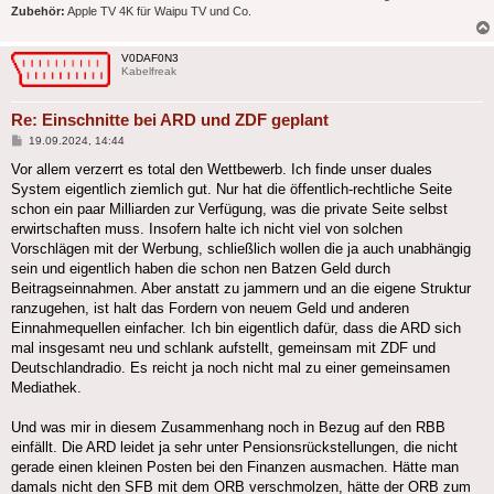
Zubehör:
Apple TV 4K für Waipu TV und Co.
V0DAF0N3
Kabelfreak
Re: Einschnitte bei ARD und ZDF geplant
Beitrag
19.09.2024, 14:44
Vor allem verzerrt es total den Wettbewerb. Ich finde unser duales
System eigentlich ziemlich gut. Nur hat die öffentlich-rechtliche Seite
schon ein paar Milliarden zur Verfügung, was die private Seite selbst
erwirtschaften muss. Insofern halte ich nicht viel von solchen
Vorschlägen mit der Werbung, schließlich wollen die ja auch unabhängig
sein und eigentlich haben die schon nen Batzen Geld durch
Beitragseinnahmen. Aber anstatt zu jammern und an die eigene Struktur
ranzugehen, ist halt das Fordern von neuem Geld und anderen
Einnahmequellen einfacher. Ich bin eigentlich dafür, dass die ARD sich
mal insgesamt neu und schlank aufstellt, gemeinsam mit ZDF und
Deutschlandradio. Es reicht ja noch nicht mal zu einer gemeinsamen
Mediathek.
Und was mir in diesem Zusammenhang noch in Bezug auf den RBB
einfällt. Die ARD leidet ja sehr unter Pensionsrückstellungen, die nicht
gerade einen kleinen Posten bei den Finanzen ausmachen. Hätte man
damals nicht den SFB mit dem ORB verschmolzen, hätte der ORB zum