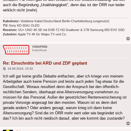
auch die Begründung „Unabhängigkeit“, denn das ist der ÖRR nun leider
wirklich nicht (mehr).
Kabelnetz:
Vodafone Kabel Deutschland Berlin-Charlottenburg (ungenutzt)
TV:
Sony KD-55A1 OLED
Receiver:
VU+ UNO 4K SE mit DVB-T2 HD Dualtuner & 1TB Samsung 850 EVO SSD
Zubehör:
Apple TV 4K für Waipu TV und Co.
V0DAF0N3
Kabelfreak
Re: Einschnitte bei ARD und ZDF geplant
Beitrag
19.09.2024, 15:32
Ich will gar keine große Debatte entfachen, aber ich kriege von meinem
Arbeitgeber auch keine Pension und leiste auch jeden Tag etwas für die
Gesellschaft. Woraus resultiert denn der Anspruch bei den öffentlich-
rechtlichen Sendern, überhaupt eine Altersversorgung vornehmen zu
müssen für das Personal. Außer der gesetzlichen Rentenversicherung ist
private Vorsorge angesagt bei den meisten. Warum ist es denn dort
gerade anders? Oder anders gesagt, warum krieg ich dann keine
Altersversorgung? Sind die im ÖRR mehr wert oder wie begründet sich
das? Ich bin auch nicht neidisch darauf, aber wie kommt das zustande?