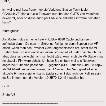
Hallo,
ich wollte mal kurz fragen, ob die Vodafone Station Technicolor
CGA6444VF eine aktuelle Firmware nur über das CMTS von Vodafone
bekommt, oder ob diese auch per LAN eine aktuelle Firmware beziehen
kann?
Hintergrund:
Als Router nutze ich eine freie Fritz!Box 6690 Cable und bin sehr
zufrieden damit. Da man im Störungs-Fall ja nur dann Support von VF
erhält, wenn man das Provider-Gerät angeschlossen hat, steht die VF
Station hier rum und wartet auf einen Störungs-Fall. Jetzt dachte ich mir
aber, dass es vielleicht nicht schlecht wäre, wenn sich die VF Station mal
ne aktuelle Firmware abholt. Ich habe Sie einfach mal ans Netzwerk
angesteckt, ihr eine passende IP gegeben (DHCP auf aus) und Sie bspw.
als WLAN-AP mitlaufen lassen, damit Sie sich bei Verfügbarkeit eine
aktuelle Firmware ziehen kann. Leider scheint das nicht der Fall zu sein,
da Sie immer noch die Version 19.3B70-1.2.49 installiert hat.
Gruß
StefanV3
=======================================