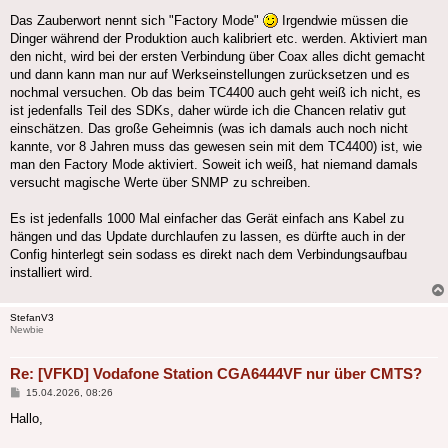
Das Zauberwort nennt sich "Factory Mode"
Irgendwie müssen die
Dinger während der Produktion auch kalibriert etc. werden. Aktiviert man
den nicht, wird bei der ersten Verbindung über Coax alles dicht gemacht
und dann kann man nur auf Werkseinstellungen zurücksetzen und es
nochmal versuchen. Ob das beim TC4400 auch geht weiß ich nicht, es
ist jedenfalls Teil des SDKs, daher würde ich die Chancen relativ gut
einschätzen. Das große Geheimnis (was ich damals auch noch nicht
kannte, vor 8 Jahren muss das gewesen sein mit dem TC4400) ist, wie
man den Factory Mode aktiviert. Soweit ich weiß, hat niemand damals
versucht magische Werte über SNMP zu schreiben.
Es ist jedenfalls 1000 Mal einfacher das Gerät einfach ans Kabel zu
hängen und das Update durchlaufen zu lassen, es dürfte auch in der
Config hinterlegt sein sodass es direkt nach dem Verbindungsaufbau
installiert wird.
StefanV3
Newbie
Re: [VFKD] Vodafone Station CGA6444VF nur über CMTS?
Beitrag
15.04.2026, 08:26
Hallo,