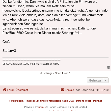
Danke für die Info. Dann wird sich die VF-Station die Firmware erst
ziehen müssen, wenn Sie mal am Netz sein muss...
Irgendwelche Bocksprünge unternehme ich da jetzt nicht. Allgemein finde
ich es (wie viele andere) doof, dass da alles verriegelt und verrammelt
wird. Aber ich weiß, dass das Koax-Netz ja recht sensibel bei
irgednwelchen Störungen ist.
Es ist eben so wie es ist, da kann man nix machen. Dafür tut die
Fritz!Box 6690 Gable ihren Dienst relativ Störungsfrei...
Gruß
StefanV3
=======================================
VFKD CableMax 1000 mit Fritz!(Kauf)Box 6690
6 Beiträge • Seite
1
von
1
Gehe zu
Foren-Übersicht
Kontakt
Alle Zeiten sind
UTC+02:00
Forenregeln
-
Impressum und Kontaktstelle nach DSA
-
Datenschutz
-
Partner
Powered by
phpBB
® Forum Software © phpBB Limited