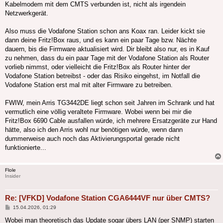
Kabelmodem mit dem CMTS verbunden ist, nicht als irgendein
Netzwerkgerät.
Also muss die Vodafone Station schon ans Koax ran. Leider kickt sie
dann deine Fritz!Box raus, und es kann ein paar Tage bzw. Nächte
dauern, bis die Firmware aktualisiert wird. Dir bleibt also nur, es in Kauf
zu nehmen, dass du ein paar Tage mit der Vodafone Station als Router
vorlieb nimmst, oder vielleicht die Fritz!Box als Router hinter der
Vodafone Station betreibst - oder das Risiko eingehst, im Notfall die
Vodafone Station erst mal mit alter Firmware zu betreiben.
FWIW, mein Arris TG3442DE liegt schon seit Jahren im Schrank und hat
vermutlich eine völlig veraltete Firmware. Wobei wenn bei mir die
Fritz!Box 6690 Cable ausfallen würde, ich mehrere Ersatzgeräte zur Hand
hätte, also ich den Arris wohl nur benötigen würde, wenn dann
dummerweise auch noch das Aktivierungsportal gerade nicht
funktionierte...
Flole
Insider
Re: [VFKD] Vodafone Station CGA6444VF nur über CMTS?
Beitrag
15.04.2026, 01:29
Wobei man theoretisch das Update sogar übers LAN (per SNMP) starten