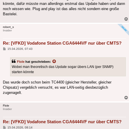
könnte, dafür müsste man allerdings erstmal das Update haben und dann
noch wissen wie. Plug and play ist das alles nicht sondern eine große
Bastelei.
robert_s
Insider
Re: [VFKD] Vodafone Station CGA6444VF nur über CMTS?
Beitrag
15.04.2026, 07:43
Flole
hat geschrieben:
Wobei man theoretisch das Update sogar übers LAN (per SNMP)
starten könnte
Das wurde doch schon beim TC4400 (gleicher Hersteller, gleicher
Chipsatz) vergeblich versucht, es war LAN-seitig diesbezüglich
zugenagelt.
Flole
Insider
Re: [VFKD] Vodafone Station CGA6444VF nur über CMTS?
Beitrag
15.04.2026, 08:14