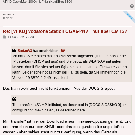
VFKD CableMax 1000 mit Fritz!(Kauf)Box 6690
robert_s
Insider
Re: [VFKD] Vodafone Station CGA6444VF nur über CMTS?
Beitrag
14.04.2026, 22:38
StefanV3
hat geschrieben:
Ich habe Sie einfach mal ans Netzwerk angesteckt, ihr eine passende
IP gegeben (DHCP auf aus) und Sie bspw. als WLAN-AP mitlaufen
lassen, damit Sie sich bei Verfügbarkeit eine aktuelle Firmware ziehen
kann. Leider scheint das nicht der Fall zu sein, da Sie immer noch die
Version 19.3B70-1.2.49 installiert hat.
Das kann wohl auch nicht funktionieren. Aus der DOCSIS-Spec:
The transfer is SNMP-initiated, as described in [DOCSIS OSSIv3.0], or
configuration file-initiated, as described here.
Mit "transfer" ist hier der Download eines Firmware-Updates gemeint. Und
der kann eben nur über SNMP oder das configuration file angestoßen
werden - aber beides steht nur zur Verfügung, wenn das Gerät als