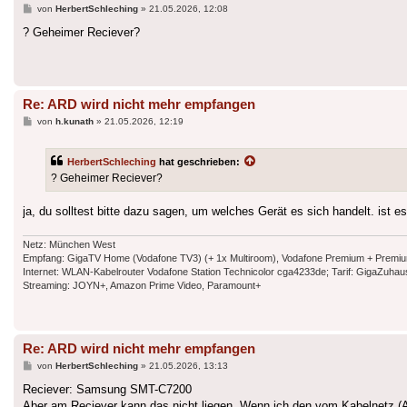
Beitrag
von
HerbertSchleching
»
21.05.2026, 12:08
? Geheimer Reciever?
Re: ARD wird nicht mehr empfangen
Beitrag
von
h.kunath
»
21.05.2026, 12:19
HerbertSchleching
hat geschrieben:
? Geheimer Reciever?
ja, du solltest bitte dazu sagen, um welches Gerät es sich handelt. ist 
Netz: München West
Empfang: GigaTV Home (Vodafone TV3) (+ 1x Multiroom), Vodafone Premium + Premium Plu
Internet: WLAN-Kabelrouter Vodafone Station Technicolor cga4233de; Tarif: GigaZuh
Streaming: JOYN+, Amazon Prime Video, Paramount+
Re: ARD wird nicht mehr empfangen
Beitrag
von
HerbertSchleching
»
21.05.2026, 13:13
Reciever: Samsung SMT-C7200
Aber am Reciever kann das nicht liegen. Wenn ich den vom Kabelnetz (A