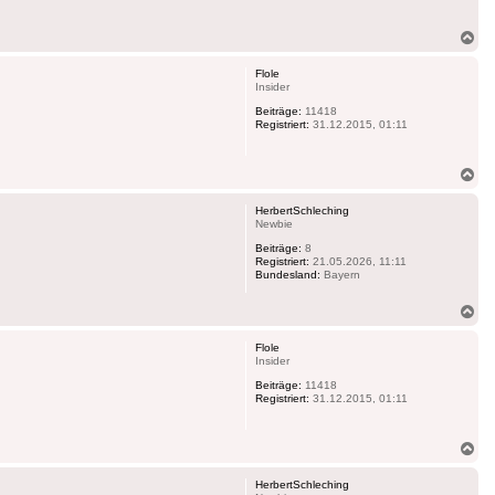
Na
ob
Flole
Insider
Beiträge:
11418
Registriert:
31.12.2015, 01:11
Na
ob
HerbertSchleching
Newbie
Beiträge:
8
Registriert:
21.05.2026, 11:11
Bundesland:
Bayern
Na
ob
Flole
Insider
Beiträge:
11418
Registriert:
31.12.2015, 01:11
Na
ob
HerbertSchleching