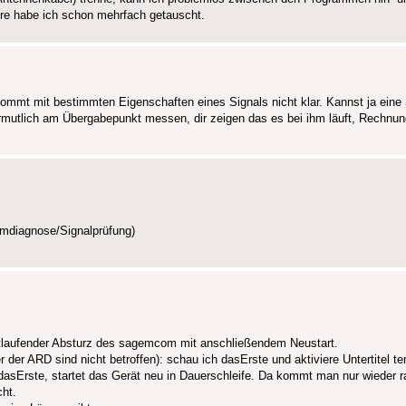
re habe ich schon mehrfach getauscht.
 kommt mit bestimmten Eigenschaften eines Signals nicht klar. Kannst ja eine
 vermutlich am Übergabepunkt messen, dir zeigen das es bei ihm läuft, Rechnun
emdiagnose/Signalprüfung)
rtlaufender Absturz des sagemcom mit anschließendem Neustart.
 der ARD sind nicht betroffen): schau ich dasErste und aktiviere Untertitel t
f dasErste, startet das Gerät neu in Dauerschleife. Da kommt man nur wieder 
ht.