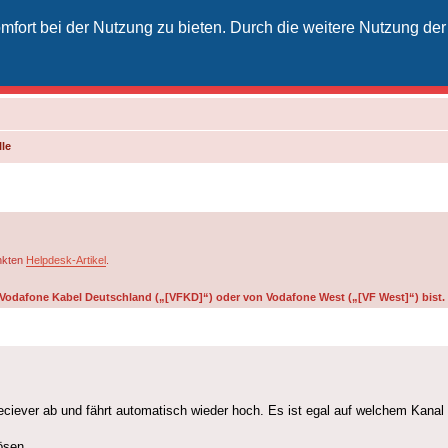
fort bei der Nutzung zu bieten. Durch die weitere Nutzung der
izielles Vodafone-Kabel-Forum
unkt für Kabelkunden von Vodafone - von Kunden für Kunden
le
inkten
Helpdesk-Artikel
.
on Vodafone Kabel Deutschland („[VFKD]“) oder von Vodafone West („[VF West]“) bist.
iever ab und fährt automatisch wieder hoch. Es ist egal auf welchem Kanal i
ösen.