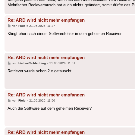
Mehrfacher Recievertausch hat auch nichts geändert, somit dürfte das Pr
Re: ARD wird nicht mehr empfangen
Beitrag
von
Flole
»
21.05.2026, 11:27
Klingt eher nach einem Softwarefehler in dem geheimen Receiver.
Re: ARD wird nicht mehr empfangen
Beitrag
von
HerbertSchleching
»
21.05.2026, 11:31
Retriever wurde schon 2 x getauscht!
Re: ARD wird nicht mehr empfangen
Beitrag
von
Flole
»
21.05.2026, 11:50
Auch die Software auf dem geheimen Receiver?
Re: ARD wird nicht mehr empfangen