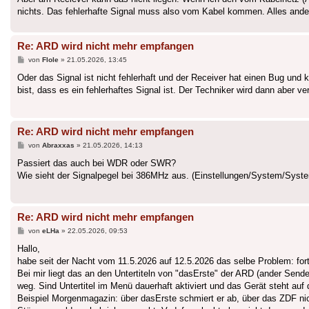
nichts. Das fehlerhafte Signal muss also vom Kabel kommen. Alles ande
Re: ARD wird nicht mehr empfangen
Beitrag
von
Flole
»
21.05.2026, 13:45
Oder das Signal ist nicht fehlerhaft und der Receiver hat einen Bug und
bist, dass es ein fehlerhaftes Signal ist. Der Techniker wird dann aber
Re: ARD wird nicht mehr empfangen
Beitrag
von
Abraxxas
»
21.05.2026, 14:13
Passiert das auch bei WDR oder SWR?
Wie sieht der Signalpegel bei 386MHz aus. (Einstellungen/System/Syst
Re: ARD wird nicht mehr empfangen
Beitrag
von
eLHa
»
22.05.2026, 09:53
Hallo,
habe seit der Nacht vom 11.5.2026 auf 12.5.2026 das selbe Problem: fo
Bei mir liegt das an den Untertiteln von "dasErste" der ARD (ander Sender
weg. Sind Untertitel im Menü dauerhaft aktiviert und das Gerät steht au
Beispiel Morgenmagazin: über dasErste schmiert er ab, über das ZDF nic