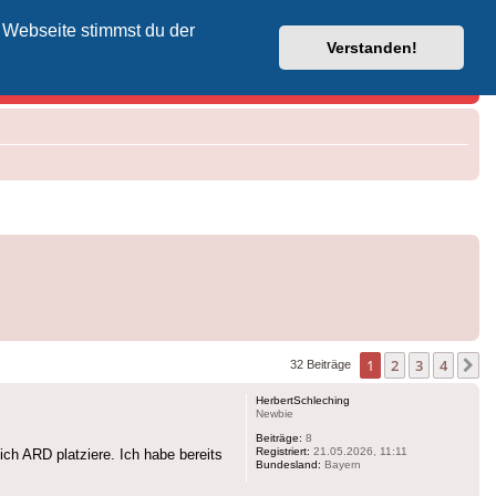
 Webseite stimmst du der
Vodafone-Kabel-Helpdesk
Verstanden!
1
2
3
4
N
32 Beiträge
HerbertSchleching
Newbie
Beiträge:
8
Registriert:
21.05.2026, 11:11
ch ARD platziere. Ich habe bereits
Bundesland:
Bayern