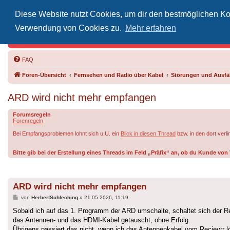
Diese Website nutzt Cookies, um dir den bestmöglichen Kom
Inoff
Verwendung von Cookies zu.
Mehr erfahren
Der Treffp
FAQ
Foren-Übersicht
Fernsehen und Radio über Kabel
Störungen und Ausfäl
ARD wird nicht mehr empfangen
Forumsregeln
Forenregeln
Bei Empfangsproblemen lohnt sich u.U. ein
Blick in diesen Thread
bzw. in den dort verl
Bitte gib bei der Erstellung eines Threads im Feld „Präfix“ an, ob du Kunde v
ARD wird nicht mehr empfangen
Beitrag
von
HerbertSchleching
»
21.05.2026, 11:19
Sobald ich auf das 1. Programm der ARD umschalte, schaltet sich der Rec
das Antennen- und das HDMI-Kabel getauscht, ohne Erfolg.
Übrigens passiert das nicht, wenn ich das Antennenkabel vom Recievrr l