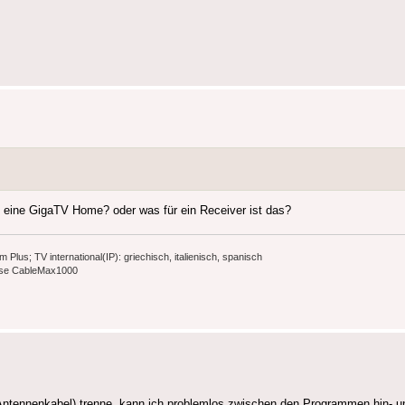
es eine GigaTV Home? oder was für ein Receiver ist das?
s; TV international(IP): griechisch, italienisch, spanisch
ause CableMax1000
ntennenkabel) trenne, kann ich problemlos zwischen den Programmen hin- un