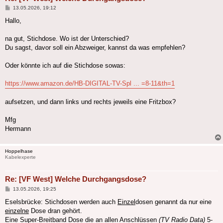
Beitrag
13.05.2026, 19:12
Hallo,
na gut, Stichdose. Wo ist der Unterschied?
Du sagst, davor soll ein Abzweiger, kannst da was empfehlen?
Oder könnte ich auf die Stichdose sowas:
https://www.amazon.de/HB-DIGITAL-TV-Spl ... =8-11&th=1
aufsetzen, und dann links und rechts jeweils eine Fritzbox?
Mfg
Hermann
Hoppelhase
Kabelexperte
Re: [VF West] Welche Durchgangsdose?
Beitrag
13.05.2026, 19:25
Eselsbrücke: Stichdosen werden auch
Einzel
dosen genannt da nur eine
einzelne
Dose dran gehört.
Eine Super-Breitband Dose die an allen Anschlüssen
(TV Radio Data)
5-