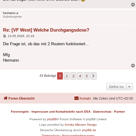
hermann.a
Kabelexperte
Re: [VF West] Welche Durchgangsdose?
Beitrag
13.05.2026, 22:16
Die Frage ist, ob das mit 2 Routern funktioniert...
Mfg
Hermann
1
2
3
4
5
Nächste
43 Beiträge
Gehe zu
Foren-Übersicht
Kontakt
Alle Zeiten sind
UTC+02:00
Forenregeln
-
Impressum und Kontaktstelle nach DSA
-
Datenschutz
-
Partner
Powered by
phpBB
® Forum Software © phpBB Limited
Logo provided by
Annika Miersen Design
Deutsche Übersetzung durch
phpBB.de
Datenschutz
|
Nutzungsbedingungen