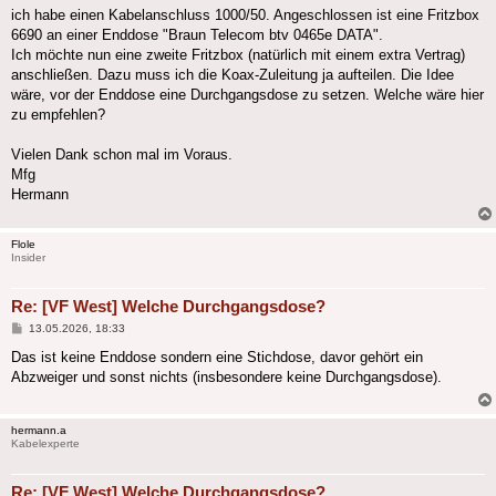
ich habe einen Kabelanschluss 1000/50. Angeschlossen ist eine Fritzbox
6690 an einer Enddose "Braun Telecom btv 0465e DATA".
Ich möchte nun eine zweite Fritzbox (natürlich mit einem extra Vertrag)
anschließen. Dazu muss ich die Koax-Zuleitung ja aufteilen. Die Idee
wäre, vor der Enddose eine Durchgangsdose zu setzen. Welche wäre hier
zu empfehlen?
Vielen Dank schon mal im Voraus.
Mfg
Hermann
Flole
Insider
Re: [VF West] Welche Durchgangsdose?
Beitrag
13.05.2026, 18:33
Das ist keine Enddose sondern eine Stichdose, davor gehört ein
Abzweiger und sonst nichts (insbesondere keine Durchgangsdose).
hermann.a
Kabelexperte
Re: [VF West] Welche Durchgangsdose?