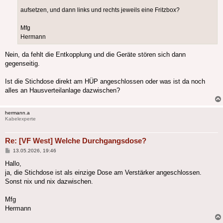
aufsetzen, und dann links und rechts jeweils eine Fritzbox?
Mfg
Hermann
Nein, da fehlt die Entkopplung und die Geräte stören sich dann
gegenseitig.
Ist die Stichdose direkt am HÜP angeschlossen oder was ist da noch
alles an Hausverteilanlage dazwischen?
hermann.a
Kabelexperte
Re: [VF West] Welche Durchgangsdose?
Beitrag
13.05.2026, 19:46
Hallo,
ja, die Stichdose ist als einzige Dose am Verstärker angeschlossen.
Sonst nix und nix dazwischen.
Mfg
Hermann