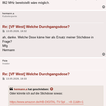
862 MHz bereitstellt wäre möglich.
hermann.a
Kabelexperte
Re: [VF West] Welche Durchgangsdose?
Beitrag
13.05.2026, 19:32
ah, danke. Welche Dose käme hier als Ersatz meiner Stichdose in
Frage?
Mfg
Hermann
Flole
Insider
Re: [VF West] Welche Durchgangsdose?
Beitrag
13.05.2026, 19:33
hermann.a
hat geschrieben:
Oder könnte ich auf die Stichdose sowas:
https://www.amazon.de/HB-DIGITAL-TV-Spl ... =8-11&th=1