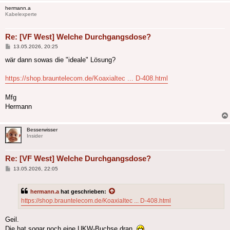
hermann.a
Kabelexperte
Re: [VF West] Welche Durchgangsdose?
Beitrag
13.05.2026, 20:25
wär dann sowas die "ideale" Lösung?
https://shop.brauntelecom.de/Koaxialtec ... D-408.html
Mfg
Hermann
Besserwisser
Insider
Re: [VF West] Welche Durchgangsdose?
Beitrag
13.05.2026, 22:05
hermann.a
hat geschrieben:
https://shop.brauntelecom.de/Koaxialtec ... D-408.html
Geil.
Die hat sogar noch eine UKW-Buchse dran.