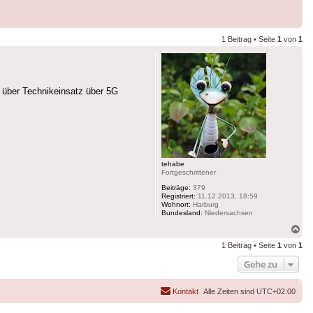
1 Beitrag • Seite
1
von
1
 über Technikeinsatz über 5G
tehabe
Fortgeschrittener
Beiträge:
379
Registriert:
11.12.2013, 18:59
Wohnort:
Harburg
Bundesland:
Niedersachsen
Na
ob
1 Beitrag • Seite
1
von
1
Gehe zu
Kontakt
Alle Zeiten sind
UTC+02:00