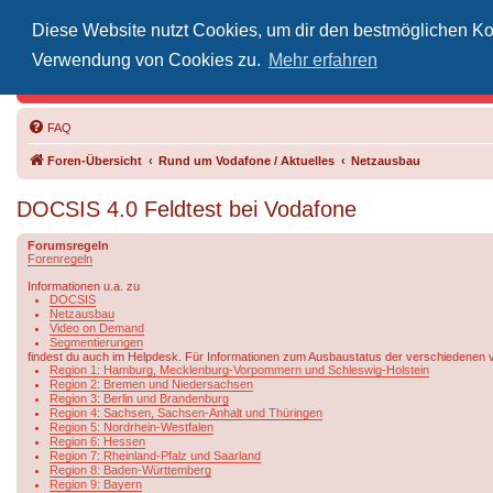
Diese Website nutzt Cookies, um dir den bestmöglichen Kom
Inoff
Verwendung von Cookies zu.
Mehr erfahren
Der Treffp
FAQ
Foren-Übersicht
Rund um Vodafone / Aktuelles
Netzausbau
DOCSIS 4.0 Feldtest bei Vodafone
Forumsregeln
Forenregeln
Informationen u.a. zu
DOCSIS
Netzausbau
Video on Demand
Segmentierungen
findest du auch im Helpdesk. Für Informationen zum Ausbaustatus der verschiedenen 
Region 1: Hamburg, Mecklenburg-Vorpommern und Schleswig-Holstein
Region 2: Bremen und Niedersachsen
Region 3: Berlin und Brandenburg
Region 4: Sachsen, Sachsen-Anhalt und Thüringen
Region 5: Nordrhein-Westfalen
Region 6: Hessen
Region 7: Rheinland-Pfalz und Saarland
Region 8: Baden-Württemberg
Region 9: Bayern