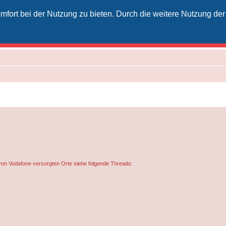
fort bei der Nutzung zu bieten. Durch die weitere Nutzung der
izielles Vodafone-Kabel-Forum
unkt für Kabelkunden von Vodafone - von Kunden für Kunden
von Vodafone versorgten Orte siehe folgende Threads: