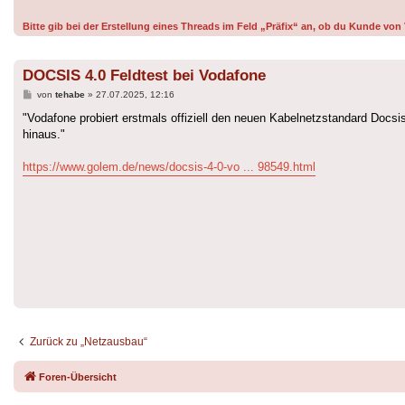
Bitte gib bei der Erstellung eines Threads im Feld „Präfix“ an, ob du Kunde v
DOCSIS 4.0 Feldtest bei Vodafone
Beitrag
von
tehabe
»
27.07.2025, 12:16
"Vodafone probiert erstmals offiziell den neuen Kabelnetzstandard Doc
hinaus."
https://www.golem.de/news/docsis-4-0-vo ... 98549.html
Zurück zu „Netzausbau“
Foren-Übersicht