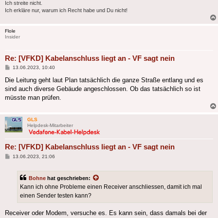
Ich streite nicht.
Ich erkläre nur, warum ich Recht habe und Du nicht!
Flole
Insider
Re: [VFKD] Kabelanschluss liegt an - VF sagt nein
Beitrag
13.06.2023, 10:40
Die Leitung geht laut Plan tatsächlich die ganze Straße entlang und es
sind auch diverse Gebäude angeschlossen. Ob das tatsächlich so ist
müsste man prüfen.
GLS
Helpdesk-Mitarbeiter
Re: [VFKD] Kabelanschluss liegt an - VF sagt nein
Beitrag
13.06.2023, 21:06
Bohne
hat geschrieben:
Kann ich ohne Probleme einen Receiver anschliessen, damit ich mal
einen Sender testen kann?
Receiver oder Modem, versuche es. Es kann sein, dass damals bei der