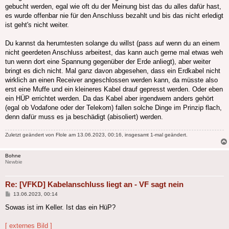
gebucht werden, egal wie oft du der Meinung bist das du alles dafür hast,
es wurde offenbar nie für den Anschluss bezahlt und bis das nicht erledigt
ist geht's nicht weiter.
Du kannst da herumtesten solange du willst (pass auf wenn du an einem
nicht geerdeten Anschluss arbeitest, das kann auch gerne mal etwas weh
tun wenn dort eine Spannung gegenüber der Erde anliegt), aber weiter
bringt es dich nicht. Mal ganz davon abgesehen, dass ein Erdkabel nicht
wirklich an einen Receiver angeschlossen werden kann, da müsste also
erst eine Muffe und ein kleineres Kabel drauf gepresst werden. Oder eben
ein HÜP errichtet werden. Da das Kabel aber irgendwem anders gehört
(egal ob Vodafone oder der Telekom) fallen solche Dinge im Prinzip flach,
denn dafür muss es ja beschädigt (abisoliert) werden.
Zuletzt geändert von
Flole
am 13.06.2023, 00:16, insgesamt 1-mal geändert.
Bohne
Newbie
Re: [VFKD] Kabelanschluss liegt an - VF sagt nein
Beitrag
13.06.2023, 00:14
Sowas ist im Keller. Ist das ein HüP?
[ externes Bild ]