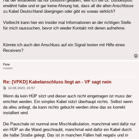
Hat der Mitarbeiter da nur Blödsinn gelabert, weil ich die Dt. Bundespost
erwähnt habe und er gar keine Ahnung hat, dass all die alten Anschlüsse
zu Kabel Deutschland übergingen oder gibt es sowas wirklich?
Vielleicht kann hier ein Insider mal Informationen an der richtigen Stelle
für mich raussuchen, bevor ich wieder Kontakt mit denen aufnehme.
Könnte ich auch den Anschluss auf ein Signal testen mit Hilfe eines
Receivers?
Flole
Insider
Re: [VFKD] Kabelanschluss liegt an - VF sagt nein
Beitrag
12.06.2023, 23:57
Wenn da kein HÜP sitzt und dieser auch nicht eingetragen ist muss der
errichtet werden. Ein simples Kabel nützt überhaupt nichts. Selbst wenn
da alles anliegt, da kann nichts gebucht werden ohne das es korrekt
installiert wird.
Die Pauschale ist nunmal eine Mischkalkulation, manchmal wird dafür nur
ein HÜP an die Wand geschraubt, manchmal wird dafür ein Kabel durch
die halbe Straße gelegt. Das ist in manchen Fällen halt negativ und in