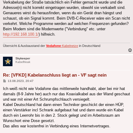
Verkabelung der Straße tatsächlich ein Fehler gemacht wurde und die
Adresse(n) nicht korrekt eingetragen wurden, obwohl sie verkabelt sind.
Genaueres wirst du herausfinden, wenn du ein Gerät dran hängst und
schaust, ob ein Signal kommt. Beim DVB-C-Receiver wäre ein Scan nicht
verkehrt. Welche Programme werden auf welchen Frequenzen gefunden?
Beim Modem sind die Modemwerte ("Verbindung" etc. unter
http://192.168.100.1/
) hilfreich.
Übersicht & Ausbaustand der
Vodafone
-Kabelnetze
in Deutschland
Skykeeper
Kabelfreak
Re: [VFKD] Kabelanschluss liegt an - VF sagt nein
Beitrag
13.08.2023, 20:47
Ich weiß nicht wie Vodafone das mittlerweile handhabt, aber bei mir hat
damals (8-9 Jahre her) auch nur das Koaxialkabel aus der Wand geschaut
und war mit einer Art Schrumpfschlauch versiegelt.
Kabel Deutschland hat dann einen Techniker geschickt der einen HÜP,
einen Verstärker incl Schrank aufgebaut hat und dann wurde ein Kabel
durch ein Leerrohr bis in den 2. Stock gelegt und im Arbeitsraum am
Wunschort eine Dose gesetzt.
Das alles war kostenfrei in Verbindung eines Internetvertrages.