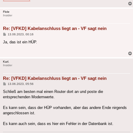
Flole
Insider
Re: [VFKD] Kabelanschluss liegt an - VF sagt nein
Beitrag
13.06.2023, 00:16
Ja, das ist ein HÜP.
Karl.
Insider
Re: [VFKD] Kabelanschluss liegt an - VF sagt nein
Beitrag
13.06.2023, 05:56
Schließ am besten mal einen Router dort an und poste die
entsprechenden Modemwerte.
Es kann sein, dass der HÜP vorhanden, aber das andere Ende nirgends
angeschlossen ist.
Es kann auch sein, dass es hier ein Fehler in der Datenbank ist.