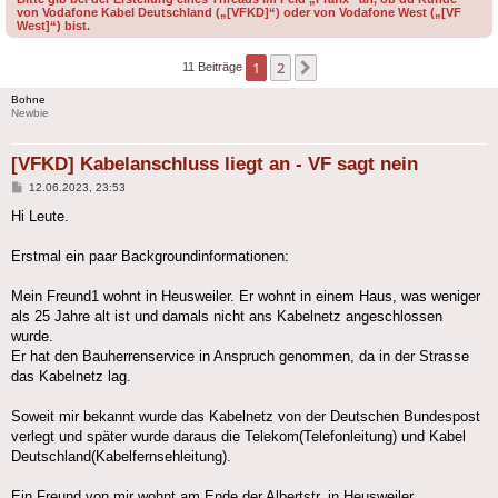
von Vodafone Kabel Deutschland („[VFKD]“) oder von Vodafone West („[VF
West]“) bist.
1
2
Nächste
11 Beiträge
Bohne
Newbie
[VFKD] Kabelanschluss liegt an - VF sagt nein
Beitrag
12.06.2023, 23:53
Hi Leute.
Erstmal ein paar Backgroundinformationen:
Mein Freund1 wohnt in Heusweiler. Er wohnt in einem Haus, was weniger
als 25 Jahre alt ist und damals nicht ans Kabelnetz angeschlossen
wurde.
Er hat den Bauherrenservice in Anspruch genommen, da in der Strasse
das Kabelnetz lag.
Soweit mir bekannt wurde das Kabelnetz von der Deutschen Bundespost
verlegt und später wurde daraus die Telekom(Telefonleitung) und Kabel
Deutschland(Kabelfernsehleitung).
Ein Freund von mir wohnt am Ende der Albertstr. in Heusweiler.