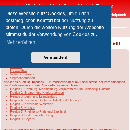
Inoffizielles Vodafone-Kabel-Forum
Diese Website nutzt Cookies, um dir den
Vodafone-Kabel-Helpdesk
bestmöglichen Komfort bei der Nutzung zu
FAQ
bieten. Durch die weitere Nutzung der Webseite
Foren-Übersicht
Rund um Vodafone / Aktuelles
Netzausbau
stimmst du der Verwendung von Cookies zu.
[VFKD] Kabelanschluss liegt an - VF sagt nein
Mehr erfahren
Forumsregeln
Forenregeln
Verstanden!
Informationen u.a. zu
DOCSIS
Netzausbau
Video on Demand
Segmentierungen
findest du auch im Helpdesk. Für Informationen zum Ausbaustatus der verschiedenen
von Vodafone versorgten Orte siehe folgende Threads:
Region 1: Hamburg, Mecklenburg-Vorpommern und Schleswig-Holstein
Region 2: Bremen und Niedersachsen
Region 3: Berlin und Brandenburg
Region 4: Sachsen, Sachsen-Anhalt und Thüringen
Region 5: Nordrhein-Westfalen
Region 6: Hessen
Region 7: Rheinland-Pfalz und Saarland
Region 8: Baden-Württemberg
Region 9: Bayern
Bitte gib bei der Erstellung eines Threads im Feld „Präfix“ an, ob du Kunde