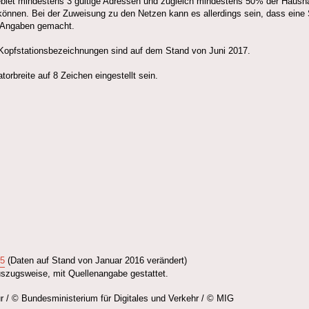
Gebiet mindestens 3 gültige Adressen und zugleich mindestens 50% der Haushal
 können. Bei der Zuweisung zu den Netzen kann es allerdings sein, dass ein
e Angaben gemacht.
Kopfstationsbezeichnungen sind auf dem Stand von Juni 2017.
torbreite auf 8 Zeichen eingestellt sein.
15
(Daten auf Stand von Januar 2016 verändert)
uszugsweise, mit Quellenangabe gestattet.
/ © Bundesministerium für Digitales und Verkehr / © MIG