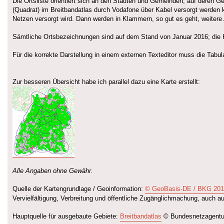
Die Ortsliste orientiert sich an den Städten und Gemeinden, auf deren 
(Quadrat) im Breitbandatlas durch Vodafone über Kabel versorgt werden
Netzen versorgt wird. Dann werden in Klammern, so gut es geht, weiter
Sämtliche Ortsbezeichnungen sind auf dem Stand von Januar 2016; die 
Für die korrekte Darstellung in einem externen Texteditor muss die Tabula
Zur besseren Übersicht habe ich parallel dazu eine Karte erstellt:
Alle Angaben ohne Gewähr.
Quelle der Kartengrundlage / Geoinformation:
© GeoBasis-DE / BKG 20
Vervielfältigung, Verbreitung und öffentliche Zugänglichmachung, auch a
Hauptquelle für ausgebaute Gebiete:
Breitbandatlas
© Bundesnetzagentur 