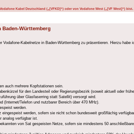
on Vodafone Kabel Deutschland („[VFKD]“) oder von Vodafone West („[VF West]“) bist.
in Baden-Württemberg
er Vodafone-Kabelnetze in Baden-Württemberg zu präsentieren. Hierzu habe
nen auch mehrere Kopfstationen sein.
benkürzel für den Landesteil oder Regierungsbezirk (soweit aktuell oder früh
ührung über Glasfaserring statt Satellit) versorgt wird.
nd (Internet/Telefon und nutzbarer Bereich über 470 MHz).
gespeist werden.
z eingespeist werden, sofern sie nicht schon bundesweit großflächig verfügbar
 analog verfügbar ist.
 bekannten von Sat gespeisten Netze, sofern sie mindestens 50 anschließbar