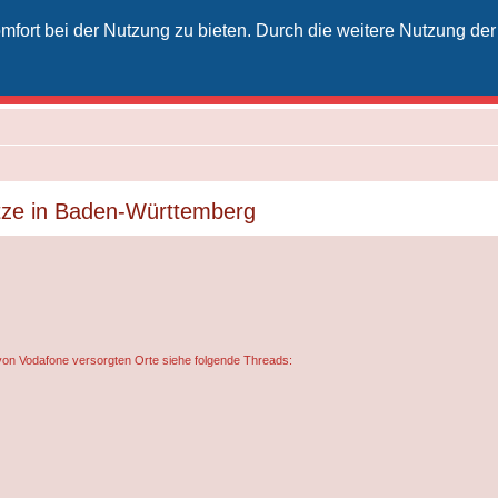
fort bei der Nutzung zu bieten. Durch die weitere Nutzung der
izielles Vodafone-Kabel-Forum
unkt für Kabelkunden von Vodafone - von Kunden für Kunden
tze in Baden-Württemberg
von Vodafone versorgten Orte siehe folgende Threads: