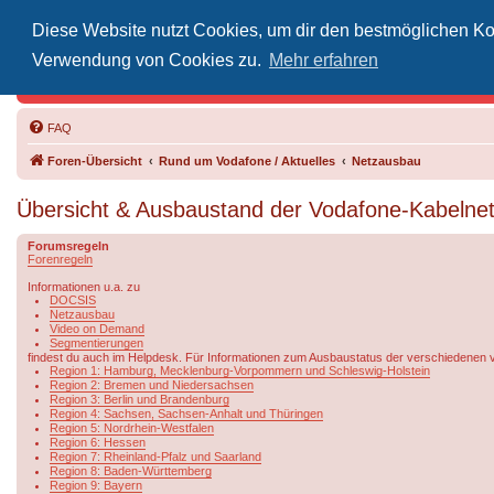
Diese Website nutzt Cookies, um dir den bestmöglichen Kom
Inoff
Verwendung von Cookies zu.
Mehr erfahren
Der Treffp
FAQ
Foren-Übersicht
Rund um Vodafone / Aktuelles
Netzausbau
Übersicht & Ausbaustand der Vodafone-Kabelne
Forumsregeln
Forenregeln
Informationen u.a. zu
DOCSIS
Netzausbau
Video on Demand
Segmentierungen
findest du auch im Helpdesk. Für Informationen zum Ausbaustatus der verschiedenen 
Region 1: Hamburg, Mecklenburg-Vorpommern und Schleswig-Holstein
Region 2: Bremen und Niedersachsen
Region 3: Berlin und Brandenburg
Region 4: Sachsen, Sachsen-Anhalt und Thüringen
Region 5: Nordrhein-Westfalen
Region 6: Hessen
Region 7: Rheinland-Pfalz und Saarland
Region 8: Baden-Württemberg
Region 9: Bayern