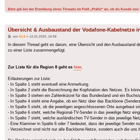
Bitte gib bei der Erstellung eines Threads im Feld „Präfix“ an, ob du Kunde v
Übersicht & Ausbaustand der Vodafone-Kabelnetze 
Beitrag
von
GLS
»
12.01.2020, 16:59
In diesem Thread geht es darum, eine Übersicht und den Ausbaustand d
zu einer Liste zusammengefügt.
Zur Liste für die Region 8 geht es
hier
.
Erläuterungen zur Liste:
- In Spalte 1 steht eventuell eine Anmerkung.
- In Spalte 2 steht die Bezeichnung der Kopfstation des Netzes. Es kön
- In Spalte 3 stehen ein Zahlenkürzel für das Bundesland und ein Buchsta
- In Spalte 4 steht eine Angabe, ob ein Netz über das Backbone (Senderzuf
- In Spalte 5 steht, ob die jeweiligen angeschlossenen Orte ausgebaut si
- In Spalte 6 steht, welche Regional-TV-Sender in das jeweilige Netz ein
- In Spalte 7 steht, welche ausländischen TV-Sender in das jeweilige Net
- Eine Klammer in Spalte 6 oder 7 bedeutet, dass der jeweilige Sender nur
- Verzeichnet sind nicht nur alle Backbone-Netze, sondern auch die uns