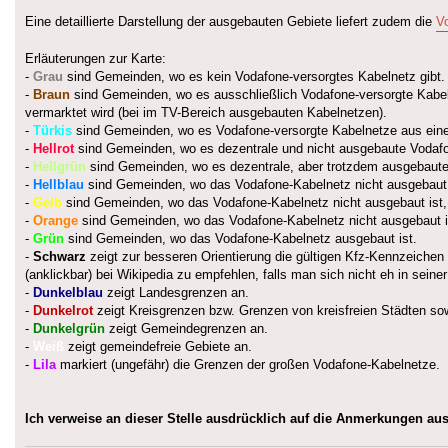
Eine detaillierte Darstellung der ausgebauten Gebiete liefert zudem die
V
Erläuterungen zur Karte:
-
Grau
sind Gemeinden, wo es kein Vodafone-versorgtes Kabelnetz gibt.
-
Braun
sind Gemeinden, wo es ausschließlich Vodafone-versorgte Kabeln
vermarktet wird (bei im TV-Bereich ausgebauten Kabelnetzen).
-
Türkis
sind Gemeinden, wo es Vodafone-versorgte Kabelnetze aus einer
-
Hellrot
sind Gemeinden, wo es dezentrale und nicht ausgebaute Vodafo
-
Hellgrün
sind Gemeinden, wo es dezentrale, aber trotzdem ausgebaute
-
Hellblau
sind Gemeinden, wo das Vodafone-Kabelnetz nicht ausgebaut 
-
Gelb
sind Gemeinden, wo das Vodafone-Kabelnetz nicht ausgebaut ist,
-
Orange
sind Gemeinden, wo das Vodafone-Kabelnetz nicht ausgebaut ist,
-
Grün
sind Gemeinden, wo das Vodafone-Kabelnetz ausgebaut ist.
-
Schwarz
zeigt zur besseren Orientierung die gültigen Kfz-Kennzeichen d
(anklickbar) bei Wikipedia zu empfehlen, falls man sich nicht eh in seine
-
Dunkelblau
zeigt Landesgrenzen an.
-
Dunkelrot
zeigt Kreisgrenzen bzw. Grenzen von kreisfreien Städten so
-
Dunkelgrün
zeigt Gemeindegrenzen an.
-
Weiß
zeigt gemeindefreie Gebiete an.
-
Lila
markiert (ungefähr) die Grenzen der großen Vodafone-Kabelnetze.
Ich verweise an dieser Stelle ausdrücklich auf die Anmerkungen au