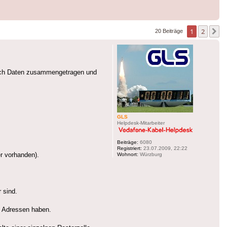
1
2
N
20 Beiträge
 ich Daten zusammengetragen und
GLS
Helpdesk-Mitarbeiter
Beiträge:
6080
Registriert:
23.07.2009, 22:22
er vorhanden).
Wohnort:
Würzburg
 sind.
e Adressen haben.