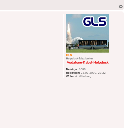
Na
ob
GLS
Helpdesk-Mitarbeiter
Beiträge:
6080
Registriert:
23.07.2009, 22:22
Wohnort:
Würzburg