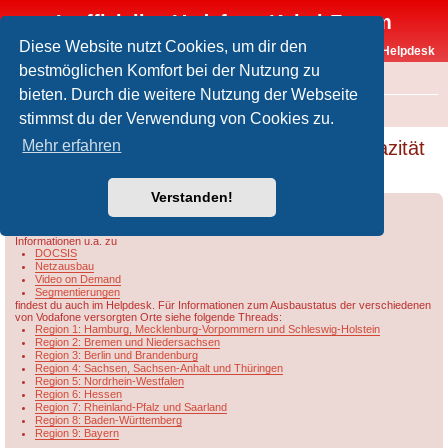
Inoffizielles Vodafone-Kabel-Forum
Diese Website nutzt Cookies, um dir den
Vodafone-Kabel-Helpdesk
bestmöglichen Komfort bei der Nutzung zu
FAQ
bieten. Durch die weitere Nutzung der Webseite
Foren-Übersicht
Rund um Vodafone / Aktuelles
Netzausbau
stimmst du der Verwendung von Cookies zu.
Übersicht der Maximal Theoretischen Kapazität
Mehr erfahren
DOCSIS/PON
Verstanden!
Forumsregeln
Forenregeln
Informationen u.a. zu
DOCSIS
Netzausbau
Video on Demand
Segmentierungen
findest du auch im Helpdesk. Für Informationen zum Ausbaustatus der verschiedenen
von Vodafone versorgten Orte siehe folgende Threads:
Region 1: Hamburg, Mecklenburg-Vorpommern und Schleswig-Holstein
Region 2: Bremen und Niedersachsen
Region 3: Berlin und Brandenburg
Region 4: Sachsen, Sachsen-Anhalt und Thüringen
Region 5: Nordrhein-Westfalen
Region 6: Hessen
Region 7: Rheinland-Pfalz und Saarland
Region 8: Baden-Württemberg
Region 9: Bayern