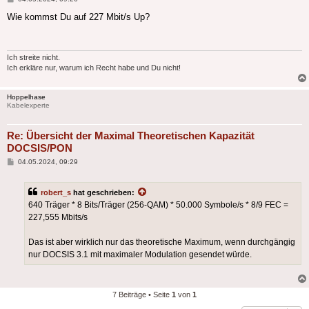
Wie kommst Du auf 227 Mbit/s Up?
Ich streite nicht.
Ich erkläre nur, warum ich Recht habe und Du nicht!
Hoppelhase
Kabelexperte
Re: Übersicht der Maximal Theoretischen Kapazität
DOCSIS/PON
Beitrag
04.05.2024, 09:29
robert_s
hat geschrieben:
640 Träger * 8 Bits/Träger (256-QAM) * 50.000 Symbole/s * 8/9 FEC =
227,555 Mbits/s
Das ist aber wirklich nur das theoretische Maximum, wenn durchgängig
nur DOCSIS 3.1 mit maximaler Modulation gesendet würde.
7 Beiträge • Seite
1
von
1