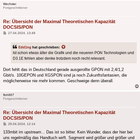
Wechsler
Fortgeschrittener
Re: Übersicht der Maximal Theoretischen Kapazität
DOCSIS/PON
Beitrag
27.04.2024, 13:49
Edd1ng
hat geschrieben:
Ist schon etwas älter die Grafik und die neueren PON Technologien und
D3.1E fehlen aber denke trotzdem noch recht relevant.
Dort fehlt das in Deutschland gerade ausgerollte GPON mit 2,4/1,2
Gbit/s. 10GEPON und XGSPON sind ja noch Zukunftsfantasien, die
möglicherweise nie mehr kommen. Geschweige denn überall.
floh667
Fortgeschrittener
Re: Übersicht der Maximal Theoretischen Kapazität
DOCSIS/PON
Beitrag
29.04.2024, 12:14
133mbit im upstream... Das ist so bitter. Kein Wunder, dass der hier bei
uns regelmäßig das Handtuch wirft. Segment wird größer und größer und