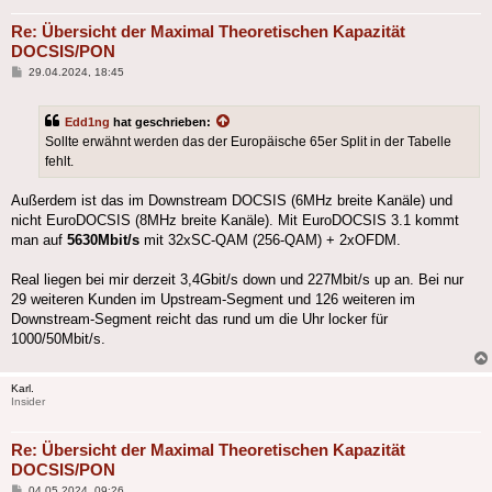
Re: Übersicht der Maximal Theoretischen Kapazität
DOCSIS/PON
Beitrag
29.04.2024, 18:45
Edd1ng
hat geschrieben:
Sollte erwähnt werden das der Europäische 65er Split in der Tabelle
fehlt.
Außerdem ist das im Downstream DOCSIS (6MHz breite Kanäle) und
nicht EuroDOCSIS (8MHz breite Kanäle). Mit EuroDOCSIS 3.1 kommt
man auf
5630Mbit/s
mit 32xSC-QAM (256-QAM) + 2xOFDM.
Real liegen bei mir derzeit 3,4Gbit/s down und 227Mbit/s up an. Bei nur
29 weiteren Kunden im Upstream-Segment und 126 weiteren im
Downstream-Segment reicht das rund um die Uhr locker für
1000/50Mbit/s.
Karl.
Insider
Re: Übersicht der Maximal Theoretischen Kapazität
DOCSIS/PON
Beitrag
04.05.2024, 09:26