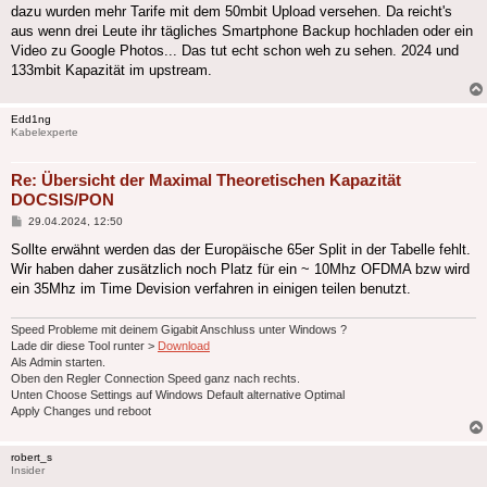
dazu wurden mehr Tarife mit dem 50mbit Upload versehen. Da reicht's
aus wenn drei Leute ihr tägliches Smartphone Backup hochladen oder ein
Video zu Google Photos... Das tut echt schon weh zu sehen. 2024 und
133mbit Kapazität im upstream.
Edd1ng
Kabelexperte
Re: Übersicht der Maximal Theoretischen Kapazität
DOCSIS/PON
Beitrag
29.04.2024, 12:50
Sollte erwähnt werden das der Europäische 65er Split in der Tabelle fehlt.
Wir haben daher zusätzlich noch Platz für ein ~ 10Mhz OFDMA bzw wird
ein 35Mhz im Time Devision verfahren in einigen teilen benutzt.
Speed Probleme mit deinem Gigabit Anschluss unter Windows ?
Lade dir diese Tool runter >
Download
Als Admin starten.
Oben den Regler Connection Speed ganz nach rechts.
Unten Choose Settings auf Windows Default alternative Optimal
Apply Changes und reboot
robert_s
Insider