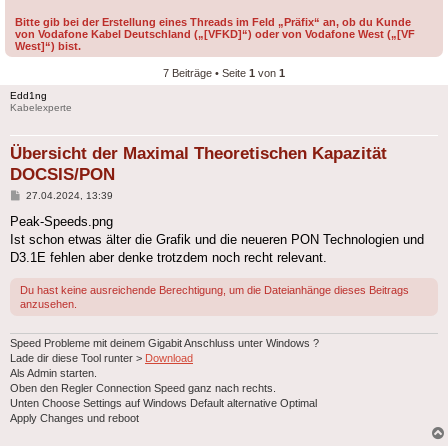
Bitte gib bei der Erstellung eines Threads im Feld „Präfix“ an, ob du Kunde
von Vodafone Kabel Deutschland („[VFKD]“) oder von Vodafone West („[VF
West]“) bist.
7 Beiträge • Seite
1
von
1
Edd1ng
Kabelexperte
Übersicht der Maximal Theoretischen Kapazität
DOCSIS/PON
Beitrag
27.04.2024, 13:39
Peak-Speeds.png
Ist schon etwas älter die Grafik und die neueren PON Technologien und
D3.1E fehlen aber denke trotzdem noch recht relevant.
Du hast keine ausreichende Berechtigung, um die Dateianhänge dieses Beitrags
anzusehen.
Speed Probleme mit deinem Gigabit Anschluss unter Windows ?
Lade dir diese Tool runter >
Download
Als Admin starten.
Oben den Regler Connection Speed ganz nach rechts.
Unten Choose Settings auf Windows Default alternative Optimal
Apply Changes und reboot