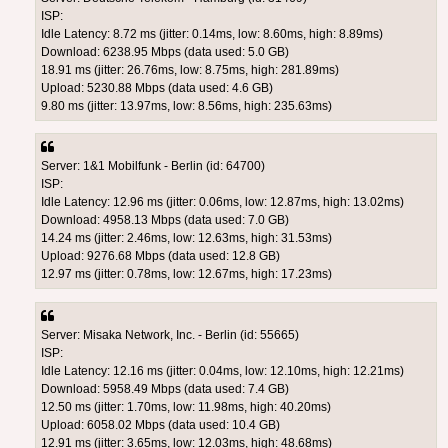
ISP:
Idle Latency: 8.72 ms (jitter: 0.14ms, low: 8.60ms, high: 8.89ms)
Download: 6238.95 Mbps (data used: 5.0 GB)
18.91 ms (jitter: 26.76ms, low: 8.75ms, high: 281.89ms)
Upload: 5230.88 Mbps (data used: 4.6 GB)
9.80 ms (jitter: 13.97ms, low: 8.56ms, high: 235.63ms)
Server: 1&1 Mobilfunk - Berlin (id: 64700)
ISP:
Idle Latency: 12.96 ms (jitter: 0.06ms, low: 12.87ms, high: 13.02ms)
Download: 4958.13 Mbps (data used: 7.0 GB)
14.24 ms (jitter: 2.46ms, low: 12.63ms, high: 31.53ms)
Upload: 9276.68 Mbps (data used: 12.8 GB)
12.97 ms (jitter: 0.78ms, low: 12.67ms, high: 17.23ms)
Server: Misaka Network, Inc. - Berlin (id: 55665)
ISP:
Idle Latency: 12.16 ms (jitter: 0.04ms, low: 12.10ms, high: 12.21ms)
Download: 5958.49 Mbps (data used: 7.4 GB)
12.50 ms (jitter: 1.70ms, low: 11.98ms, high: 40.20ms)
Upload: 6058.02 Mbps (data used: 10.4 GB)
12.91 ms (jitter: 3.65ms, low: 12.03ms, high: 48.68ms)