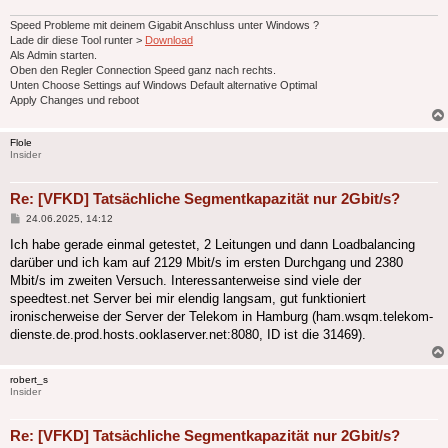
Speed Probleme mit deinem Gigabit Anschluss unter Windows ?
Lade dir diese Tool runter >
Download
Als Admin starten.
Oben den Regler Connection Speed ganz nach rechts.
Unten Choose Settings auf Windows Default alternative Optimal
Apply Changes und reboot
Flole
Insider
Re: [VFKD] Tatsächliche Segmentkapazität nur 2Gbit/s?
Beitrag
24.06.2025, 14:12
Ich habe gerade einmal getestet, 2 Leitungen und dann Loadbalancing
darüber und ich kam auf 2129 Mbit/s im ersten Durchgang und 2380
Mbit/s im zweiten Versuch. Interessanterweise sind viele der
speedtest.net Server bei mir elendig langsam, gut funktioniert
ironischerweise der Server der Telekom in Hamburg (ham.wsqm.telekom-
dienste.de.prod.hosts.ooklaserver.net:8080, ID ist die 31469).
robert_s
Insider
Re: [VFKD] Tatsächliche Segmentkapazität nur 2Gbit/s?