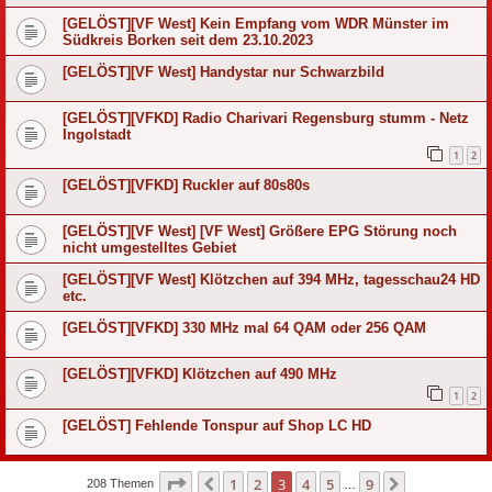
[GELÖST][VF West] Kein Empfang vom WDR Münster im
Südkreis Borken seit dem 23.10.2023
[GELÖST][VF West] Handystar nur Schwarzbild
[GELÖST][VFKD] Radio Charivari Regensburg stumm - Netz
Ingolstadt
1
2
[GELÖST][VFKD] Ruckler auf 80s80s
[GELÖST][VF West] [VF West] Größere EPG Störung noch
nicht umgestelltes Gebiet
[GELÖST][VF West] Klötzchen auf 394 MHz, tagesschau24 HD
etc.
[GELÖST][VFKD] 330 MHz mal 64 QAM oder 256 QAM
[GELÖST][VFKD] Klötzchen auf 490 MHz
1
2
[GELÖST] Fehlende Tonspur auf Shop LC HD
Seite
3
von
9
1
2
3
4
5
9
Vorherige
Nächste
208 Themen
…