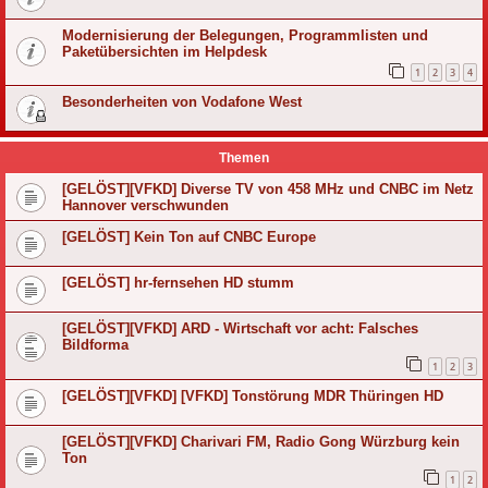
Modernisierung der Belegungen, Programmlisten und
Paketübersichten im Helpdesk
1
2
3
4
Besonderheiten von Vodafone West
Themen
[GELÖST][VFKD] Diverse TV von 458 MHz und CNBC im Netz
Hannover verschwunden
[GELÖST] Kein Ton auf CNBC Europe
[GELÖST] hr-fernsehen HD stumm
[GELÖST][VFKD] ARD - Wirtschaft vor acht: Falsches
Bildforma
1
2
3
[GELÖST][VFKD] [VFKD] Tonstörung MDR Thüringen HD
[GELÖST][VFKD] Charivari FM, Radio Gong Würzburg kein
Ton
1
2