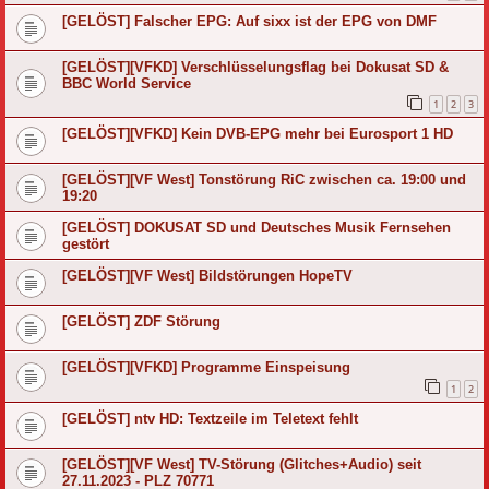
[GELÖST] Falscher EPG: Auf sixx ist der EPG von DMF
[GELÖST][VFKD] Verschlüsselungsflag bei Dokusat SD &
BBC World Service
1
2
3
[GELÖST][VFKD] Kein DVB-EPG mehr bei Eurosport 1 HD
[GELÖST][VF West] Tonstörung RiC zwischen ca. 19:00 und
19:20
[GELÖST] DOKUSAT SD und Deutsches Musik Fernsehen
gestört
[GELÖST][VF West] Bildstörungen HopeTV
[GELÖST] ZDF Störung
[GELÖST][VFKD] Programme Einspeisung
1
2
[GELÖST] ntv HD: Textzeile im Teletext fehlt
[GELÖST][VF West] TV-Störung (Glitches+Audio) seit
27.11.2023 - PLZ 70771