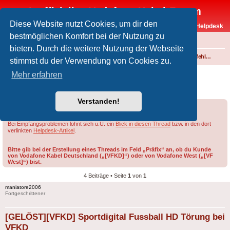
Inoffizielles Vodafone-Kabel-Forum
Diese Website nutzt Cookies, um dir den
Vodafone-Kabel-Helpdesk
bestmöglichen Komfort bei der Nutzung zu
FAQ
bieten. Durch die weitere Nutzung der Webseite
Foren-Übersicht
Fernsehen und Radio über Kabel
Störungen und Ausfälle
Einspeisefehler und überregionale Störungen
stimmst du der Verwendung von Cookies zu.
[GELÖST][VFKD] Sportdigital Fussball HD
Mehr erfahren
Törung bei VFKD
Verstanden!
Forumsregeln
Forenregeln
Bei Empfangsproblemen lohnt sich u.U. ein
Blick in diesen Thread
bzw. in den dort
verlinkten
Helpdesk-Artikel
.
Bitte gib bei der Erstellung eines Threads im Feld „Präfix“ an, ob du Kunde
von Vodafone Kabel Deutschland („[VFKD]“) oder von Vodafone West („[VF
West]“) bist.
4 Beiträge • Seite
1
von
1
maniatore2006
Fortgeschrittener
[GELÖST][VFKD] Sportdigital Fussball HD Törung bei
VFKD