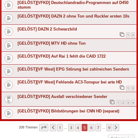
[GELÖST][VFKD] Deutschlandradio-Programmen auf D450
stumm
[GELÖST][VFKD] DAZN 2 ohne Ton und Ruckler ersten 10s
[GELÖST] DAZN 2 Schwarzbild
1
2
[GELÖST][VFKD] MTV HD ohne Ton
[GELÖST][VFKD] Auf Rai 1 fehlt die CAID 1722
[GELÖST][VF West] EPG Störung bei zahlreichen Sendern
[GELÖST][VF West] Fehlende AC3-Tonspur bei arte HD
1
2
[GELÖST][VFKD] Ausfall verschiedener Sender
1
2
3
4
[GELÖST][VFKD] Bildstörungen bei CNN HD (separat)
Seite
5
von
9
1
3
4
5
6
7
9
Vorherige
Nächste
208 Themen
…
…