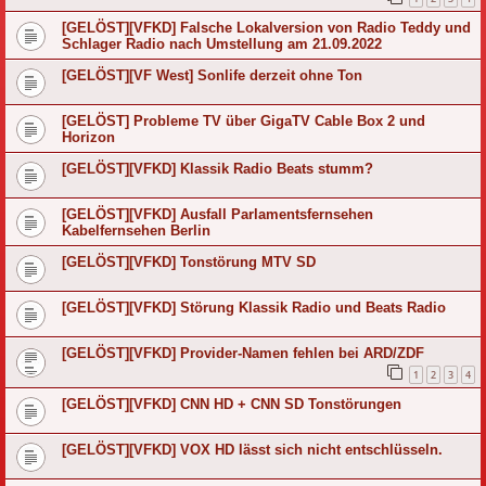
[GELÖST][VFKD] Falsche Lokalversion von Radio Teddy und
Schlager Radio nach Umstellung am 21.09.2022
[GELÖST][VF West] Sonlife derzeit ohne Ton
[GELÖST] Probleme TV über GigaTV Cable Box 2 und
Horizon
[GELÖST][VFKD] Klassik Radio Beats stumm?
[GELÖST][VFKD] Ausfall Parlamentsfernsehen
Kabelfernsehen Berlin
[GELÖST][VFKD] Tonstörung MTV SD
[GELÖST][VFKD] Störung Klassik Radio und Beats Radio
[GELÖST][VFKD] Provider-Namen fehlen bei ARD/ZDF
1
2
3
4
[GELÖST][VFKD] CNN HD + CNN SD Tonstörungen
[GELÖST][VFKD] VOX HD lässt sich nicht entschlüsseln.