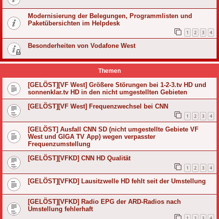
Modernisierung der Belegungen, Programmlisten und
Paketübersichten im Helpdesk
1
2
3
4
Besonderheiten von Vodafone West
Themen
[GELÖST][VF West] Größere Störungen bei 1-2-3.tv HD und
sonnenklar.tv HD in den nicht umgestellten Gebieten
[GELÖST][VF West] Frequenzwechsel bei CNN
1
2
3
4
[GELÖST] Ausfall CNN SD (nicht umgestellte Gebiete VF
West und GIGA TV App) wegen verpasster
Frequenzumstellung
[GELÖST][VFKD] CNN HD Qualität
1
2
3
4
[GELÖST][VFKD] Lausitzwelle HD fehlt seit der Umstellung
[GELÖST][VFKD] Radio EPG der ARD-Radios nach
Umstellung fehlerhaft
1
2
3
4