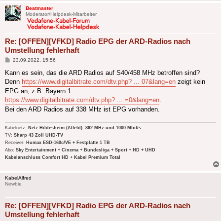
Beatmaster
Moderator/Helpdesk-Mitarbeiter
Re: [OFFEN][VFKD] Radio EPG der ARD-Radios nach
Umstellung fehlerhaft
Beitrag
23.09.2022, 15:56
Kann es sein, das die ARD Radios auf S40/458 MHz betroffen sind?
Denn
https://www.digitalbitrate.com/dtv.php? ... 07&lang=en
zeigt kein
EPG an, z.B. Bayern 1
https://www.digitalbitrate.com/dtv.php? ... =0&lang=en
.
Bei den ARD Radios auf 338 MHz ist EPG vorhanden.
Kabelnetz:
Netz Hildesheim (Alfeld). 862 MHz und 1000 Mbit/s
TV:
Sharp 43 Zoll UHD-TV
Receiver:
Humax ESD-160c/VE + Festplatte 1 TB
Abo:
Sky Entertainment + Cinema + Bundesliga + Sport + HD + UHD
Kabelanschluss Comfort HD + Kabel Premium Total
KabelAlfred
Newbie
Re: [OFFEN][VFKD] Radio EPG der ARD-Radios nach
Umstellung fehlerhaft