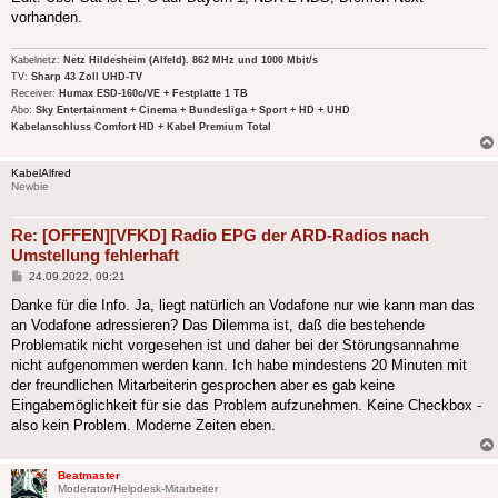
vorhanden.
Kabelnetz:
Netz Hildesheim (Alfeld). 862 MHz und 1000 Mbit/s
TV:
Sharp 43 Zoll UHD-TV
Receiver:
Humax ESD-160c/VE + Festplatte 1 TB
Abo:
Sky Entertainment + Cinema + Bundesliga + Sport + HD + UHD
Kabelanschluss Comfort HD + Kabel Premium Total
KabelAlfred
Newbie
Re: [OFFEN][VFKD] Radio EPG der ARD-Radios nach
Umstellung fehlerhaft
Beitrag
24.09.2022, 09:21
Danke für die Info. Ja, liegt natürlich an Vodafone nur wie kann man das
an Vodafone adressieren? Das Dilemma ist, daß die bestehende
Problematik nicht vorgesehen ist und daher bei der Störungsannahme
nicht aufgenommen werden kann. Ich habe mindestens 20 Minuten mit
der freundlichen Mitarbeiterin gesprochen aber es gab keine
Eingabemöglichkeit für sie das Problem aufzunehmen. Keine Checkbox -
also kein Problem. Moderne Zeiten eben.
Beatmaster
Moderator/Helpdesk-Mitarbeiter