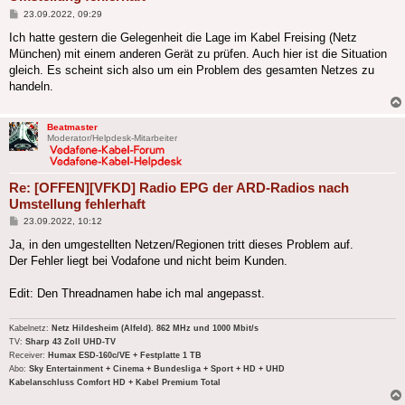
Beitrag
23.09.2022, 09:29
Ich hatte gestern die Gelegenheit die Lage im Kabel Freising (Netz
München) mit einem anderen Gerät zu prüfen. Auch hier ist die Situation
gleich. Es scheint sich also um ein Problem des gesamten Netzes zu
handeln.
Beatmaster
Moderator/Helpdesk-Mitarbeiter
Re: [OFFEN][VFKD] Radio EPG der ARD-Radios nach
Umstellung fehlerhaft
Beitrag
23.09.2022, 10:12
Ja, in den umgestellten Netzen/Regionen tritt dieses Problem auf.
Der Fehler liegt bei Vodafone und nicht beim Kunden.
Edit: Den Threadnamen habe ich mal angepasst.
Kabelnetz:
Netz Hildesheim (Alfeld). 862 MHz und 1000 Mbit/s
TV:
Sharp 43 Zoll UHD-TV
Receiver:
Humax ESD-160c/VE + Festplatte 1 TB
Abo:
Sky Entertainment + Cinema + Bundesliga + Sport + HD + UHD
Kabelanschluss Comfort HD + Kabel Premium Total