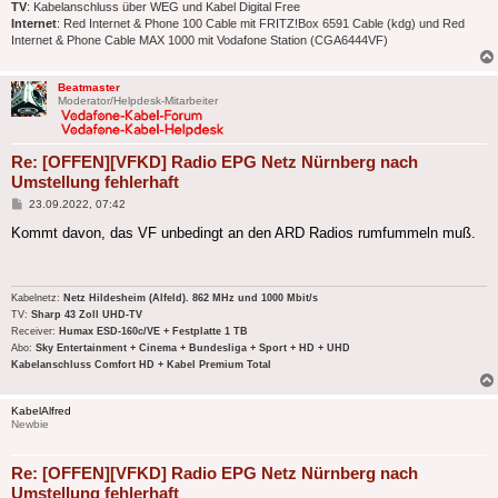
TV
: Kabelanschluss über WEG und Kabel Digital Free
Internet
: Red Internet & Phone 100 Cable mit FRITZ!Box 6591 Cable (kdg) und Red
Internet & Phone Cable MAX 1000 mit Vodafone Station (CGA6444VF)
Beatmaster
Moderator/Helpdesk-Mitarbeiter
Re: [OFFEN][VFKD] Radio EPG Netz Nürnberg nach
Umstellung fehlerhaft
Beitrag
23.09.2022, 07:42
Kommt davon, das VF unbedingt an den ARD Radios rumfummeln muß.
Kabelnetz:
Netz Hildesheim (Alfeld). 862 MHz und 1000 Mbit/s
TV:
Sharp 43 Zoll UHD-TV
Receiver:
Humax ESD-160c/VE + Festplatte 1 TB
Abo:
Sky Entertainment + Cinema + Bundesliga + Sport + HD + UHD
Kabelanschluss Comfort HD + Kabel Premium Total
KabelAlfred
Newbie
Re: [OFFEN][VFKD] Radio EPG Netz Nürnberg nach
Umstellung fehlerhaft