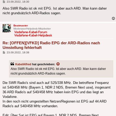
Beitrag
23.09.2022, 18:30
Also SWR Radio ist ok mit EPG. Ist aber auch ARD. Man kann daher
nicht grundsätzlich ARD-Radios sagen.
Beatmaster
Moderator/Helpdesk-Mitarbeiter
Re: [OFFEN][VFKD] Radio EPG der ARD-Radios nach
Umstellung fehlerhaft
Beitrag
23.09.2022, 18:38
KabelAlfred
hat geschrieben:
Also SWR Radio ist ok mit EPG. Ist aber auch ARD. Man kann daher
nicht grundsätzlich ARD-Radios sagen.
Die SWR Radio's sind auch auf S25/338 MHz. Die betroffene Frequenz
ist S40/458 MHz (Bayern 1, NDR 2 NDS, Bremen Next usw), insgesamt
36 ARD Radio's auf S40/458 MHz haben kein EPG und das liegt an
Vodafone.
In den noch nicht umgestellten Netzen/Regionen ist EPG auf 44 ARD
Radio's auf S40/458 MHz vorhanden.
Edit: Über Sat ist EPG auf Bayern 1, NDR 2 NDS, Bremen Next