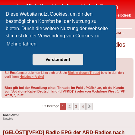
Inoffizielles Vodafone-Kabel-Forum
Diese Website nutzt Cookies, um dir den
Vodafone-Kabel-Helpdesk
bestmöglichen Komfort bei der Nutzung zu
FAQ
bieten. Durch die weitere Nutzung der Webseite
Foren-Übersicht
Fernsehen und Radio über Kabel
Störungen und Ausfälle
Einspeisefehler und überregionale Störungen
stimmst du der Verwendung von Cookies zu.
[GELÖST][VFKD] Radio EPG der ARD-Radios
Mehr erfahren
nach Umstellung fehlerhaft
Verstanden!
Forumsregeln
Forenregeln
Bei Empfangsproblemen lohnt sich u.U. ein
Blick in diesen Thread
bzw. in den dort
verlinkten
Helpdesk-Artikel
.
Bitte gib bei der Erstellung eines Threads im Feld „Präfix“ an, ob du Kunde
von Vodafone Kabel Deutschland („[VFKD]“) oder von Vodafone West („[VF
West]“) bist.
1
2
3
4
Nächste
33 Beiträge
KabelAlfred
Newbie
[GELÖST][VFKD] Radio EPG der ARD-Radios nach