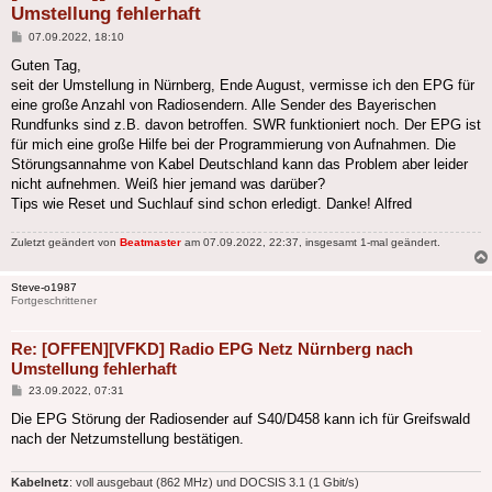
Umstellung fehlerhaft
Beitrag
07.09.2022, 18:10
Guten Tag,
seit der Umstellung in Nürnberg, Ende August, vermisse ich den EPG für
eine große Anzahl von Radiosendern. Alle Sender des Bayerischen
Rundfunks sind z.B. davon betroffen. SWR funktioniert noch. Der EPG ist
für mich eine große Hilfe bei der Programmierung von Aufnahmen. Die
Störungsannahme von Kabel Deutschland kann das Problem aber leider
nicht aufnehmen. Weiß hier jemand was darüber?
Tips wie Reset und Suchlauf sind schon erledigt. Danke! Alfred
Zuletzt geändert von
Beatmaster
am 07.09.2022, 22:37, insgesamt 1-mal geändert.
Steve-o1987
Fortgeschrittener
Re: [OFFEN][VFKD] Radio EPG Netz Nürnberg nach
Umstellung fehlerhaft
Beitrag
23.09.2022, 07:31
Die EPG Störung der Radiosender auf S40/D458 kann ich für Greifswald
nach der Netzumstellung bestätigen.
Kabelnetz
: voll ausgebaut (862 MHz) und DOCSIS 3.1 (1 Gbit/s)