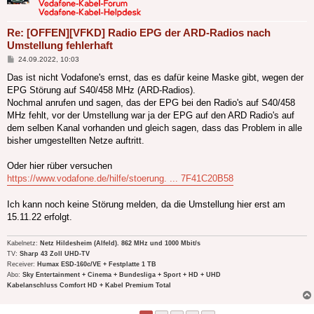
Re: [OFFEN][VFKD] Radio EPG der ARD-Radios nach
Umstellung fehlerhaft
Beitrag
24.09.2022, 10:03
Das ist nicht Vodafone's ernst, das es dafür keine Maske gibt, wegen der
EPG Störung auf S40/458 MHz (ARD-Radios).
Nochmal anrufen und sagen, das der EPG bei den Radio's auf S40/458
MHz fehlt, vor der Umstellung war ja der EPG auf den ARD Radio's auf
dem selben Kanal vorhanden und gleich sagen, dass das Problem in alle
bisher umgestellten Netze auftritt.
Oder hier rüber versuchen
https://www.vodafone.de/hilfe/stoerung. ... 7F41C20B58
Ich kann noch keine Störung melden, da die Umstellung hier erst am
15.11.22 erfolgt.
Kabelnetz:
Netz Hildesheim (Alfeld). 862 MHz und 1000 Mbit/s
TV:
Sharp 43 Zoll UHD-TV
Receiver:
Humax ESD-160c/VE + Festplatte 1 TB
Abo:
Sky Entertainment + Cinema + Bundesliga + Sport + HD + UHD
Kabelanschluss Comfort HD + Kabel Premium Total