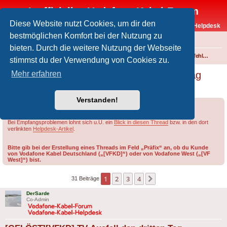
Inoffizielles Vodafone-Kabel-Forum
Diese Website nutzt Cookies, um dir den
Vodafone-Kabel-Helpdesk
bestmöglichen Komfort bei der Nutzung zu
FAQ
bieten. Durch die weitere Nutzung der Webseite
Foren-Übersicht
Fernsehen und Radio über Kabel
Störungen und Ausfälle
Einspeisefehler und überregionale Störungen
stimmst du der Verwendung von Cookies zu.
[GELÖST][VFKD] TV-Ausfall den dritten Tag
Mehr erfahren
nacheinander
Verstanden!
Forumsregeln
Forenregeln
Bei Empfangsproblemen lohnt sich u.U. ein
Blick in diesen Thread
bzw. in den dort
verlinkten
Helpdesk-Artikel
.
Bitte gib bei der Erstellung eines Threads im Feld „Präfix“ an, ob du Kunde
von Vodafone Kabel Deutschland („[VFKD]“) oder von Vodafone West („[VF
West]“) bist.
1
2
3
4
Nächste
31 Beiträge
DerSarde
Co-Admin