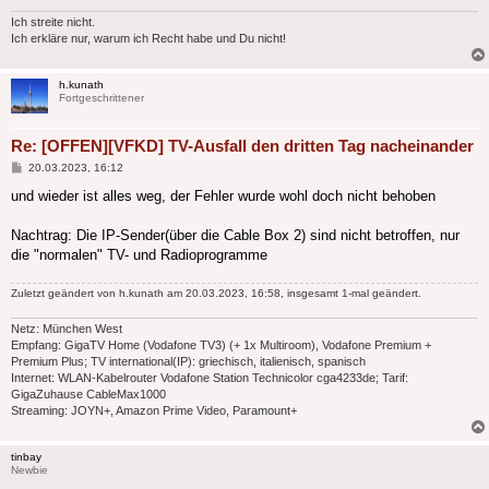
Ich streite nicht.
Ich erkläre nur, warum ich Recht habe und Du nicht!
h.kunath
Fortgeschrittener
Re: [OFFEN][VFKD] TV-Ausfall den dritten Tag nacheinander
Beitrag
20.03.2023, 16:12
und wieder ist alles weg, der Fehler wurde wohl doch nicht behoben
Nachtrag: Die IP-Sender(über die Cable Box 2) sind nicht betroffen, nur
die "normalen" TV- und Radioprogramme
Zuletzt geändert von
h.kunath
am 20.03.2023, 16:58, insgesamt 1-mal geändert.
Netz: München West
Empfang: GigaTV Home (Vodafone TV3) (+ 1x Multiroom), Vodafone Premium +
Premium Plus; TV international(IP): griechisch, italienisch, spanisch
Internet: WLAN-Kabelrouter Vodafone Station Technicolor cga4233de; Tarif:
GigaZuhause CableMax1000
Streaming: JOYN+, Amazon Prime Video, Paramount+
tinbay
Newbie