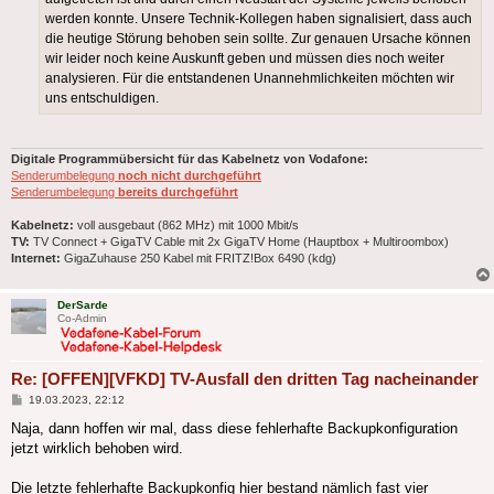
werden konnte. Unsere Technik-Kollegen haben signalisiert, dass auch
die heutige Störung behoben sein sollte. Zur genauen Ursache können
wir leider noch keine Auskunft geben und müssen dies noch weiter
analysieren. Für die entstandenen Unannehmlichkeiten möchten wir
uns entschuldigen.
Digitale Programmübersicht für das Kabelnetz von Vodafone:
Senderumbelegung
noch nicht durchgeführt
Senderumbelegung
bereits durchgeführt
Kabelnetz:
voll ausgebaut (862 MHz) mit 1000 Mbit/s
TV:
TV Connect + GigaTV Cable mit 2x GigaTV Home (Hauptbox + Multiroombox)
Internet:
GigaZuhause 250 Kabel mit FRITZ!Box 6490 (kdg)
DerSarde
Co-Admin
Re: [OFFEN][VFKD] TV-Ausfall den dritten Tag nacheinander
Beitrag
19.03.2023, 22:12
Naja, dann hoffen wir mal, dass diese fehlerhafte Backupkonfiguration
jetzt wirklich behoben wird.
Die letzte fehlerhafte Backupkonfig hier bestand nämlich fast vier