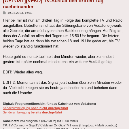
[GELÖST][VFKD] TV-Ausfall den dritten Tag
nacheinander
Beitrag
19.03.2023, 16:43
Hier bei mir ist nun am dritten Tag in Folge das komplette TV und Radio
ausgefallen. Betroffen sind laut der Störungskarte von Vodafone jeweils
alle Gebiete, die am südbayerischen Backbonering hängen. Auffällig ist,
dass der Ausfall an allen drei Tagen um 15:50 Uhr begann. Die letzten
beiden Tage hat es dann bis zwischen 18 und 19 Uhr gedauert, bis TV
wieder vollständig funktioniert hat.
Heute geht es nun aktuell seit drei Minuten wieder, aber zumindest
gestern ist später nochmal mindestens ein weiterer Ausfall gefolgt.
EDIT: Wieder alles weg.
EDIT 2: Momentan ist das Signal jetzt schon über zehn Minuten wieder
da. Vielleicht kriegen sie es heute ja schneller hin und beheben dann
auch die Ursache.
Digitale Programmübersicht für das Kabelnetz von Vodafone:
Senderumbelegung
noch nicht durchgeführt
Senderumbelegung
bereits durchgeführt
Kabelnetz:
voll ausgebaut (862 MHz) mit 1000 Mbit/s
TV:
TV Connect + GigaTV Cable mit 2x GigaTV Home (Hauptbox + Multiroombox)