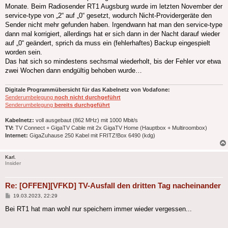
Monate. Beim Radiosender RT1 Augsburg wurde im letzten November der
service-type von „2“ auf „0“ gesetzt, wodurch Nicht-Providergeräte den
Sender nicht mehr gefunden haben. Irgendwann hat man den service-type
dann mal korrigiert, allerdings hat er sich dann in der Nacht darauf wieder
auf „0“ geändert, sprich da muss ein (fehlerhaftes) Backup eingespielt
worden sein.
Das hat sich so mindestens sechsmal wiederholt, bis der Fehler vor etwa
zwei Wochen dann endgültig behoben wurde…
Digitale Programmübersicht für das Kabelnetz von Vodafone:
Senderumbelegung
noch nicht durchgeführt
Senderumbelegung
bereits durchgeführt
Kabelnetz:
voll ausgebaut (862 MHz) mit 1000 Mbit/s
TV:
TV Connect + GigaTV Cable mit 2x GigaTV Home (Hauptbox + Multiroombox)
Internet:
GigaZuhause 250 Kabel mit FRITZ!Box 6490 (kdg)
Karl.
Insider
Re: [OFFEN][VFKD] TV-Ausfall den dritten Tag nacheinander
Beitrag
19.03.2023, 22:29
Bei RT1 hat man wohl nur speichern immer wieder vergessen...