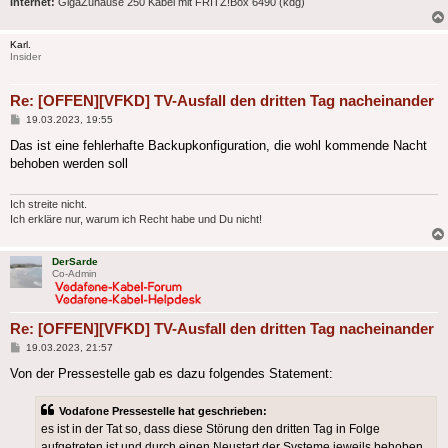
Internet:
GigaZuhause 250 Kabel mit FRITZ!Box 6490 (kdg)
Karl.
Insider
Re: [OFFEN][VFKD] TV-Ausfall den dritten Tag nacheinander
Beitrag
19.03.2023, 19:55
Das ist eine fehlerhafte Backupkonfiguration, die wohl kommende Nacht
behoben werden soll
Ich streite nicht.
Ich erkläre nur, warum ich Recht habe und Du nicht!
DerSarde
Co-Admin
Re: [OFFEN][VFKD] TV-Ausfall den dritten Tag nacheinander
Beitrag
19.03.2023, 21:57
Von der Pressestelle gab es dazu folgendes Statement:
Vodafone Pressestelle hat geschrieben:
es ist in der Tat so, dass diese Störung den dritten Tag in Folge
aufgetreten ist und durch einen Neustart der Systeme jeweils behoben