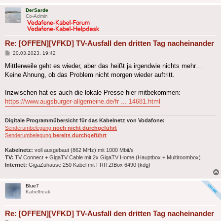
DerSarde
Co-Admin
Re: [OFFEN][VFKD] TV-Ausfall den dritten Tag nacheinander
Beitrag
20.03.2023, 19:42
Mittlerweile geht es wieder, aber das heißt ja irgendwie nichts mehr…
Keine Ahnung, ob das Problem nicht morgen wieder auftritt.
Inzwischen hat es auch die lokale Presse hier mitbekommen:
https://www.augsburger-allgemeine.de/fr ... 14681.html
Digitale Programmübersicht für das Kabelnetz von Vodafone:
Senderumbelegung
noch nicht durchgeführt
Senderumbelegung
bereits durchgeführt
Kabelnetz:
voll ausgebaut (862 MHz) mit 1000 Mbit/s
TV:
TV Connect + GigaTV Cable mit 2x GigaTV Home (Hauptbox + Multiroombox)
Internet:
GigaZuhause 250 Kabel mit FRITZ!Box 6490 (kdg)
Blue7
Kabelfreak
Re: [OFFEN][VFKD] TV-Ausfall den dritten Tag nacheinander