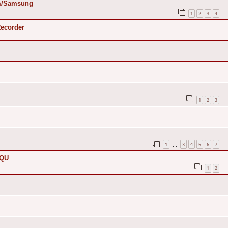
om/Samsung
1
2
3
4
Recorder
1
2
3
1
3
4
5
6
7
…
PQU
1
2