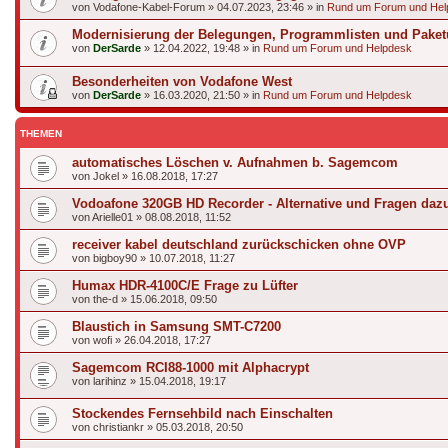
von
Vodafone-Kabel-Forum
»
04.07.2023, 23:46
» in
Rund um Forum und Hel
Modernisierung der Belegungen, Programmlisten und Paket
von
DerSarde
»
12.04.2022, 19:48
» in
Rund um Forum und Helpdesk
Besonderheiten von Vodafone West
von
DerSarde
»
16.03.2020, 21:50
» in
Rund um Forum und Helpdesk
THEMEN
automatisches Löschen v. Aufnahmen b. Sagemcom
von
Jokel
»
16.08.2018, 17:27
Vodoafone 320GB HD Recorder - Alternative und Fragen daz
von
Arielle01
»
08.08.2018, 11:52
receiver kabel deutschland zurückschicken ohne OVP
von
bigboy90
»
10.07.2018, 11:27
Humax HDR-4100C/E Frage zu Lüfter
von
the-d
»
15.06.2018, 09:50
Blaustich in Samsung SMT-C7200
von
wofi
»
26.04.2018, 17:27
Sagemcom RCI88-1000 mit Alphacrypt
von
larihinz
»
15.04.2018, 19:17
Stockendes Fernsehbild nach Einschalten
von
christiankr
»
05.03.2018, 20:50