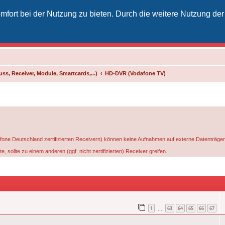
fort bei der Nutzung zu bieten. Durch die weitere Nutzung der
izielles Vodafone-Kabel-Forum
unkt für Kabelkunden von Vodafone - von Kunden für Kunden
ss, Receiver, Module, Smartcards,...)
HD-DVR (Vodafone TV)
Deutschland zertifizierten Receivern) können keine Aufnahmen auf externe Datenträger ve
 sollte zu einem anderen (ggf. nicht zertifizierten) Receiver greifen.
1
63
64
65
66
67
…