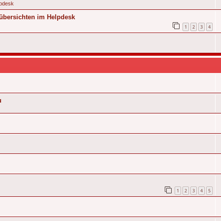
pdesk
übersichten im Helpdesk
1
2
3
4
u
1
2
3
4
5