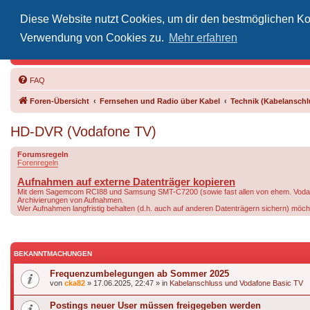
Diese Website nutzt Cookies, um dir den bestmöglichen Kom
Inoff
Verwendung von Cookies zu.
Mehr erfahren
Der Treffp
FAQ
Foren-Übersicht
Fernsehen und Radio über Kabel
Technik (Kabelanschlu
HD-DVR (Vodafone TV)
Forumsregeln
Forenregeln
Aufnahmen auf externe Datenträger kopieren
Mit dem Sagemcom RCI88 und Samsung SMT-C7200 (sowie fast allen von ehem. Vodafone 
Archivierungen von Aufnahmen.
Wer Aufnahmen langfristig behalten (d.h. auch auf anderen Datenträgern sichern) möchte,
BEKANNTMACHUNGEN
Frequenzumbelegungen ab Sommer 2025
von
cka82
»
17.06.2025, 22:47
» in
Kabelanschluss und Vodafone Basic TV
Postings neuer User müssen freigegeben werden