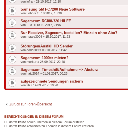
von
jofra
»
29.10.2017, 12:10
Samsung SMT-C7200 Neue Software
von
Lobo
»
15.10.2017, 13:38
Sagemcom RCI88-320 HILFE
von
-Flo-
»
18.10.2017, 21:07
Nur Receiver, Sagecom, bestellen? Einzeln ohne Abo?
von
matze3004
»
15.10.2017, 11:23
Störungen/Ausfall HD Sender
von
dodo209
»
03.10.2017, 11:42
Sagemcom 1000er mieten?
von
merkur
»
28.09.2017, 22:40
Sagemcom Timeshift/Aufnahme => Absturz
von
hajo2014
»
01.09.2017, 00:25
aufgezeichnete Sendungen sichern
von
tilli
»
14.09.2017, 19:20
Zurück zur Foren-Übersicht
BERECHTIGUNGEN IN DIESEM FORUM
Du darfst
keine
neuen Themen in diesem Forum erstellen.
Du darfst
keine
Antworten zu Themen in diesem Forum erstellen.