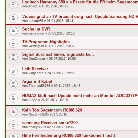
Logitech Harmony 650 als Ersatz für die FB beim Sagemc
von
Anne1
»
15.01.2018, 07:17
Videosignal an TV braucht ewig nach Update Samsung HD-
von
schumi65
»
03.01.2018, 15:11
Suche im DVR
von
wilmington
»
03.01.2018, 12:12
TV-Programm-Highlights
von
wilmington
»
02.01.2018, 23:35
Signal durchschleifen, Signalstärke...
von
DonDraper
»
05.07.2017, 10:08
Leih Receiver
von
kingscore
»
24.11.2017, 22:28
Ärger mit Kabel
von
Thomas55155
»
09.11.2017, 19:43
HUMAX läuft nach Update nicht mehr an Monitor AOC 3277
von
GS58
»
26.10.2017, 10:15
Kein Ton Sagemcom RCI88 320
von
Nox2
»
06.05.2017, 20:18
samsung Receiver smt-c7200
von
charly360
»
02.11.2017, 13:36
Hilfe Fernbedienung RCI88-320 funktioniert nicht