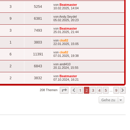
Letzter
von
Beatmaster
Antworten
Zugriffe
3
5254
Beitrag
10.02.2025, 14:04
Letzter
von
Andy.Seydel
Antworten
Zugriffe
9
6381
Beitrag
05.02.2025, 20:23
Letzter
von
Beatmaster
Antworten
Zugriffe
3
7493
Beitrag
25.01.2025, 21:44
Letzter
von
cka82
Antworten
Zugriffe
1
3803
Beitrag
22.01.2025, 15:05
Letzter
von
cka82
Antworten
Zugriffe
6
11391
Beitrag
07.01.2025, 19:38
Letzter
von
andi410
Antworten
Zugriffe
2
6843
Beitrag
20.11.2024, 15:55
Letzter
von
Beatmaster
Antworten
Zugriffe
2
3832
Beitrag
07.10.2024, 16:21
Seite
2
von
9
1
2
3
4
5
9
Vorherige
N
208 Themen
…
Gehe zu