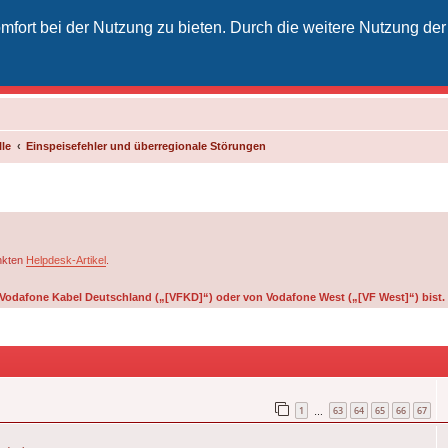
fort bei der Nutzung zu bieten. Durch die weitere Nutzung der
izielles Vodafone-Kabel-Forum
unkt für Kabelkunden von Vodafone - von Kunden für Kunden
le
Einspeisefehler und überregionale Störungen
inkten
Helpdesk-Artikel
.
on Vodafone Kabel Deutschland („[VFKD]“) oder von Vodafone West („[VF West]“) bist.
1
63
64
65
66
67
…