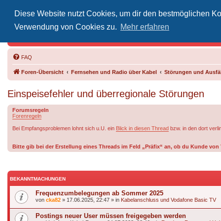
Diese Website nutzt Cookies, um dir den bestmöglichen Kom
Inoff
Verwendung von Cookies zu.
Mehr erfahren
Der Treffp
FAQ
Foren-Übersicht
Fernsehen und Radio über Kabel
Störungen und Ausfäl
Einspeisefehler und überregionale Störungen
Forumsregeln
Forenregeln
Bei Empfangsproblemen lohnt sich u.U. ein
Blick in diesen Thread
bzw. in den dort verl
Bitte gib bei der Erstellung eines Threads im Feld „Präfix“ an, ob du Kunde v
BEKANNTMACHUNGEN
Frequenzumbelegungen ab Sommer 2025
von
cka82
»
17.06.2025, 22:47
» in
Kabelanschluss und Vodafone Basic TV
Postings neuer User müssen freigegeben werden