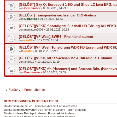
[GELÖST] Sky Q: Eurosport 1 HD und Shop LC kein EPG, da 
von
Beatmaster
»
06.02.2025, 14:23
[GELÖST] Transponderwechsel der ORF-Radios
von
DerSarde
»
01.02.2025, 13:43
[GELÖST][VFKD] Sportdigital Fussball HD Törung bei VFKD
von
maniatore2006
»
25.01.2025, 10:14
[GELÖST][VF West] SWR4 - Rheinland stumm
von
cka82
»
15.12.2024, 15:04
[GELÖST][VF West] Tonstörung WDR HD Essen und WDR HD D
von
cka82
»
06.01.2025, 19:42
[GELÖST][VFKD] MDR Sachsen BZ & Hitradio RTL stumm
von
andi410
»
10.11.2024, 11:19
[GELÖST][VFKD] ffn (Hannover) und Antenne Nds. (Hannove
von
Beatmaster
»
04.10.2024, 09:59
Zurück zur Foren-Übersicht
BERECHTIGUNGEN IN DIESEM FORUM
Du darfst
keine
neuen Themen in diesem Forum erstellen.
Du darfst
keine
Antworten zu Themen in diesem Forum erstellen.
Du darfst deine Beiträge in diesem Forum
nicht
ändern.
Du darfst deine Beiträge in diesem Forum
nicht
löschen.