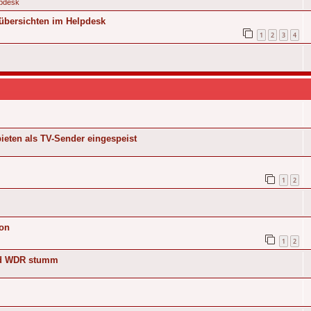
pdesk
übersichten im Helpdesk
1
2
3
4
ieten als TV-Sender eingespeist
1
2
Ton
1
2
nd WDR stumm