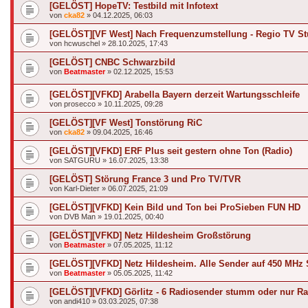
[GELÖST] HopeTV: Testbild mit Infotext
von
cka82
»
04.12.2025, 06:03
[GELÖST][VF West] Nach Frequenzumstellung - Regio TV Stu
von
hcwuschel
»
28.10.2025, 17:43
[GELÖST] CNBC Schwarzbild
von
Beatmaster
»
02.12.2025, 15:53
[GELÖST][VFKD] Arabella Bayern derzeit Wartungsschleife
von
prosecco
»
10.11.2025, 09:28
[GELÖST][VF West] Tonstörung RiC
von
cka82
»
09.04.2025, 16:46
[GELÖST][VFKD] ERF Plus seit gestern ohne Ton (Radio)
von
SATGURU
»
16.07.2025, 13:38
[GELÖST] Störung France 3 und Pro TV/TVR
von
Karl-Dieter
»
06.07.2025, 21:09
[GELÖST][VFKD] Kein Bild und Ton bei ProSieben FUN HD
von
DVB Man
»
19.01.2025, 00:40
[GELÖST][VFKD] Netz Hildesheim Großstörung
von
Beatmaster
»
07.05.2025, 11:12
[GELÖST][VFKD] Netz Hildesheim. Alle Sender auf 450 MHz 
von
Beatmaster
»
05.05.2025, 11:42
[GELÖST][VFKD] Görlitz - 6 Radiosender stumm oder nur R
von
andi410
»
03.03.2025, 07:38