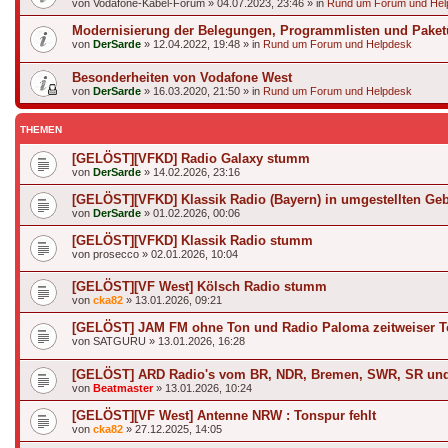
von
Vodafone-Kabel-Forum
»
04.07.2023, 23:46
» in
Rund um Forum und Hel
Modernisierung der Belegungen, Programmlisten und Paket
von
DerSarde
»
12.04.2022, 19:48
» in
Rund um Forum und Helpdesk
Besonderheiten von Vodafone West
von
DerSarde
»
16.03.2020, 21:50
» in
Rund um Forum und Helpdesk
THEMEN
[GELÖST][VFKD] Radio Galaxy stumm
von
DerSarde
»
14.02.2026, 23:16
[GELÖST][VFKD] Klassik Radio (Bayern) in umgestellten Geb
von
DerSarde
»
01.02.2026, 00:06
[GELÖST][VFKD] Klassik Radio stumm
von
prosecco
»
02.01.2026, 10:04
[GELÖST][VF West] Kölsch Radio stumm
von
cka82
»
13.01.2026, 09:21
[GELÖST] JAM FM ohne Ton und Radio Paloma zeitweiser 
von
SATGURU
»
13.01.2026, 16:28
[GELÖST] ARD Radio's vom BR, NDR, Bremen, SWR, SR u
von
Beatmaster
»
13.01.2026, 10:24
[GELÖST][VF West] Antenne NRW : Tonspur fehlt
von
cka82
»
27.12.2025, 14:05