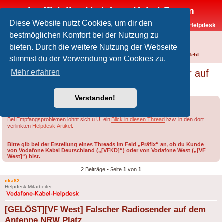
Inoffizielles Vodafone-Kabel-Forum
Diese Website nutzt Cookies, um dir den
Vodafone-Kabel-Helpdesk
bestmöglichen Komfort bei der Nutzung zu
FAQ
bieten. Durch die weitere Nutzung der Webseite
Foren-Übersicht
Fernsehen und Radio über Kabel
Störungen und Ausfälle
Einspeisefehler und überregionale Störungen
stimmst du der Verwendung von Cookies zu.
[GELÖST][VF West] Falscher Radiosender auf
Mehr erfahren
dem Antenne NRW Platz
Verstanden!
Forumsregeln
Forenregeln
Bei Empfangsproblemen lohnt sich u.U. ein
Blick in diesen Thread
bzw. in den dort
verlinkten
Helpdesk-Artikel
.
Bitte gib bei der Erstellung eines Threads im Feld „Präfix“ an, ob du Kunde
von Vodafone Kabel Deutschland („[VFKD]“) oder von Vodafone West („[VF
West]“) bist.
2 Beiträge • Seite
1
von
1
cka82
Helpdesk-Mitarbeiter
[GELÖST][VF West] Falscher Radiosender auf dem
Antenne NRW Platz