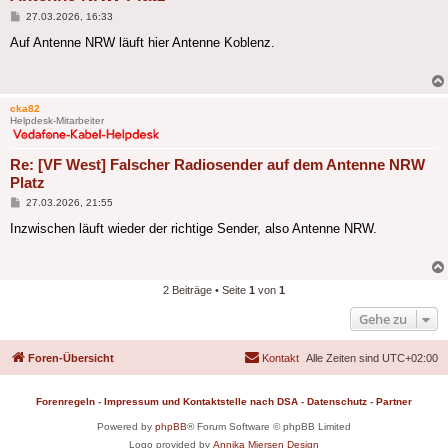
Beitrag
27.03.2026, 16:33
Auf Antenne NRW läuft hier Antenne Koblenz.
cka82
Helpdesk-Mitarbeiter
Re: [VF West] Falscher Radiosender auf dem Antenne NRW
Platz
Beitrag
27.03.2026, 21:55
Inzwischen läuft wieder der richtige Sender, also Antenne NRW.
2 Beiträge • Seite
1
von
1
Gehe zu
Foren-Übersicht
Kontakt
Alle Zeiten sind
UTC+02:00
Forenregeln
-
Impressum und Kontaktstelle nach DSA
-
Datenschutz
-
Partner
Powered by
phpBB
® Forum Software © phpBB Limited
Logo provided by
Annika Miersen Design