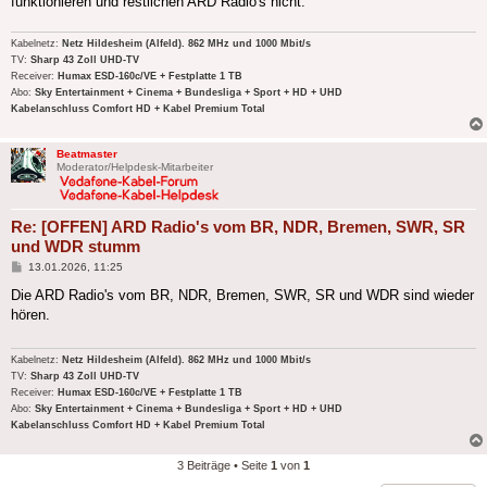
funktionieren und restlichen ARD Radio's nicht.
Kabelnetz:
Netz Hildesheim (Alfeld). 862 MHz und 1000 Mbit/s
TV:
Sharp 43 Zoll UHD-TV
Receiver:
Humax ESD-160c/VE + Festplatte 1 TB
Abo:
Sky Entertainment + Cinema + Bundesliga + Sport + HD + UHD
Kabelanschluss Comfort HD + Kabel Premium Total
Beatmaster
Moderator/Helpdesk-Mitarbeiter
Re: [OFFEN] ARD Radio's vom BR, NDR, Bremen, SWR, SR
und WDR stumm
Beitrag
13.01.2026, 11:25
Die ARD Radio's vom BR, NDR, Bremen, SWR, SR und WDR sind wieder
hören.
Kabelnetz:
Netz Hildesheim (Alfeld). 862 MHz und 1000 Mbit/s
TV:
Sharp 43 Zoll UHD-TV
Receiver:
Humax ESD-160c/VE + Festplatte 1 TB
Abo:
Sky Entertainment + Cinema + Bundesliga + Sport + HD + UHD
Kabelanschluss Comfort HD + Kabel Premium Total
3 Beiträge • Seite
1
von
1