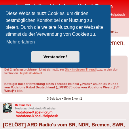
Inoffizielles Vodafone-Kabel-Forum
Diese Website nutzt Cookies, um dir den
Vodafone-Kabel-Helpdesk
bestmöglichen Komfort bei der Nutzung zu
FAQ
bieten. Durch die weitere Nutzung der Webseite
Foren-Übersicht
Fernsehen und Radio über Kabel
Störungen und Ausfälle
Einspeisefehler und überregionale Störungen
stimmst du der Verwendung von Cookies zu.
[GELÖST] ARD Radio's vom BR, NDR, Bremen,
Mehr erfahren
SWR, SR und WDR stumm
Verstanden!
Forumsregeln
Forenregeln
Bei Empfangsproblemen lohnt sich u.U. ein
Blick in diesen Thread
bzw. in den dort
verlinkten
Helpdesk-Artikel
.
Bitte gib bei der Erstellung eines Threads im Feld „Präfix“ an, ob du Kunde
von Vodafone Kabel Deutschland („[VFKD]“) oder von Vodafone West („[VF
West]“) bist.
3 Beiträge • Seite
1
von
1
Beatmaster
Moderator/Helpdesk-Mitarbeiter
[GELÖST] ARD Radio's vom BR, NDR, Bremen, SWR,