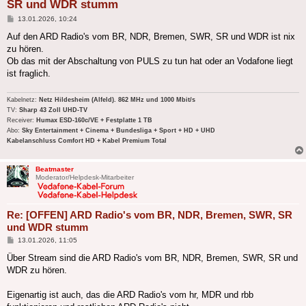
SR und WDR stumm
Beitrag
13.01.2026, 10:24
Auf den ARD Radio's vom BR, NDR, Bremen, SWR, SR und WDR ist nix
zu hören.
Ob das mit der Abschaltung von PULS zu tun hat oder an Vodafone liegt
ist fraglich.
Kabelnetz:
Netz Hildesheim (Alfeld). 862 MHz und 1000 Mbit/s
TV:
Sharp 43 Zoll UHD-TV
Receiver:
Humax ESD-160c/VE + Festplatte 1 TB
Abo:
Sky Entertainment + Cinema + Bundesliga + Sport + HD + UHD
Kabelanschluss Comfort HD + Kabel Premium Total
Beatmaster
Moderator/Helpdesk-Mitarbeiter
Re: [OFFEN] ARD Radio's vom BR, NDR, Bremen, SWR, SR
und WDR stumm
Beitrag
13.01.2026, 11:05
Über Stream sind die ARD Radio's vom BR, NDR, Bremen, SWR, SR und
WDR zu hören.
Eigenartig ist auch, das die ARD Radio's vom hr, MDR und rbb