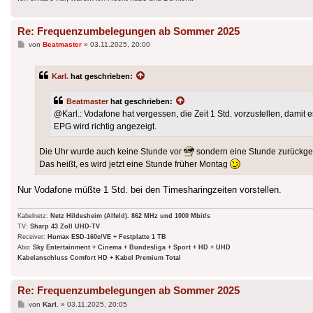
Re: Frequenzumbelegungen ab Sommer 2025
Beitrag
von
Beatmaster
»
03.11.2025, 20:00
Karl.
hat geschrieben:
Beatmaster
hat geschrieben:
@Karl.: Vodafone hat vergessen, die Zeit 1 Std. vorzustellen, damit 
EPG wird richtig angezeigt.
Die Uhr wurde auch keine Stunde vor
sondern eine Stunde zurückges
Das heißt, es wird jetzt eine Stunde früher Montag
Nur Vodafone müßte 1 Std. bei den Timesharingzeiten vorstellen.
Kabelnetz:
Netz Hildesheim (Alfeld). 862 MHz und 1000 Mbit/s
TV:
Sharp 43 Zoll UHD-TV
Receiver:
Humax ESD-160c/VE + Festplatte 1 TB
Abo:
Sky Entertainment + Cinema + Bundesliga + Sport + HD + UHD
Kabelanschluss Comfort HD + Kabel Premium Total
Re: Frequenzumbelegungen ab Sommer 2025
Beitrag
von
Karl.
»
03.11.2025, 20:05