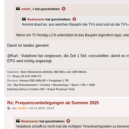
robert_s
hat geschrieben:
Beatmaster
hat geschrieben:
Kommt drauf an, aus welchen Baujahr die TV's sind und ob die TV's 
Wenn ein TV Nordig-LCN unterstützt ist das Baujahr eigentlich egal, od
Damit ist beides gemeint.
@Karl.: Vodafone hat vergessen, die Zeit 1 Std. vorzustellen, damit es 
EPG wird richtig angezeigt.
Kabelnetz:
Netz Hildesheim (Alfeld). 862 MHz und 1000 Mbit/s
TV:
Sharp 43 Zoll UHD-TV
Receiver:
Humax ESD-160c/VE + Festplatte 1 TB
Abo:
Sky Entertainment + Cinema + Bundesliga + Sport + HD + UHD
Kabelanschluss Comfort HD + Kabel Premium Total
Re: Frequenzumbelegungen ab Sommer 2025
Beitrag
von
cka82
»
03.11.2025, 19:47
Beatmaster
hat geschrieben:
Vodafone schafft es nicht mal die richtigen Timesharingzeiten zu benenn