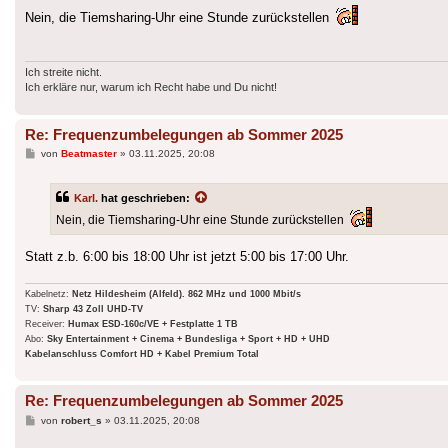
Nein, die Tiemsharing-Uhr eine Stunde zurückstellen
Ich streite nicht.
Ich erkläre nur, warum ich Recht habe und Du nicht!
Re: Frequenzumbelegungen ab Sommer 2025
Beitrag
von
Beatmaster
»
03.11.2025, 20:08
Karl.
hat geschrieben:
Nein, die Tiemsharing-Uhr eine Stunde zurückstellen
Statt z.b. 6:00 bis 18:00 Uhr ist jetzt 5:00 bis 17:00 Uhr.
Kabelnetz:
Netz Hildesheim (Alfeld). 862 MHz und 1000 Mbit/s
TV:
Sharp 43 Zoll UHD-TV
Receiver:
Humax ESD-160c/VE + Festplatte 1 TB
Abo:
Sky Entertainment + Cinema + Bundesliga + Sport + HD + UHD
Kabelanschluss Comfort HD + Kabel Premium Total
Re: Frequenzumbelegungen ab Sommer 2025
Beitrag
von
robert_s
»
03.11.2025, 20:08