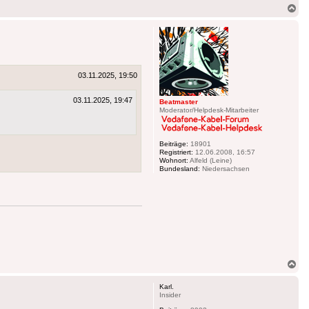
Na
ob
03.11.2025, 19:50
03.11.2025, 19:47
Beatmaster
Moderator/Helpdesk-Mitarbeiter
Beiträge:
18901
Registriert:
12.06.2008, 16:57
Wohnort:
Alfeld (Leine)
Bundesland:
Niedersachsen
Na
ob
Karl.
Insider