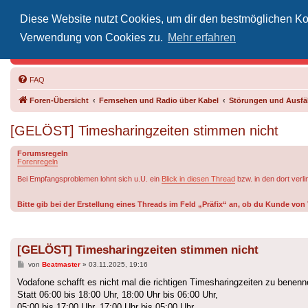
Diese Website nutzt Cookies, um dir den bestmöglichen Kom
Inoff
Verwendung von Cookies zu.
Mehr erfahren
Der Treffp
FAQ
Foren-Übersicht
Fernsehen und Radio über Kabel
Störungen und Ausfäl
[GELÖST] Timesharingzeiten stimmen nicht
Forumsregeln
Forenregeln
Bei Empfangsproblemen lohnt sich u.U. ein
Blick in diesen Thread
bzw. in den dort verl
Bitte gib bei der Erstellung eines Threads im Feld „Präfix“ an, ob du Kunde v
[GELÖST] Timesharingzeiten stimmen nicht
Beitrag
von
Beatmaster
»
03.11.2025, 19:16
Vodafone schafft es nicht mal die richtigen Timesharingzeiten zu benenn
Statt 06:00 bis 18:00 Uhr, 18:00 Uhr bis 06:00 Uhr,
05:00 bis 17:00 Uhr, 17:00 Uhr bis 05:00 Uhr