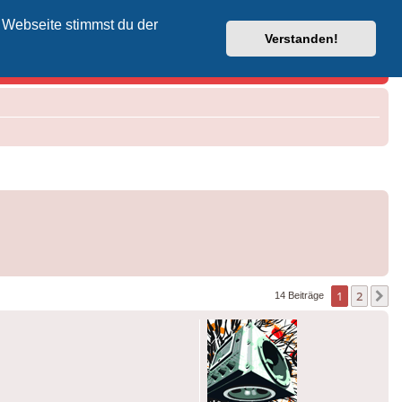
 Webseite stimmst du der
Vodafone-Kabel-Helpdesk
Verstanden!
1
2
N
14 Beiträge