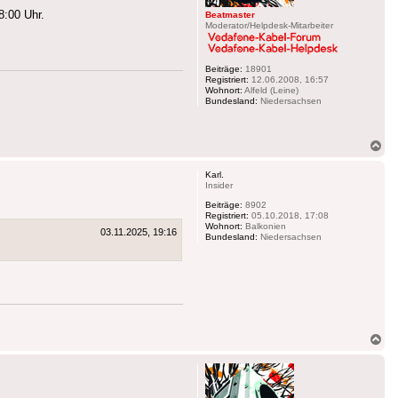
8:00 Uhr.
Beatmaster
Moderator/Helpdesk-Mitarbeiter
Beiträge:
18901
Registriert:
12.06.2008, 16:57
Wohnort:
Alfeld (Leine)
Bundesland:
Niedersachsen
Na
ob
Karl.
Insider
Beiträge:
8902
Registriert:
05.10.2018, 17:08
Wohnort:
Balkonien
03.11.2025, 19:16
Bundesland:
Niedersachsen
Na
ob