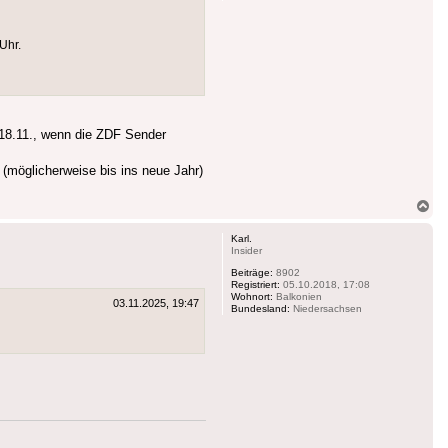
Uhr.
 18.11., wenn die ZDF Sender
(möglicherweise bis ins neue Jahr)
Na
ob
Karl.
Insider
Beiträge:
8902
Registriert:
05.10.2018, 17:08
Wohnort:
Balkonien
03.11.2025, 19:47
Bundesland:
Niedersachsen