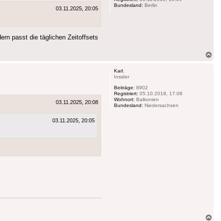
Bundesland:
Berlin
03.11.2025, 20:05
rn passt die täglichen Zeitoffsets
Na
ob
Karl.
Insider
Beiträge:
8902
Registriert:
05.10.2018, 17:08
Wohnort:
Balkonien
03.11.2025, 20:08
Bundesland:
Niedersachsen
03.11.2025, 20:05
Na