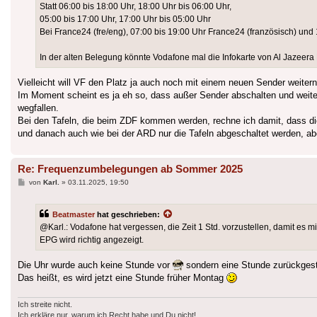
Statt 06:00 bis 18:00 Uhr, 18:00 Uhr bis 06:00 Uhr,
05:00 bis 17:00 Uhr, 17:00 Uhr bis 05:00 Uhr
Bei France24 (fre/eng), 07:00 bis 19:00 Uhr France24 (französisch) und 1
In der alten Belegung könnte Vodafone mal die Infokarte von Al Jazeera
Vielleicht will VF den Platz ja auch noch mit einem neuen Sender weiter
Im Moment scheint es ja eh so, dass außer Sender abschalten und weiter
wegfallen.
Bei den Tafeln, die beim ZDF kommen werden, rechne ich damit, dass die
und danach auch wie bei der ARD nur die Tafeln abgeschaltet werden, a
Re: Frequenzumbelegungen ab Sommer 2025
Beitrag
von
Karl.
»
03.11.2025, 19:50
Beatmaster
hat geschrieben:
@Karl.: Vodafone hat vergessen, die Zeit 1 Std. vorzustellen, damit es m
EPG wird richtig angezeigt.
Die Uhr wurde auch keine Stunde vor
sondern eine Stunde zurückgest
Das heißt, es wird jetzt eine Stunde früher Montag
Ich streite nicht.
Ich erkläre nur, warum ich Recht habe und Du nicht!