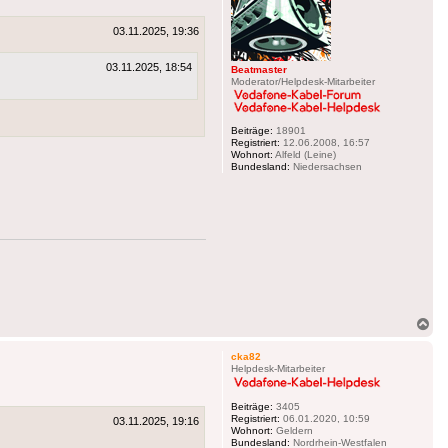
03.11.2025, 19:36
03.11.2025, 18:54
Beatmaster
Moderator/Helpdesk-Mitarbeiter
Beiträge:
18901
Registriert:
12.06.2008, 16:57
Wohnort:
Alfeld (Leine)
Bundesland:
Niedersachsen
Na
ob
cka82
Helpdesk-Mitarbeiter
Beiträge:
3405
Registriert:
06.01.2020, 10:59
03.11.2025, 19:16
Wohnort:
Geldern
Bundesland:
Nordrhein-Westfalen