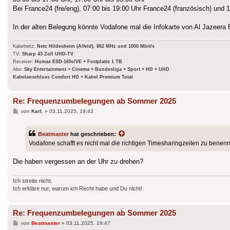
Bei France24 (fre/eng), 07:00 bis 19:00 Uhr France24 (französisch) und 19
In der alten Belegung könnte Vodafone mal die Infokarte von Al Jazeera 
Kabelnetz:
Netz Hildesheim (Alfeld). 862 MHz und 1000 Mbit/s
TV:
Sharp 43 Zoll UHD-TV
Receiver:
Humax ESD-160c/VE + Festplatte 1 TB
Abo:
Sky Entertainment + Cinema + Bundesliga + Sport + HD + UHD
Kabelanschluss Comfort HD + Kabel Premium Total
Re: Frequenzumbelegungen ab Sommer 2025
Beitrag
von
Karl.
»
03.11.2025, 19:43
Beatmaster
hat geschrieben:
Vodafone schafft es nicht mal die richtigen Timesharingzeiten zu benenn
Die haben vergessen an der Uhr zu drehen?
Ich streite nicht.
Ich erkläre nur, warum ich Recht habe und Du nicht!
Re: Frequenzumbelegungen ab Sommer 2025
Beitrag
von
Beatmaster
»
03.11.2025, 19:47