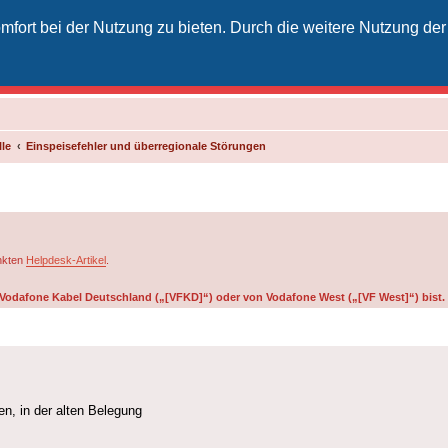
fort bei der Nutzung zu bieten. Durch die weitere Nutzung der
izielles Vodafone-Kabel-Forum
unkt für Kabelkunden von Vodafone - von Kunden für Kunden
le
Einspeisefehler und überregionale Störungen
inkten
Helpdesk-Artikel
.
on Vodafone Kabel Deutschland („[VFKD]“) oder von Vodafone West („[VF West]“) bist.
en, in der alten Belegung