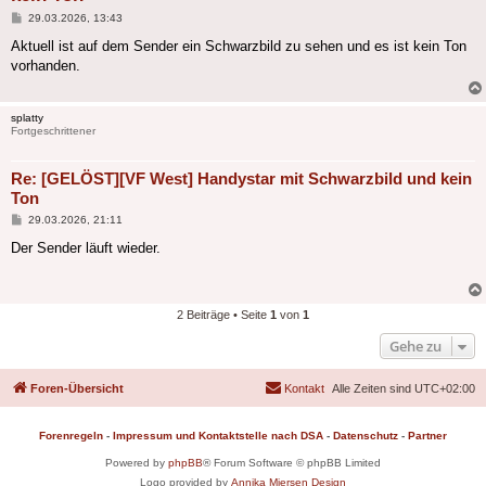
Beitrag
29.03.2026, 13:43
Aktuell ist auf dem Sender ein Schwarzbild zu sehen und es ist kein Ton
vorhanden.
splatty
Fortgeschrittener
Re: [GELÖST][VF West] Handystar mit Schwarzbild und kein
Ton
Beitrag
29.03.2026, 21:11
Der Sender läuft wieder.
2 Beiträge • Seite
1
von
1
Gehe zu
Foren-Übersicht
Kontakt
Alle Zeiten sind
UTC+02:00
Forenregeln
-
Impressum und Kontaktstelle nach DSA
-
Datenschutz
-
Partner
Powered by
phpBB
® Forum Software © phpBB Limited
Logo provided by
Annika Miersen Design