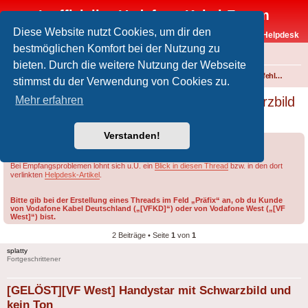
Inoffizielles Vodafone-Kabel-Forum
Diese Website nutzt Cookies, um dir den
Vodafone-Kabel-Helpdesk
bestmöglichen Komfort bei der Nutzung zu
FAQ
bieten. Durch die weitere Nutzung der Webseite
Foren-Übersicht
Fernsehen und Radio über Kabel
Störungen und Ausfälle
Einspeisefehler und überregionale Störungen
stimmst du der Verwendung von Cookies zu.
[GELÖST][VF West] Handystar mit Schwarzbild
Mehr erfahren
und kein Ton
Verstanden!
Forumsregeln
Forenregeln
Bei Empfangsproblemen lohnt sich u.U. ein
Blick in diesen Thread
bzw. in den dort
verlinkten
Helpdesk-Artikel
.
Bitte gib bei der Erstellung eines Threads im Feld „Präfix“ an, ob du Kunde
von Vodafone Kabel Deutschland („[VFKD]“) oder von Vodafone West („[VF
West]“) bist.
2 Beiträge • Seite
1
von
1
splatty
Fortgeschrittener
[GELÖST][VF West] Handystar mit Schwarzbild und
kein Ton