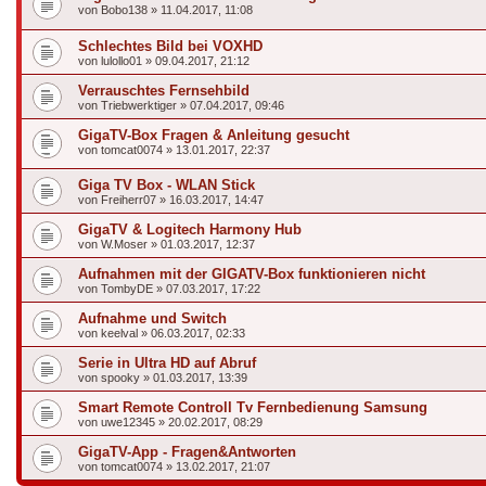
von
Bobo138
»
11.04.2017, 11:08
Schlechtes Bild bei VOXHD
von
lulollo01
»
09.04.2017, 21:12
Verrauschtes Fernsehbild
von
Triebwerktiger
»
07.04.2017, 09:46
GigaTV-Box Fragen & Anleitung gesucht
von
tomcat0074
»
13.01.2017, 22:37
Giga TV Box - WLAN Stick
von
Freiherr07
»
16.03.2017, 14:47
GigaTV & Logitech Harmony Hub
von
W.Moser
»
01.03.2017, 12:37
Aufnahmen mit der GIGATV-Box funktionieren nicht
von
TombyDE
»
07.03.2017, 17:22
Aufnahme und Switch
von
keelval
»
06.03.2017, 02:33
Serie in Ultra HD auf Abruf
von
spooky
»
01.03.2017, 13:39
Smart Remote Controll Tv Fernbedienung Samsung
von
uwe12345
»
20.02.2017, 08:29
GigaTV-App - Fragen&Antworten
von
tomcat0074
»
13.02.2017, 21:07