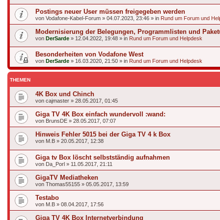
Postings neuer User müssen freigegeben werden
von
Vodafone-Kabel-Forum
»
04.07.2023, 23:46
» in
Rund um Forum und Hel
Modernisierung der Belegungen, Programmlisten und Paket
von
DerSarde
»
12.04.2022, 19:48
» in
Rund um Forum und Helpdesk
Besonderheiten von Vodafone West
von
DerSarde
»
16.03.2020, 21:50
» in
Rund um Forum und Helpdesk
THEMEN
4K Box und Chinch
von
cajmaster
»
28.05.2017, 01:45
Giga TV 4K Box einfach wundervoll :wand:
von
BrunsDE
»
28.05.2017, 07:07
Hinweis Fehler 5015 bei der Giga TV 4 k Box
von
M.B
»
20.05.2017, 12:38
Giga tv Box löscht selbstständig aufnahmen
von
Da_Porl
»
11.05.2017, 21:11
GigaTV Mediatheken
von
Thomas55155
»
05.05.2017, 13:59
Testabo
von
M.B
»
08.04.2017, 17:56
Giga TV 4K Box Internetverbindung