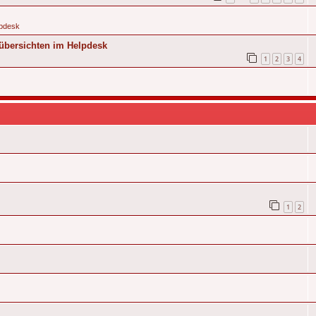
pdesk
übersichten im Helpdesk
1
2
3
4
1
2