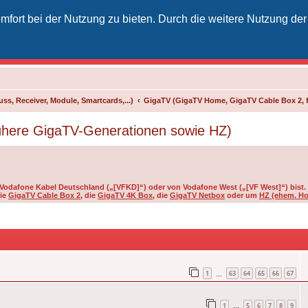
fort bei der Nutzung zu bieten. Durch die weitere Nutzung der
izielles Vodafone-Kabel-Forum
unkt für Kabelkunden von Vodafone - von Kunden für Kunden
ss, Receiver, Module, Smartcards,...)
GigaTV (GigaTV Home, GigaTV Cable Box 2, 
ühere GigaTV-Generationen sowie HZ)
on Vodafone Kabel Deutschland („[VFKD]“) oder von Vodafone West („[VF West]“) bist.
die
GigaTV Cable Box 2
, die
GigaTV 4K Box
, die
GigaTV Netbox
oder um
HZ (ehem. Ho
1
63
64
65
66
67
…
1
5
6
7
8
9
…