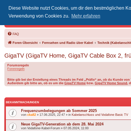
Diese Website nutzt Cookies, um dir den bestmöglichen Kom
Inoff
Verwendung von Cookies zu.
Mehr erfahren
Der Treffp
FAQ
Foren-Übersicht
Fernsehen und Radio über Kabel
Technik (Kabelanschlu
GigaTV (GigaTV Home, GigaTV Cable Box 2, fr
Forumsregeln
Forenregeln
Bitte gib bei der Erstellung eines Threads im Feld „Präfix“ an, ob du Kunde v
Außerdem gib bitte an, ob es um die
GigaTV Home
bzw.
GigaTV Home Sound
, 
BEKANNTMACHUNGEN
Frequenzumbelegungen ab Sommer 2025
von
cka82
»
17.06.2025, 22:47
» in
Kabelanschluss und Vodafone Basic TV
Neue GigaTV-Generation ab dem 28. Mai 2024
von
Vodafone-Kabel-Forum
»
07.05.2024, 11:00