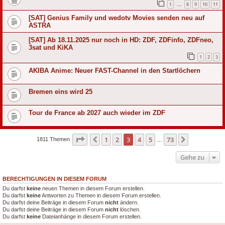
1
8
9
10
11
…
[SAT] Genius Family und wedotv Movies senden neu auf
ASTRA
[SAT] Ab 18.11.2025 nur noch in HD: ZDF, ZDFinfo, ZDFneo,
3sat und KiKA
1
2
3
AKIBA Anime: Neuer FAST-Channel in den Startlöchern
Bremen eins wird 25
Tour de France ab 2027 auch wieder im ZDF
Seite
3
von
73
1
2
3
4
5
73
Vorherige
Nächste
1811 Themen
…
Gehe zu
BERECHTIGUNGEN IN DIESEM FORUM
Du darfst
keine
neuen Themen in diesem Forum erstellen.
Du darfst
keine
Antworten zu Themen in diesem Forum erstellen.
Du darfst deine Beiträge in diesem Forum
nicht
ändern.
Du darfst deine Beiträge in diesem Forum
nicht
löschen.
Du darfst
keine
Dateianhänge in diesem Forum erstellen.