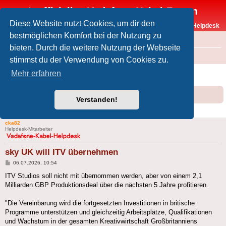
Inoffizielles Vodafone-Kabel-Forum
Diese Website nutzt Cookies, um dir den
Vodafone-Kabel-Helpdesk
bestmöglichen Komfort bei der Nutzung zu
FAQ
bieten. Durch die weitere Nutzung der Webseite
Foren-Übersicht
Offtopic
Medien
stimmst du der Verwendung von Cookies zu.
sky UK will ITV übernehmen
Mehr erfahren
Forumsregeln
Forenregeln
Verstanden!
1 Beitrag • Seite
1
von
1
cka82
Helpdesk-Mitarbeiter
sky UK will ITV übernehmen
Beitrag
06.07.2026, 10:54
ITV Studios soll nicht mit übernommen werden, aber von einem 2,1
Milliarden GBP Produktionsdeal über die nächsten 5 Jahre profitieren.
"Die Vereinbarung wird die fortgesetzten Investitionen in britische
Programme unterstützen und gleichzeitig Arbeitsplätze, Qualifikationen
und Wachstum in der gesamten Kreativwirtschaft Großbritanniens