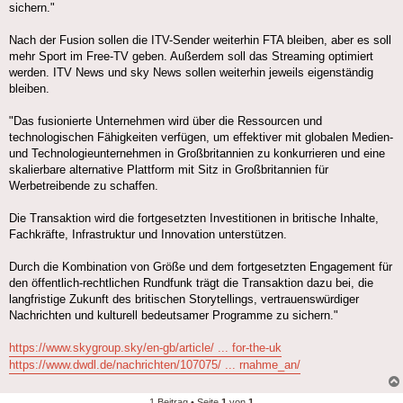
sichern."
Nach der Fusion sollen die ITV-Sender weiterhin FTA bleiben, aber es soll
mehr Sport im Free-TV geben. Außerdem soll das Streaming optimiert
werden. ITV News und sky News sollen weiterhin jeweils eigenständig
bleiben.
"Das fusionierte Unternehmen wird über die Ressourcen und
technologischen Fähigkeiten verfügen, um effektiver mit globalen Medien-
und Technologieunternehmen in Großbritannien zu konkurrieren und eine
skalierbare alternative Plattform mit Sitz in Großbritannien für
Werbetreibende zu schaffen.
Die Transaktion wird die fortgesetzten Investitionen in britische Inhalte,
Fachkräfte, Infrastruktur und Innovation unterstützen.
Durch die Kombination von Größe und dem fortgesetzten Engagement für
den öffentlich-rechtlichen Rundfunk trägt die Transaktion dazu bei, die
langfristige Zukunft des britischen Storytellings, vertrauenswürdiger
Nachrichten und kulturell bedeutsamer Programme zu sichern."
https://www.skygroup.sky/en-gb/article/ ... for-the-uk
https://www.dwdl.de/nachrichten/107075/ ... rnahme_an/
1 Beitrag • Seite
1
von
1