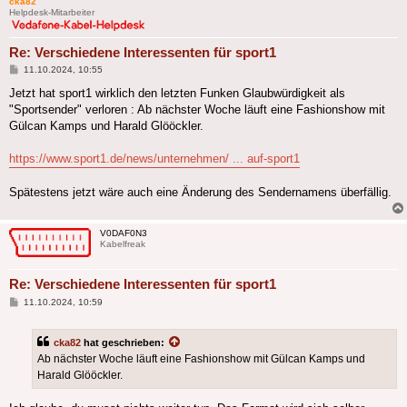
cka82
Helpdesk-Mitarbeiter
Re: Verschiedene Interessenten für sport1
Beitrag
11.10.2024, 10:55
Jetzt hat sport1 wirklich den letzten Funken Glaubwürdigkeit als
"Sportsender" verloren : Ab nächster Woche läuft eine Fashionshow mit
Gülcan Kamps und Harald Glööckler.
https://www.sport1.de/news/unternehmen/ ... auf-sport1
Spätestens jetzt wäre auch eine Änderung des Sendernamens überfällig.
V0DAF0N3
Kabelfreak
Re: Verschiedene Interessenten für sport1
Beitrag
11.10.2024, 10:59
cka82
hat geschrieben:
Ab nächster Woche läuft eine Fashionshow mit Gülcan Kamps und
Harald Glööckler.