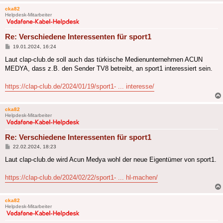
cka82
Helpdesk-Mitarbeiter
Re: Verschiedene Interessenten für sport1
Beitrag
19.01.2024, 16:24
Laut clap-club.de soll auch das türkische Medienunternehmen ACUN
MEDYA, dass z.B. den Sender TV8 betreibt, an sport1 interessiert sein.
https://clap-club.de/2024/01/19/sport1- ... interesse/
cka82
Helpdesk-Mitarbeiter
Re: Verschiedene Interessenten für sport1
Beitrag
22.02.2024, 18:23
Laut clap-club.de wird Acun Medya wohl der neue Eigentümer von sport1.
https://clap-club.de/2024/02/22/sport1- ... hl-machen/
cka82
Helpdesk-Mitarbeiter