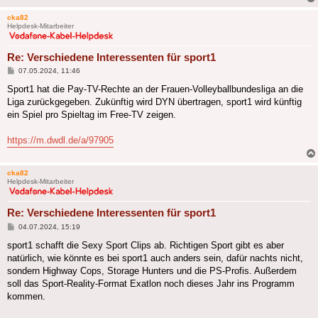
cka82
Helpdesk-Mitarbeiter
Re: Verschiedene Interessenten für sport1
Beitrag
07.05.2024, 11:46
Sport1 hat die Pay-TV-Rechte an der Frauen-Volleyballbundesliga an die
Liga zurückgegeben. Zukünftig wird DYN übertragen, sport1 wird künftig
ein Spiel pro Spieltag im Free-TV zeigen.
https://m.dwdl.de/a/97905
cka82
Helpdesk-Mitarbeiter
Re: Verschiedene Interessenten für sport1
Beitrag
04.07.2024, 15:19
sport1 schafft die Sexy Sport Clips ab. Richtigen Sport gibt es aber
natürlich, wie könnte es bei sport1 auch anders sein, dafür nachts nicht,
sondern Highway Cops, Storage Hunters und die PS-Profis. Außerdem
soll das Sport-Reality-Format Exatlon noch dieses Jahr ins Programm
kommen.