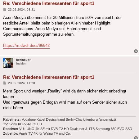
Re: Verschiedene Interessenten für sport1
Beitrag
23.02.2024, 08:31
Acun Medya übernimmt für 30 Millionen Euro 50% von sport1, der
restliche Anteil bleibt beim bisherigen Alleininhaber Highlight
Communications. Acun Medya soll Entertainment- und
Sportunterhaltungsprogramme zuliefern.
https://m.dwdl.de/a/96942
berlin69er
Insider
Re: Verschiedene Interessenten für sport1
Beitrag
23.02.2024, 11:20
Mehr Sport und weniger „Reality“ wird da dann sicher nicht unbedingt
laufen…
Und irgendwas gegen Erdogan wird man auf dem Sender sicher auch
nicht hören.
Kabelnetz:
Vodafone Kabel Deutschland Berlin-Charlottenburg (ungenutzt)
TV:
Sony KD-55A1 OLED
Receiver:
VU+ UNO 4K SE mit DVB-T2 HD Dualtuner & 1TB Samsung 850 EVO SSD
Zubehör:
Apple TV 4K für Waipu TV und Co.