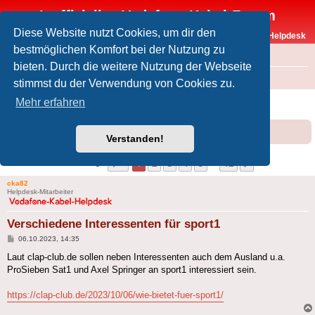
Inoffizielles Vodafone-Kabel-Forum
Diese Website nutzt Cookies, um dir den
Vodafone-Kabel-Helpdesk
bestmöglichen Komfort bei der Nutzung zu
FAQ
bieten. Durch die weitere Nutzung der Webseite
Foren-Übersicht
Offtopic
Medien
stimmst du der Verwendung von Cookies zu.
Verschiedene Interessenten für sport1
Mehr erfahren
Forumsregeln
Forenregeln
Verstanden!
Seite
1
von
12
1
2
3
4
5
12
Nächste
116 Beiträge
…
cka82
Helpdesk-Mitarbeiter
Verschiedene Interessenten für sport1
Beitrag
06.10.2023, 14:35
Laut clap-club.de sollen neben Interessenten auch dem Ausland u.a.
ProSieben Sat1 und Axel Springer an sport1 interessiert sein.
https://clap-club.de/2023/10/06/wie-bietet-fuer-sport1/