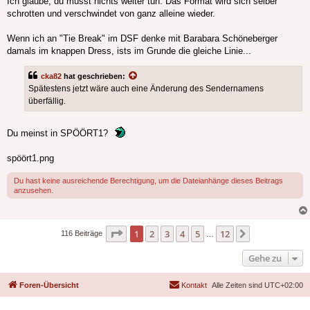
Ich glaube, du musst nichts weiter tun. Das Format wird sich selber
schrotten und verschwindet von ganz alleine wieder.
Wenn ich an "Tie Break" im DSF denke mit Barabara Schöneberger
damals im knappen Dress, ists im Grunde die gleiche Linie...
cka82
hat geschrieben:
Spätestens jetzt wäre auch eine Änderung des Sendernamens
überfällig.
Du meinst in SPÖÖRT1?
spöört1.png
Du hast keine ausreichende Berechtigung, um die Dateianhänge dieses Beitrags
anzusehen.
Seite
1
von
12
1
2
3
4
5
12
Nächste
116 Beiträge
…
Gehe zu
Foren-Übersicht
Kontakt
Alle Zeiten sind
UTC+02:00