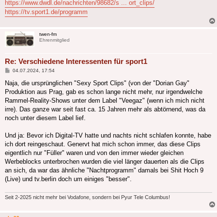
https://www.dwdl.de/nachrichten/98682/s ... ort_clips/
https://tv.sport1.de/programm
twen-fm
Ehrenmitglied
Re: Verschiedene Interessenten für sport1
Beitrag
04.07.2024, 17:54
Naja, die ursprünglichen "Sexy Sport Clips" (von der "Dorian Gay"
Produktion aus Prag, gab es schon lange nicht mehr, nur irgendwelche
Rammel-Reality-Shows unter dem Label "Veegaz" (wenn ich mich nicht
irre). Das ganze war seit fast ca. 15 Jahren mehr als abtörnend, was da
noch unter diesem Label lief.
Und ja: Bevor ich Digital-TV hatte und nachts nicht schlafen konnte, habe
ich dort reingeschaut. Genervt hat mich schon immer, das diese Clips
eigentlich nur "Füller" waren und von den immer wieder gleichen
Werbeblocks unterbrochen wurden die viel länger dauerten als die Clips
an sich, da war das ähnliche "Nachtprogramm" damals bei Shit Hoch 9
(Live) und tv.berlin doch um einiges "besser".
Seit 2-2025 nicht mehr bei Vodafone, sondern bei Pyur Tele Columbus!