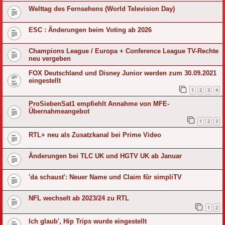
Welttag des Fernsehens (World Television Day)
ESC : Änderungen beim Voting ab 2026
Champions League / Europa + Conference League TV-Rechte
neu vergeben
FOX Deutschland und Disney Junior werden zum 30.09.2021
eingestellt
1
2
3
4
ProSiebenSat1 empfiehlt Annahme von MFE-
Übernahmeangebot
1
2
3
RTL+ neu als Zusatzkanal bei Prime Video
Änderungen bei TLC UK und HGTV UK ab Januar
'da schaust': Neuer Name und Claim für simpliTV
NFL wechselt ab 2023/24 zu RTL
1
2
Ich glaub', Hip Trips wurde eingestellt