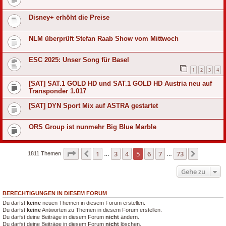
Disney+ erhöht die Preise
NLM überprüft Stefan Raab Show vom Mittwoch
ESC 2025: Unser Song für Basel
1
2
3
4
[SAT] SAT.1 GOLD HD und SAT.1 GOLD HD Austria neu auf
Transponder 1.017
[SAT] DYN Sport Mix auf ASTRA gestartet
ORS Group ist nunmehr Big Blue Marble
Seite
5
von
73
1
3
4
5
6
7
73
Vorherige
Nächste
1811 Themen
…
…
Gehe zu
BERECHTIGUNGEN IN DIESEM FORUM
Du darfst
keine
neuen Themen in diesem Forum erstellen.
Du darfst
keine
Antworten zu Themen in diesem Forum erstellen.
Du darfst deine Beiträge in diesem Forum
nicht
ändern.
Du darfst deine Beiträge in diesem Forum
nicht
löschen.