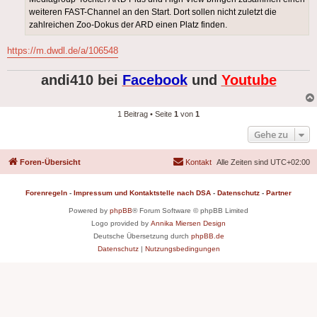
weiteren FAST-Channel an den Start. Dort sollen nicht zuletzt die
zahlreichen Zoo-Dokus der ARD einen Platz finden.
https://m.dwdl.de/a/106548
andi410 bei
Facebook
und
Youtube
1 Beitrag • Seite
1
von
1
Gehe zu
Foren-Übersicht
Kontakt
Alle Zeiten sind
UTC+02:00
Forenregeln
-
Impressum und Kontaktstelle nach DSA
-
Datenschutz
-
Partner
Powered by
phpBB
® Forum Software © phpBB Limited
Logo provided by
Annika Miersen Design
Deutsche Übersetzung durch
phpBB.de
Datenschutz
|
Nutzungsbedingungen