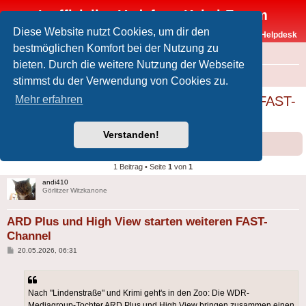
Inoffizielles Vodafone-Kabel-Forum
Diese Website nutzt Cookies, um dir den
Vodafone-Kabel-Helpdesk
bestmöglichen Komfort bei der Nutzung zu
FAQ
bieten. Durch die weitere Nutzung der Webseite
Foren-Übersicht
Offtopic
Medien
stimmst du der Verwendung von Cookies zu.
ARD Plus und High View starten weiteren FAST-
Mehr erfahren
Channel
Verstanden!
Forumsregeln
Forenregeln
1 Beitrag • Seite
1
von
1
andi410
Görlitzer Witzkanone
ARD Plus und High View starten weiteren FAST-
Channel
Beitrag
20.05.2026, 06:31
Nach "Lindenstraße" und Krimi geht's in den Zoo: Die WDR-
Mediagroup-Tochter ARD Plus und High View bringen zusammen einen