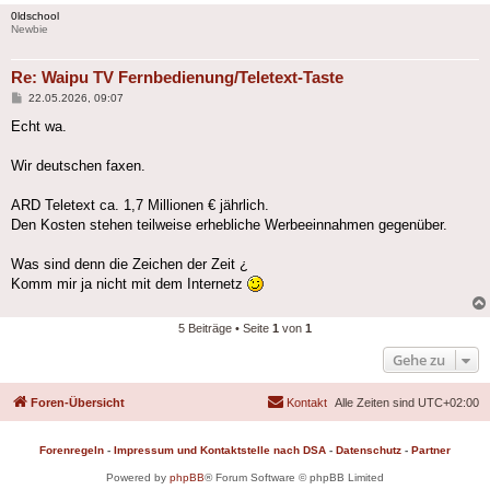
0ldschool
Newbie
Re: Waipu TV Fernbedienung/Teletext-Taste
Beitrag
22.05.2026, 09:07
Echt wa.
Wir deutschen faxen.
ARD Teletext ca. 1,7 Millionen € jährlich.
Den Kosten stehen teilweise erhebliche Werbeeinnahmen gegenüber.
Was sind denn die Zeichen der Zeit ¿
Komm mir ja nicht mit dem Internetz
5 Beiträge • Seite
1
von
1
Gehe zu
Foren-Übersicht
Kontakt
Alle Zeiten sind
UTC+02:00
Forenregeln
-
Impressum und Kontaktstelle nach DSA
-
Datenschutz
-
Partner
Powered by
phpBB
® Forum Software © phpBB Limited