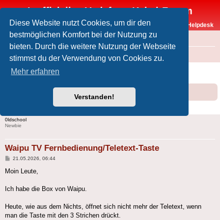
Inoffizielles Vodafone-Kabel-Forum
Diese Website nutzt Cookies, um dir den
Vodafone-Kabel-Helpdesk
bestmöglichen Komfort bei der Nutzung zu
FAQ
bieten. Durch die weitere Nutzung der Webseite
Foren-Übersicht
Offtopic
Medien
stimmst du der Verwendung von Cookies zu.
Waipu TV Fernbedienung/Teletext-Taste
Mehr erfahren
Forumsregeln
Forenregeln
Verstanden!
5 Beiträge • Seite
1
von
1
0ldschool
Newbie
Waipu TV Fernbedienung/Teletext-Taste
Beitrag
21.05.2026, 06:44
Moin Leute,
Ich habe die Box von Waipu.
Heute, wie aus dem Nichts, öffnet sich nicht mehr der Teletext, wenn
man die Taste mit den 3 Strichen drückt.