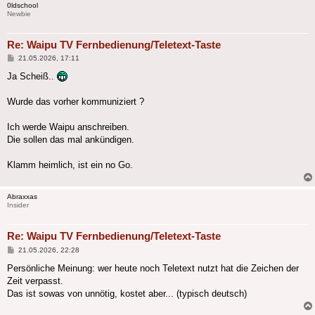
0ldschool
Newbie
Re: Waipu TV Fernbedienung/Teletext-Taste
Beitrag
21.05.2026, 17:11
Ja Scheiß..
Wurde das vorher kommuniziert ?
Ich werde Waipu anschreiben.
Die sollen das mal ankündigen.
Klamm heimlich, ist ein no Go.
Abraxxas
Insider
Re: Waipu TV Fernbedienung/Teletext-Taste
Beitrag
21.05.2026, 22:28
Persönliche Meinung: wer heute noch Teletext nutzt hat die Zeichen der
Zeit verpasst.
Das ist sowas von unnötig, kostet aber... (typisch deutsch)